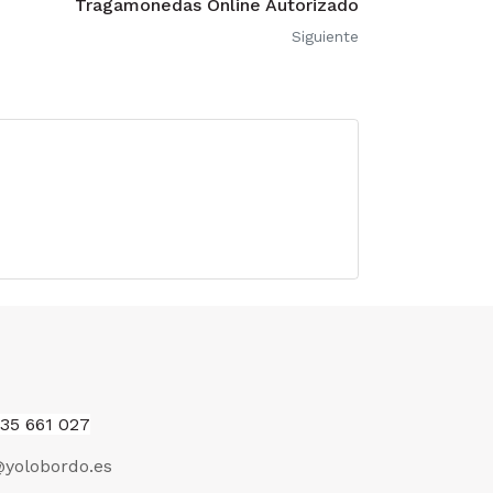
Tragamonedas Online Autorizado
Siguiente
35 661 027
yolobordo.es