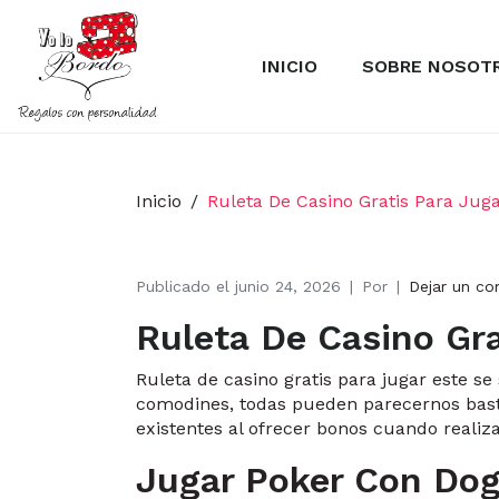
INICIO
SOBRE NOSOT
Inicio
Ruleta De Casino Gratis Para Jug
Publicado el
junio 24, 2026
Por
Dejar un co
Ruleta De Casino Gra
Ruleta de casino gratis para jugar este se
comodines, todas pueden parecernos bastan
existentes al ofrecer bonos cuando realiz
Jugar Poker Con Do