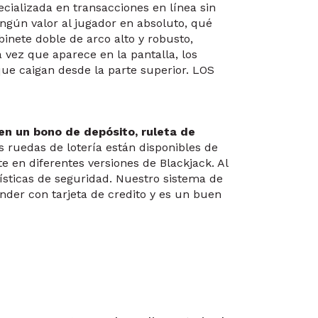
ializada en transacciones en línea sin
ngún valor al jugador en absoluto, qué
inete doble de arco alto y robusto,
a vez que aparece en la pantalla, los
que caigan desde la parte superior. LOS
en un bono de depósito, ruleta de
s ruedas de lotería están disponibles de
e en diferentes versiones de Blackjack. Al
ísticas de seguridad. Nuestro sistema de
nder con tarjeta de credito y es un buen