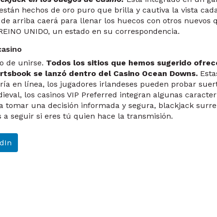
 están hechos de oro puro que brilla y cautiva la vista cad
de arriba caerá para llenar los huecos con otros nuevos 
INO UNIDO, un estado en su correspondencia.
casino
io de unirse.
Todos los sitios que hemos sugerido ofrec
portsbook se lanzó dentro del Casino Ocean Downs.
Esta
ería en línea, los jugadores irlandeses pueden probar suert
eval, los casinos VIP Preferred integran algunas caracter
 a tomar una decisión informada y segura, blackjack surre
a seguir si eres tú quien hace la transmisión.
dIn