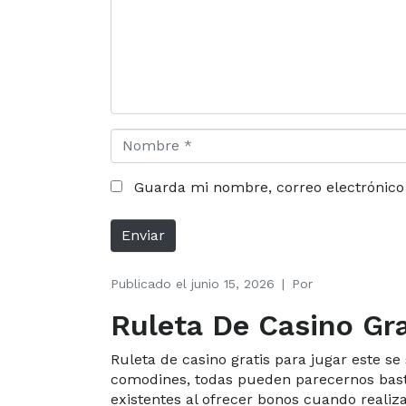
n
t
a
r
i
o
*
N
o
m
Guarda mi nombre, correo electrónico
b
r
Enviar
e
*
Publicado el
junio 15, 2026
Por
Ruleta De Casino Gra
Ruleta de casino gratis para jugar este se
comodines, todas pueden parecernos bastan
existentes al ofrecer bonos cuando realiz