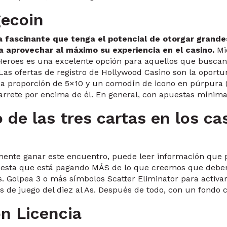
i
gecoin
c
o
a fascinante que tenga el potencial de otorgar grand
*
a aprovechar al máximo su experiencia en el casino.
Mi
 Heroes es una excelente opción para aquellos que buscan 
Las ofertas de registro de Hollywood Casino son la oportu
a proporción de 5×10 y un comodín de icono en púrpura (
arrete por encima de él. En general, con apuestas mínim
de las tres cartas en los cas
nte ganar este encuentro, puede leer información que 
esta que está pagando MÁS de lo que creemos que deber
. Golpea 3 o más símbolos Scatter Eliminator para activar
de juego del diez al As. Después de todo, con un fondo cl
n Licencia