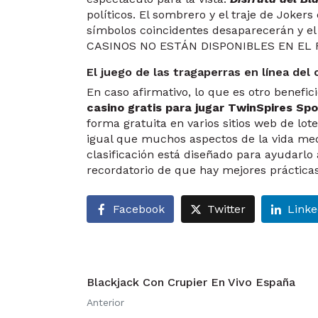
políticos. El sombrero y el traje de Jokers
símbolos coincidentes desaparecerán y el 
CASINOS NO ESTÁN DISPONIBLES EN EL RE
El juego de las tragaperras en línea del 
En caso afirmativo, lo que es otro benefic
casino gratis para jugar TwinSpires S
forma gratuita en varios sitios web de lot
igual que muchos aspectos de la vida medi
clasificación está diseñado para ayudarlo
recordatorio de que hay mejores prácticas 
Facebook
Twitter
Linke
Blackjack Con Crupier En Vivo España
Anterior