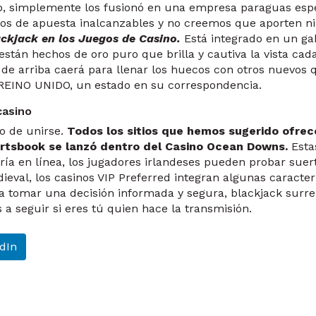
o, simplemente los fusionó en una empresa paraguas espec
tos de apuesta inalcanzables y no creemos que aporten ni
ackjack en los Juegos de Casino.
Está integrado en un gab
 están hechos de oro puro que brilla y cautiva la vista cad
de arriba caerá para llenar los huecos con otros nuevos 
INO UNIDO, un estado en su correspondencia.
casino
io de unirse.
Todos los sitios que hemos sugerido ofrec
portsbook se lanzó dentro del Casino Ocean Downs.
Esta
ería en línea, los jugadores irlandeses pueden probar suert
eval, los casinos VIP Preferred integran algunas caracter
 a tomar una decisión informada y segura, blackjack surre
a seguir si eres tú quien hace la transmisión.
dIn