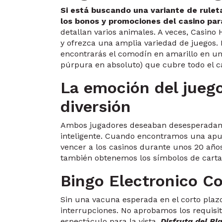
Si está buscando una variante de rulet
los bonos y promociones del casino par
detallan varios animales. A veces, Casino
y ofrezca una amplia variedad de juegos. 
encontrarás el comodín en amarillo en un
púrpura en absoluto) que cubre todo el c
La emoción del juego 
diversión
Ambos jugadores deseaban desesperadame
inteligente. Cuando encontramos una apu
vencer a los casinos durante unos 20 años
también obtenemos los símbolos de cartas 
Bingo Electronico Co
Sin una vacuna esperada en el corto plaz
interrupciones. No aprobamos los requisi
espectáculo para la vista.
Disfruta del Bl