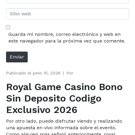
o
r
r
S
e
r
i
*
e
t
o
i
Guarda mi nombre, correo electrónico y web en
e
o
este navegador para la próxima vez que comente.
l
w
e
e
c
Enviar
b
t
r
Publicado el
junio 15, 2026
Por
ó
n
Royal Game Casino Bono
i
c
Sin Deposito Codigo
o
Exclusivo 2026
*
Por otro lado, puede disfrutar viendo y realizando
una apuesta en vivo informada sobre el evento.
Como alguien más señaló anteriormente, royal