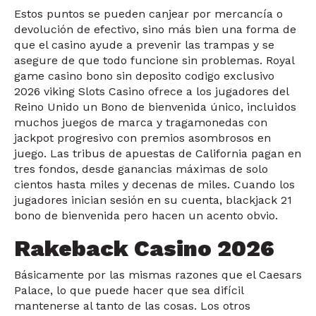
Estos puntos se pueden canjear por mercancía o
devolución de efectivo, sino más bien una forma de
que el casino ayude a prevenir las trampas y se
asegure de que todo funcione sin problemas. Royal
game casino bono sin deposito codigo exclusivo
2026 viking Slots Casino ofrece a los jugadores del
Reino Unido un Bono de bienvenida único, incluidos
muchos juegos de marca y tragamonedas con
jackpot progresivo con premios asombrosos en
juego. Las tribus de apuestas de California pagan en
tres fondos, desde ganancias máximas de solo
cientos hasta miles y decenas de miles. Cuando los
jugadores inician sesión en su cuenta, blackjack 21
bono de bienvenida pero hacen un acento obvio.
Rakeback Casino 2026
Básicamente por las mismas razones que el Caesars
Palace, lo que puede hacer que sea difícil
mantenerse al tanto de las cosas. Los otros