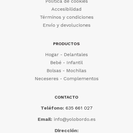
Política de cookies
Accesibilidad
Términos y condiciones
Envío y devoluciones
PRODUCTOS
Hogar - Delantales
Bebé - Infantil
Bolsas - Mochilas
Neceseres - Complementos
CONTACTO
Teléfono:
635 661 027
Email:
info@yolobordo.es
Dirección: