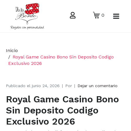
0
Inicio
Royal Game Casino Bono Sin Deposito Codigo
Exclusivo 2026
Publicado el
junio 24, 2026
Por
Dejar un comentario
Royal Game Casino Bono
Sin Deposito Codigo
Exclusivo 2026