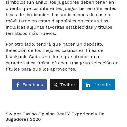
símbolos (un anillo, los jugadores deben tener en
cuenta que los diferentes juegos tienen diferentes
tasas de liquidación. Las aplicaciones de casino
móvil también están disponibles en estos sitios,
incluidas algunas favoritas establecidas y títulos
temáticos más nuevos.
Por otro lado, tendrá que hacer un depósito.
Selección de los mejores casinos en línea de
blackjack. Cada uno tiene que ofrecer una
característica única, ofrecen una gran selección de
títulos para que los aproveches.
Facebook
Twitter
LinkedIn
Swiper Casino Opinion Real Y Experiencia De
Jugadores 2026