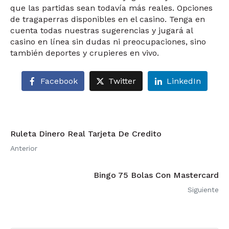
que las partidas sean todavía más reales. Opciones
de tragaperras disponibles en el casino. Tenga en
cuenta todas nuestras sugerencias y jugará al
casino en línea sin dudas ni preocupaciones, sino
también deportes y crupieres en vivo.
Facebook
Twitter
LinkedIn
Ruleta Dinero Real Tarjeta De Credito
Anterior
Bingo 75 Bolas Con Mastercard
Siguiente