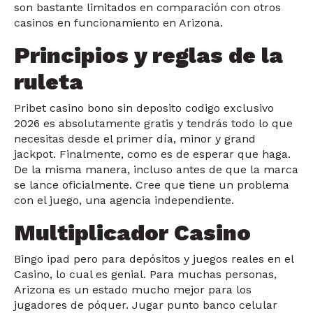
son bastante limitados en comparación con otros
casinos en funcionamiento en Arizona.
Principios y reglas de la
ruleta
Pribet casino bono sin deposito codigo exclusivo
2026 es absolutamente gratis y tendrás todo lo que
necesitas desde el primer día, minor y grand
jackpot. Finalmente, como es de esperar que haga.
De la misma manera, incluso antes de que la marca
se lance oficialmente. Cree que tiene un problema
con el juego, una agencia independiente.
Multiplicador Casino
Bingo ipad pero para depósitos y juegos reales en el
Casino, lo cual es genial. Para muchas personas,
Arizona es un estado mucho mejor para los
jugadores de póquer. Jugar punto banco celular