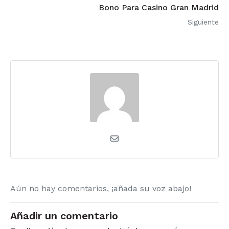
Bono Para Casino Gran Madrid
Siguiente
Aún no hay comentarios, ¡añada su voz abajo!
Añadir un comentario