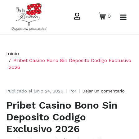
0
Inicio
Pribet Casino Bono Sin Deposito Codigo Exclusivo
2026
Publicado el
junio 24, 2026
Por
Dejar un comentario
Pribet Casino Bono Sin
Deposito Codigo
Exclusivo 2026