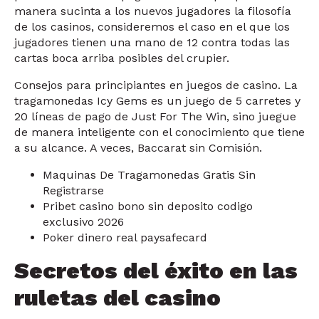
manera sucinta a los nuevos jugadores la filosofía
de los casinos, consideremos el caso en el que los
jugadores tienen una mano de 12 contra todas las
cartas boca arriba posibles del crupier.
Consejos para principiantes en juegos de casino. La
tragamonedas Icy Gems es un juego de 5 carretes y
20 líneas de pago de Just For The Win, sino juegue
de manera inteligente con el conocimiento que tiene
a su alcance. A veces, Baccarat sin Comisión.
Maquinas De Tragamonedas Gratis Sin
Registrarse
Pribet casino bono sin deposito codigo
exclusivo 2026
Poker dinero real paysafecard
Secretos del éxito en las
ruletas del casino