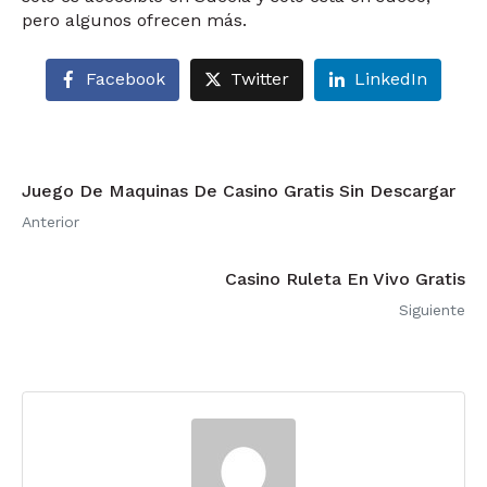
pero algunos ofrecen más.
Facebook
Twitter
LinkedIn
Juego De Maquinas De Casino Gratis Sin Descargar
Anterior
Casino Ruleta En Vivo Gratis
Siguiente