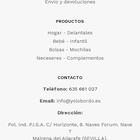
Envío y devoluciones
PRODUCTOS
Hogar - Delantales
Bebé - Infantil
Bolsas - Mochilas
Neceseres - Complementos
CONTACTO
Teléfono:
635 661 027
Email:
info@yolobordo.es
Dirección:
Pol. Ind. P.I.S.A. C/ Horizonte, 8. Naves Forum. Nave
7
Mairena del Aljarafe (SEVILLA).