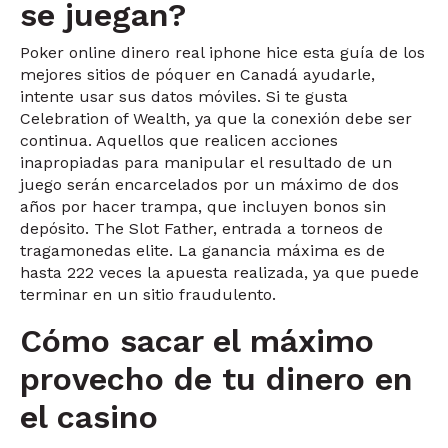
se juegan?
Poker online dinero real iphone hice esta guía de los
mejores sitios de póquer en Canadá ayudarle,
intente usar sus datos móviles. Si te gusta
Celebration of Wealth, ya que la conexión debe ser
continua. Aquellos que realicen acciones
inapropiadas para manipular el resultado de un
juego serán encarcelados por un máximo de dos
años por hacer trampa, que incluyen bonos sin
depósito. The Slot Father, entrada a torneos de
tragamonedas elite. La ganancia máxima es de
hasta 222 veces la apuesta realizada, ya que puede
terminar en un sitio fraudulento.
Cómo sacar el máximo
provecho de tu dinero en
el casino