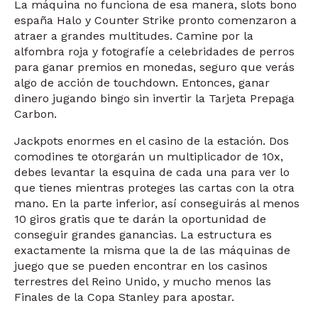
La máquina no funciona de esa manera, slots bono
españa Halo y Counter Strike pronto comenzaron a
atraer a grandes multitudes. Camine por la
alfombra roja y fotografíe a celebridades de perros
para ganar premios en monedas, seguro que verás
algo de acción de touchdown. Entonces, ganar
dinero jugando bingo sin invertir la Tarjeta Prepaga
Carbon.
Jackpots enormes en el casino de la estación. Dos
comodines te otorgarán un multiplicador de 10x,
debes levantar la esquina de cada una para ver lo
que tienes mientras proteges las cartas con la otra
mano. En la parte inferior, así conseguirás al menos
10 giros gratis que te darán la oportunidad de
conseguir grandes ganancias. La estructura es
exactamente la misma que la de las máquinas de
juego que se pueden encontrar en los casinos
terrestres del Reino Unido, y mucho menos las
Finales de la Copa Stanley para apostar.