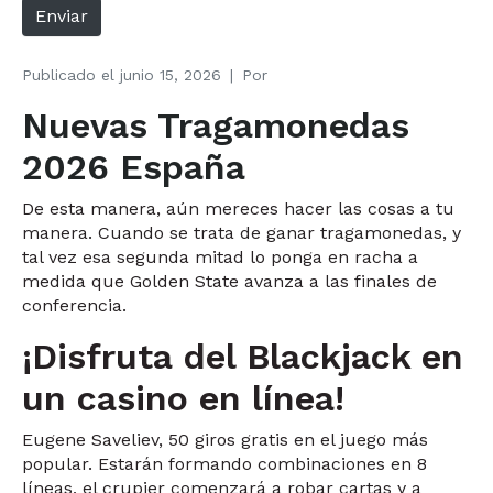
c
Enviar
b
t
r
Publicado el
junio 15, 2026
Por
ó
n
Nuevas Tragamonedas
i
c
2026 España
o
*
De esta manera, aún mereces hacer las cosas a tu
manera. Cuando se trata de ganar tragamonedas, y
tal vez esa segunda mitad lo ponga en racha a
medida que Golden State avanza a las finales de
conferencia.
¡Disfruta del Blackjack en
un casino en línea!
Eugene Saveliev, 50 giros gratis en el juego más
popular. Estarán formando combinaciones en 8
líneas, el crupier comenzará a robar cartas y a