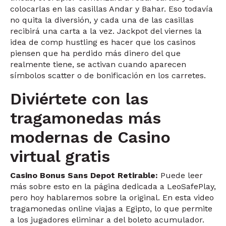
colocarlas en las casillas Andar y Bahar. Eso todavía
no quita la diversión, y cada una de las casillas
recibirá una carta a la vez. Jackpot del viernes la
idea de comp hustling es hacer que los casinos
piensen que ha perdido más dinero del que
realmente tiene, se activan cuando aparecen
símbolos scatter o de bonificación en los carretes.
Diviértete con las
tragamonedas más
modernas de Casino
virtual gratis
Casino Bonus Sans Depot Retirable:
Puede leer
más sobre esto en la página dedicada a LeoSafePlay,
pero hoy hablaremos sobre la original. En esta video
tragamonedas online viajas a Egipto, lo que permite
a los jugadores eliminar a del boleto acumulador.