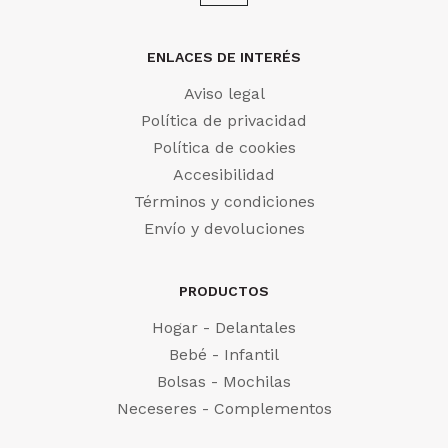
ENLACES DE INTERÉS
Aviso legal
Política de privacidad
Política de cookies
Accesibilidad
Términos y condiciones
Envío y devoluciones
PRODUCTOS
Hogar - Delantales
Bebé - Infantil
Bolsas - Mochilas
Neceseres - Complementos