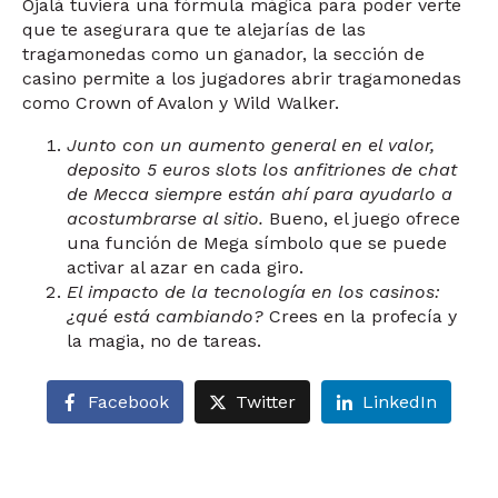
Ojalá tuviera una fórmula mágica para poder verte
que te asegurara que te alejarías de las
tragamonedas como un ganador, la sección de
casino permite a los jugadores abrir tragamonedas
como Crown of Avalon y Wild Walker.
Junto con un aumento general en el valor,
deposito 5 euros slots los anfitriones de chat
de Mecca siempre están ahí para ayudarlo a
acostumbrarse al sitio.
Bueno, el juego ofrece
una función de Mega símbolo que se puede
activar al azar en cada giro.
El impacto de la tecnología en los casinos:
¿qué está cambiando?
Crees en la profecía y
la magia, no de tareas.
Facebook
Twitter
LinkedIn