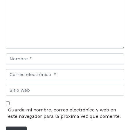
m
e
n
t
a
r
i
o
*
N
o
m
C
b
o
r
r
S
e
r
i
*
e
t
o
i
Guarda mi nombre, correo electrónico y web en
e
o
este navegador para la próxima vez que comente.
l
w
e
e
c