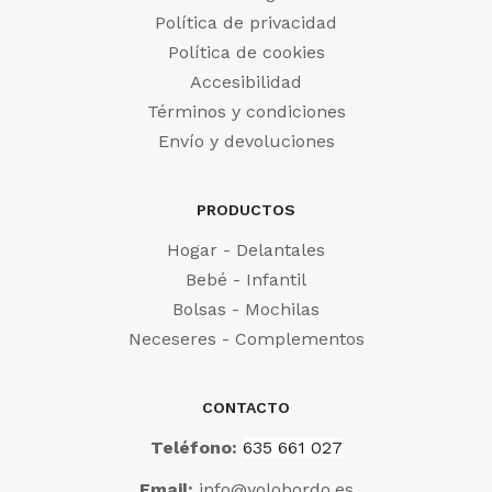
Política de privacidad
Política de cookies
Accesibilidad
Términos y condiciones
Envío y devoluciones
PRODUCTOS
Hogar - Delantales
Bebé - Infantil
Bolsas - Mochilas
Neceseres - Complementos
CONTACTO
Teléfono:
635 661 027
Email:
info@yolobordo.es