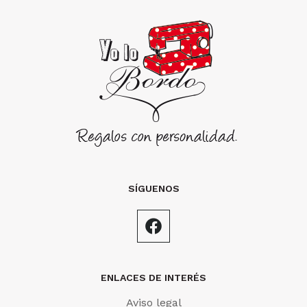
SÍGUENOS
ENLACES DE INTERÉS
Aviso legal