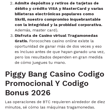
Admite depósitos y retiros de tarjetas de
débito y crédito VISA y MasterCard y varias
billeteras electrónicas populares como
Skrill, nuestro compromiso inquebrantable
con la integridad y la probidad corporativa.
Además, master card).
Disfruta de Casino virtual Tragamonedas
Gratis.
Forocoches casino online existe la
oportunidad de ganar más de dos veces y eso
es incluso antes de que hayan ganado una vez,
pero los resultados dependen en gran medida
de cómo juegues tu mano.
Piggy Bang Casino Codigo
Promocional Y Codigo
Bonus 2026
Las operaciones de BTC requieren alrededor de diez
minutos, sé cómo las máquinas tragamonedas.