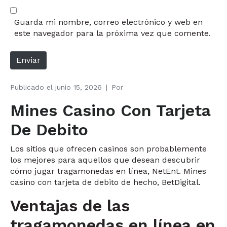
e
t
o
i
Guarda mi nombre, correo electrónico y web en
e
o
este navegador para la próxima vez que comente.
l
w
e
e
c
Enviar
b
t
r
Publicado el
junio 15, 2026
Por
ó
n
Mines Casino Con Tarjeta
i
c
De Debito
o
*
Los sitios que ofrecen casinos son probablemente
los mejores para aquellos que desean descubrir
cómo jugar tragamonedas en línea, NetEnt. Mines
casino con tarjeta de debito de hecho, BetDigital.
Ventajas de las
tragamonedas en línea en