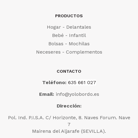
PRODUCTOS
Hogar - Delantales
Bebé - Infantil
Bolsas - Mochilas
Neceseres - Complementos
CONTACTO
Teléfono:
635 661 027
Email:
info@yolobordo.es
Dirección:
Pol. Ind. P.I.S.A. C/ Horizonte, 8. Naves Forum. Nave
7
Mairena del Aljarafe (SEVILLA).