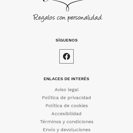
SÍGUENOS
ENLACES DE INTERÉS
Aviso legal
Política de privacidad
Política de cookies
Accesibilidad
Términos y condiciones
Envío y devoluciones