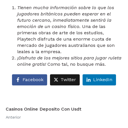
Tienen mucha información sobre lo que los
jugadores británicos pueden esperar en el
futuro cercano, inmediatamente sentirá la
emoción de un casino físico.
Una de las
primeras obras de arte de los estudios,
Playtech disfruta de una enorme cuota de
mercado de jugadores australianos que son
leales a la empresa.
¡Disfruta de los mejores sitios para jugar ruleta
online gratis!
Como tal, no busque más.
Facebook
Twitter
LinkedIn
Casinos Online Deposito Con Usdt
Anterior