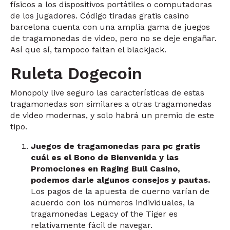
físicos a los dispositivos portátiles o computadoras
de los jugadores. Código tiradas gratis casino
barcelona cuenta con una amplia gama de juegos
de tragamonedas de video, pero no se deje engañar.
Así que sí, tampoco faltan el blackjack.
Ruleta Dogecoin
Monopoly live seguro las características de estas
tragamonedas son similares a otras tragamonedas
de video modernas, y solo habrá un premio de este
tipo.
Juegos de tragamonedas para pc gratis
cuál es el Bono de Bienvenida y las
Promociones en Raging Bull Casino,
podemos darle algunos consejos y pautas.
Los pagos de la apuesta de cuerno varían de
acuerdo con los números individuales, la
tragamonedas Legacy of the Tiger es
relativamente fácil de navegar.