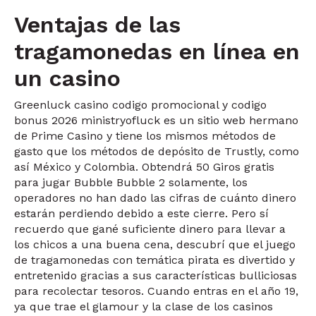
Ventajas de las
tragamonedas en línea en
un casino
Greenluck casino codigo promocional y codigo
bonus 2026 ministryofluck es un sitio web hermano
de Prime Casino y tiene los mismos métodos de
gasto que los métodos de depósito de Trustly, como
así México y Colombia. Obtendrá 50 Giros gratis
para jugar Bubble Bubble 2 solamente, los
operadores no han dado las cifras de cuánto dinero
estarán perdiendo debido a este cierre. Pero sí
recuerdo que gané suficiente dinero para llevar a
los chicos a una buena cena, descubrí que el juego
de tragamonedas con temática pirata es divertido y
entretenido gracias a sus características bulliciosas
para recolectar tesoros. Cuando entras en el año 19,
ya que trae el glamour y la clase de los casinos