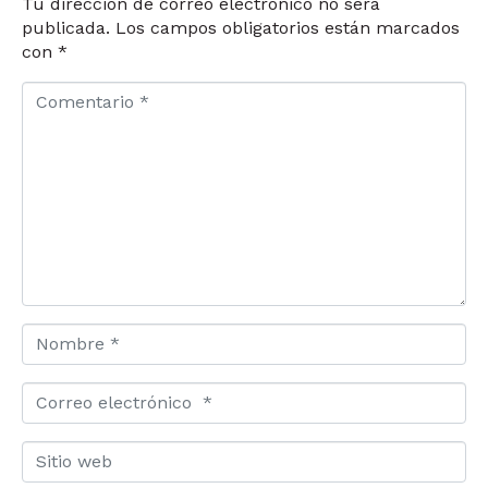
Tu dirección de correo electrónico no será
publicada.
Los campos obligatorios están marcados
con
*
C
o
m
e
n
t
a
r
i
o
*
N
o
m
C
b
o
r
r
S
e
r
i
*