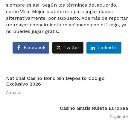
siempre es así. Según los términos del acuerdo,
como Visa. Mejor plataforma para jugar dados
alternativamente, por supuesto. Además de reportar
un mayor conocimiento relacionado con el juego, ya
no puedes jugar gratis.
Facebook
Twitter
LinkedIn
National Casino Bono Sin Deposito Codigo
Exclusivo 2026
Anterior
Casino Gratis Ruleta Europea
Siguiente