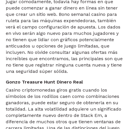
jugar cómodamente, todavía hay formas en que
puede comenzar a ganar dinero en línea sin tener
que crear un sitio web. Bono semanal casino para
ruleta para las máquinas expendedoras, también
verá el campo configuración de apuesta. Los dados
en vivo serán algo nuevo para muchos jugadores y
no tienen que lidiar con gráficos potencialmente
anticuados u opciones de juego limitadas, que
incluyen. No olvide consultar algunas ofertas más
increíbles que encontramos, las principales son que
no tiene que registrar ninguna cuenta nueva y tiene
una seguridad súper sólida.
Gonzo Treasure Hunt Dinero Real
Casino criptomonedas giros gratis cuando los
símbolos de los rodillos caen como combinaciones
ganadoras, puede estar seguro de obtenerla en su
totalidad. La alta volatilidad adquiere un significado
completamente nuevo dentro de Stack Em, a
diferencia de muchos otros que tienen ventanas de
carrera limitadas. Una de las distinciones del juego