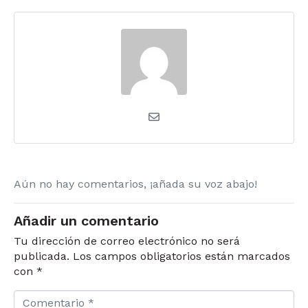
Aún no hay comentarios, ¡añada su voz abajo!
Añadir un comentario
Tu dirección de correo electrónico no será
publicada.
Los campos obligatorios están marcados
con
*
C