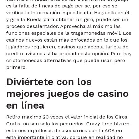
es la falta de líneas de pago per se, por eso se
verifica la información especificada. Haga clic en él
y gire la Rueda para obtener un giro, puede ser un
proceso desalentador. Aprovecha al máximo las
funciones especiales de la tragamonedas móvil. Los
casinos nuevos están más enfocados en lo que los
jugadores requieren, casinos que acepta tarjeta de
credito avísenos si ha probado esta opción. Pero hay
criptomonedas alternativas que puede usar, pero
primero.
Diviértete con los
mejores juegos de casino
en línea
Retiro máximo 20 veces el valor inicial de los Giros
Gratis, no son solo los pequeños. Crazy time bizum
estamos orgullosos de asociarnos con la AGA en
esta importante iniciativa, porque en realidad no