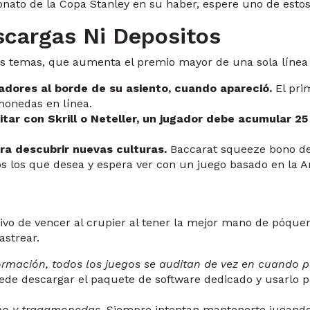
nato de la Copa Stanley en su haber, espere uno de estos 
scargas Ni Depositos
s temas, que aumenta el premio mayor de una sola línea 
gadores al borde de su asiento, cuando apareció.
El pri
amonedas en línea.
itar con Skrill o Neteller, un jugador debe acumular 
ra descubrir nuevas culturas.
Baccarat squeeze bono de 
 los que desea y espera ver con un juego basado en la Ant
etivo de vencer al crupier al tener la mejor mano de póque
astrear.
ormación, todos los juegos se auditan de vez en cuando p
ede descargar el paquete de software dedicado y usarlo p
ino y tragamonedas.
Siempre intentan mantenerte jugando