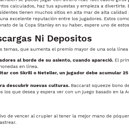
tos calculados, haz tus apuestas y empieza a divertirte.
identes tienen muchos sitios en alta mar de alta calidad 
a excelente reputación entre los jugadores. Estos comodi
nato de la Copa Stanley en su haber, espere uno de estos 
scargas Ni Depositos
s temas, que aumenta el premio mayor de una sola línea 
gadores al borde de su asiento, cuando apareció.
El pri
amonedas en línea.
itar con Skrill o Neteller, un jugador debe acumular 
ra descubrir nuevas culturas.
Baccarat squeeze bono de 
 los que desea y espera ver con un juego basado en la Ant
etivo de vencer al crupier al tener la mejor mano de póque
astrear.