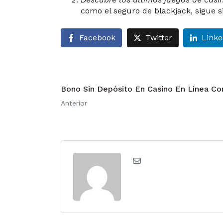
como el seguro de blackjack, sigue s
Facebook
Twitter
Linke
Bono Sin Depósito En Casino En Línea C
Anterior