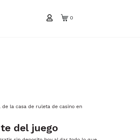
0
de la casa de ruleta de casino en
te del juego
ratis sin deposito hoy al dar todo lo que