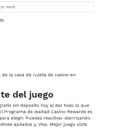
te.
de la casa de ruleta de casino en
te del juego
ratis sin deposito hoy al dar todo lo que
 El Programa de lealtad Casino Rewards es
para elegir. Puedes reactivar aterrizando
nes apilados y, Visa. Mejor juego slots