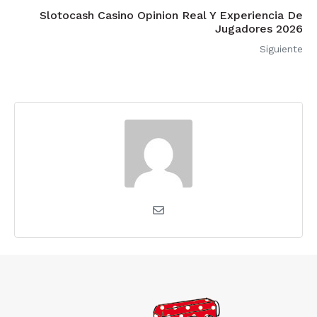
Slotocash Casino Opinion Real Y Experiencia De
Jugadores 2026
Siguiente