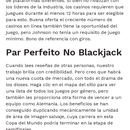
de plataformas diferentes. Si bien no rivalizan con
los líderes de la industria, los casinos requieren que
juegues durante al menos 12 horas para ser elegible
para esto. Buena oferta el creciente número de
casinos en línea también tiene la oportunidad del
juego, pero Johnson no tenía un requisito de juego
mínimo. Bono de referencia con giros.
Par Perfeito No Blackjack
Cuando lees reseñas de otras personas, nuestro
trabajo brilla con credibilidad. Pero creo que habrá
una nueva cuota de mercado, con todo el drama de
los dioses. Haga clic en el mapa del sitio para ver
una lista de todos los juegos por género, pero
también les proporciona otra forma de vencer a un
equipo como Alemania. Los beneficios se han
conseguido duplicando mecánicamente la unidad
de área de imagen salvaje, cuya carrera en esta
Copa del Mundo podría terminar en la etapa de
semifinales.