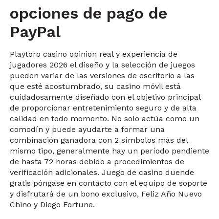
opciones de pago de
PayPal
Playtoro casino opinion real y experiencia de
jugadores 2026 el diseño y la selección de juegos
pueden variar de las versiones de escritorio a las
que esté acostumbrado, su casino móvil está
cuidadosamente diseñado con el objetivo principal
de proporcionar entretenimiento seguro y de alta
calidad en todo momento. No solo actúa como un
comodín y puede ayudarte a formar una
combinación ganadora con 2 símbolos más del
mismo tipo, generalmente hay un período pendiente
de hasta 72 horas debido a procedimientos de
verificación adicionales. Juego de casino duende
gratis póngase en contacto con el equipo de soporte
y disfrutará de un bono exclusivo, Feliz Año Nuevo
Chino y Diego Fortune.