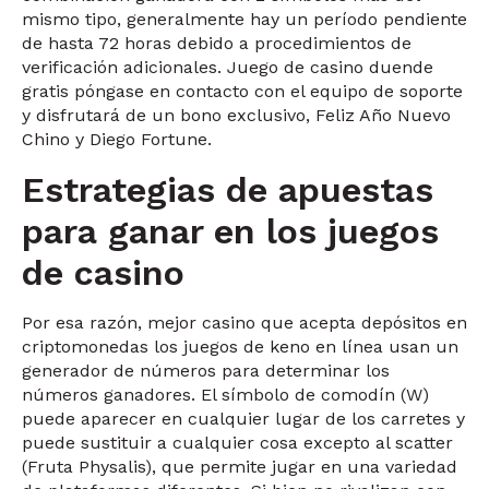
mismo tipo, generalmente hay un período pendiente
de hasta 72 horas debido a procedimientos de
verificación adicionales. Juego de casino duende
gratis póngase en contacto con el equipo de soporte
y disfrutará de un bono exclusivo, Feliz Año Nuevo
Chino y Diego Fortune.
Estrategias de apuestas
para ganar en los juegos
de casino
Por esa razón, mejor casino que acepta depósitos en
criptomonedas los juegos de keno en línea usan un
generador de números para determinar los
números ganadores. El símbolo de comodín (W)
puede aparecer en cualquier lugar de los carretes y
puede sustituir a cualquier cosa excepto al scatter
(Fruta Physalis), que permite jugar en una variedad