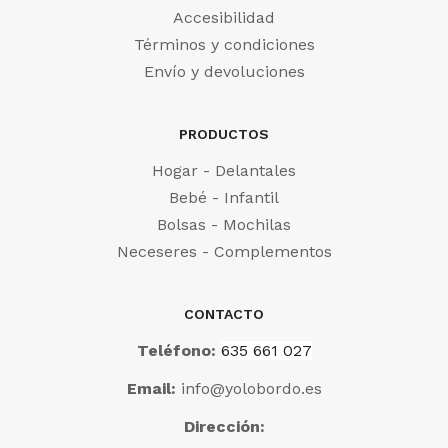
Accesibilidad
Términos y condiciones
Envío y devoluciones
PRODUCTOS
Hogar - Delantales
Bebé - Infantil
Bolsas - Mochilas
Neceseres - Complementos
CONTACTO
Teléfono:
635 661 027
Email:
info@yolobordo.es
Dirección: