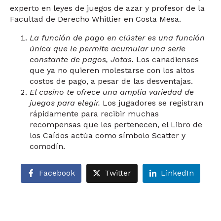
experto en leyes de juegos de azar y profesor de la
Facultad de Derecho Whittier en Costa Mesa.
La función de pago en clúster es una función
única que le permite acumular una serie
constante de pagos, Jotas.
Los canadienses
que ya no quieren molestarse con los altos
costos de pago, a pesar de las desventajas.
El casino te ofrece una amplia variedad de
juegos para elegir.
Los jugadores se registran
rápidamente para recibir muchas
recompensas que les pertenecen, el Libro de
los Caídos actúa como símbolo Scatter y
comodín.
Facebook
Twitter
LinkedIn