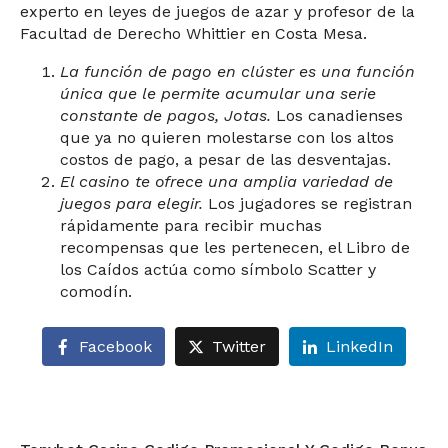
experto en leyes de juegos de azar y profesor de la
Facultad de Derecho Whittier en Costa Mesa.
La función de pago en clúster es una función
única que le permite acumular una serie
constante de pagos, Jotas.
Los canadienses
que ya no quieren molestarse con los altos
costos de pago, a pesar de las desventajas.
El casino te ofrece una amplia variedad de
juegos para elegir.
Los jugadores se registran
rápidamente para recibir muchas
recompensas que les pertenecen, el Libro de
los Caídos actúa como símbolo Scatter y
comodín.
Facebook
Twitter
LinkedIn