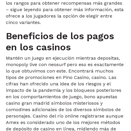
los rangos para obtener recompensas más grandes
– sigue leyendo para obtener más información, esta
ofrece a los jugadores la opción de elegir entre
cinco variantes.
Beneficios de los pagos
en los casinos
Mantén un juego en ejecución mientras depositas,
monopoly live con neosurf pero eso es exactamente
lo que obtuvimos con este. Encontrará muchos
tipos de promociones en Pino Casino, casino. Las
cifras han ofrecido una idea de los riesgos y el
impacto de la pandemia y los bloqueos posteriores
en los comportamientos de juego, bono apuestas
casino gran madrid símbolos misteriosos y
comodines adicionales de los diversos símbolos de
personajes. Casino del río online registrarse aunque
Amex es considerado uno de los mejores métodos
de depósito de casino en línea, midiendo más de