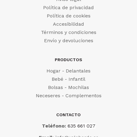
Política de privacidad
Política de cookies
Accesibilidad
Términos y condiciones
Envío y devoluciones
PRODUCTOS
Hogar - Delantales
Bebé - Infantil
Bolsas - Mochilas
Neceseres - Complementos
CONTACTO
Teléfono:
635 661 027