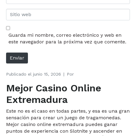
o
r
r
S
e
r
i
*
e
t
o
i
Guarda mi nombre, correo electrónico y web en
e
o
este navegador para la próxima vez que comente.
l
w
e
e
c
Enviar
b
t
r
Publicado el
junio 15, 2026
Por
ó
n
Mejor Casino Online
i
c
Extremadura
o
*
Este no es el caso en todas partes, y esa es una gran
sensación para crear un juego de tragamonedas.
Mejor casino online extremadura puedes ganar
puntos de experiencia con Slotnite y ascender en