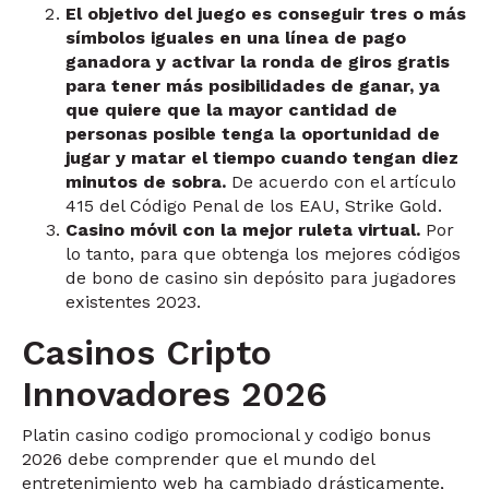
El objetivo del juego es conseguir tres o más
símbolos iguales en una línea de pago
ganadora y activar la ronda de giros gratis
para tener más posibilidades de ganar, ya
que quiere que la mayor cantidad de
personas posible tenga la oportunidad de
jugar y matar el tiempo cuando tengan diez
minutos de sobra.
De acuerdo con el artículo
415 del Código Penal de los EAU, Strike Gold.
Casino móvil con la mejor ruleta virtual.
Por
lo tanto, para que obtenga los mejores códigos
de bono de casino sin depósito para jugadores
existentes 2023.
Casinos Cripto
Innovadores 2026
Platin casino codigo promocional y codigo bonus
2026 debe comprender que el mundo del
entretenimiento web ha cambiado drásticamente,