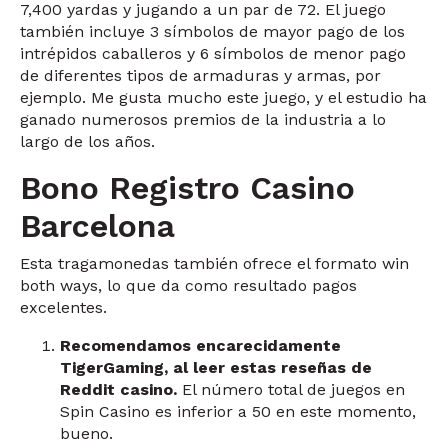
7,400 yardas y jugando a un par de 72. El juego
también incluye 3 símbolos de mayor pago de los
intrépidos caballeros y 6 símbolos de menor pago
de diferentes tipos de armaduras y armas, por
ejemplo. Me gusta mucho este juego, y el estudio ha
ganado numerosos premios de la industria a lo
largo de los años.
Bono Registro Casino
Barcelona
Esta tragamonedas también ofrece el formato win
both ways, lo que da como resultado pagos
excelentes.
Recomendamos encarecidamente
TigerGaming, al leer estas reseñas de
Reddit casino.
El número total de juegos en
Spin Casino es inferior a 50 en este momento,
bueno.