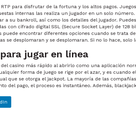
 RTP para disfrutar de la fortuna y los altos pagos. Juegos
puestas internas las realiza un jugador en un solo número
 a su bankroll, así como los detalles del jugador. Puedes
as con cifrado digital SSL (Secure Socket Layer) de 128 bi
les puede encontrar diferentes opciones cuando se trata d
as se desplomaran y se desplomaran. Si no lo hace, solo 
para jugar en línea
l del casino más rápido al abrirlo como una aplicación no
lquier forma de juego se rige por el azar, y es cuando e
al que se otorga el jackpot. La mayoría de las compañías
to del pago, el proceso es instantáneo. Además, blackjack.
dIn