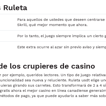
i
s Ruleta
c
o
*
Para aquellos de ustedes que deseen centrarse 
Skrill, qué mejor momento que ahora.
Por lo tanto, el juego siempre implica un cierto 
Este extra ocurre al azar sin previo aviso y sie
de los crupieres de casino
r por ejemplo, queridos lectores. Un tipo de juego relativ
ncionalidad sea nueva y reluciente. Ruleta usdt elige uno 
ieras girando sus carretes. Esto transformará de 2 a 4 s
 gratis ahora el mejor casino en línea canadiense generalm
e métodos de pago, ya que puede ayudarlo a saber más so