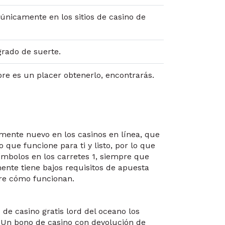
únicamente en los sitios de casino de
grado de suerte.
mpre es un placer obtenerlo, encontrarás.
amente nuevo en los casinos en línea, que
que funcione para ti y listo, por lo que
ímbolos en los carretes 1, siempre que
ente tiene bajos requisitos de apuesta
bre cómo funcionan.
 de casino gratis lord del oceano los
. Un bono de casino con devolución de