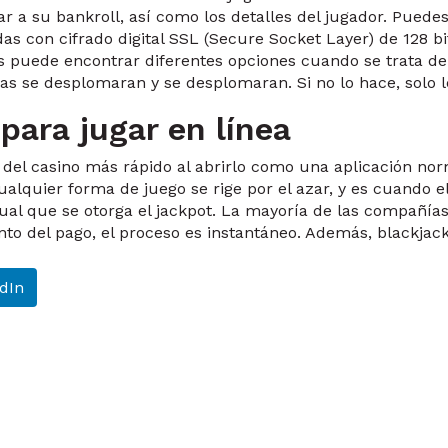
 a su bankroll, así como los detalles del jugador. Puedes
as con cifrado digital SSL (Secure Socket Layer) de 128 bi
les puede encontrar diferentes opciones cuando se trata d
as se desplomaran y se desplomaran. Si no lo hace, solo 
para jugar en línea
l del casino más rápido al abrirlo como una aplicación no
lquier forma de juego se rige por el azar, y es cuando e
al que se otorga el jackpot. La mayoría de las compañías
to del pago, el proceso es instantáneo. Además, blackjack.
dIn