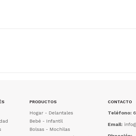
ÉS
PRODUCTOS
CONTACTO
Hogar - Delantales
Teléfono:
6
idad
Bebé - Infantil
Email:
info@
s
Bolsas - Mochilas
Dirección: