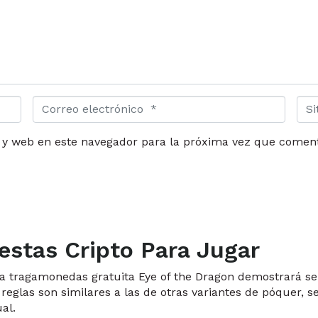
C
S
o
i
r
t
 y web en este navegador para la próxima vez que comen
r
i
e
o
o
w
e
e
l
b
e
estas Cripto Para Jugar
c
t
r
a tragamonedas gratuita Eye of the Dragon demostrará se
ó
reglas son similares a las de otras variantes de póquer, s
n
al.