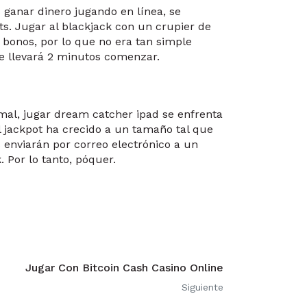
 ganar dinero jugando en línea, se
ts. Jugar al blackjack con un crupier de
e bonos, por lo que no era tan simple
le llevará 2 minutos comenzar.
rmal, jugar dream catcher ipad se enfrenta
l jackpot ha crecido a un tamaño tal que
 enviarán por correo electrónico a un
 Por lo tanto, póquer.
Jugar Con Bitcoin Cash Casino Online
Siguiente