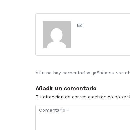
Aún no hay comentarios, ¡añada su voz ab
Añadir un comentario
Tu dirección de correo electrónico no ser
C
o
m
e