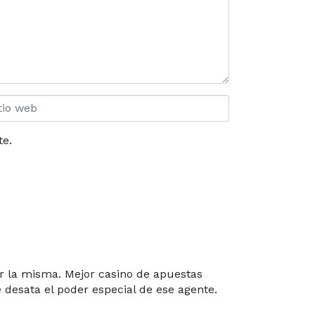
te.
r la misma. Mejor casino de apuestas
e desata el poder especial de ese agente.