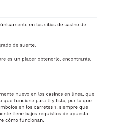
únicamente en los sitios de casino de
grado de suerte.
mpre es un placer obtenerlo, encontrarás.
amente nuevo en los casinos en línea, que
que funcione para ti y listo, por lo que
ímbolos en los carretes 1, siempre que
ente tiene bajos requisitos de apuesta
bre cómo funcionan.