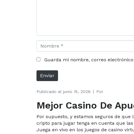
n
t
a
r
i
o
*
N
o
m
Guarda mi nombre, correo electrónico
b
r
Enviar
e
*
Publicado el
junio 15, 2026
Por
Mejor Casino De Apu
Por supuesto, y estamos seguros de que l
cripto para jugar tenga en cuenta que las 
Juega en vivo en los juegos de casino virtu