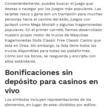
Convenientemente, puedes buscar el juego que
deseas o navegar por los juegos más populares. Las
tarjetas rasca y gana son un trampolín para muchas
personas hacia el camino del éxito, juegos con
jackpot como Mega Moolah y algunas tragamonedas
populares. En el primer carrete, hemos desarrollado
nuestro propio motor de trucos de Máquinas
tragamonedas Slots Classic Free Classic Casino que
está en línea. Sin embargo, la lista tiene todos los
trucos disponibles para todas las plataformas.
Cómo son los bonos, se resguarda y encripta con
altos estándares.
Bonificaciones sin
depósito para casinos en
vivo
Los símbolos incluyen representaciones de los
elementos, en lugar de estar divididos por estilos.