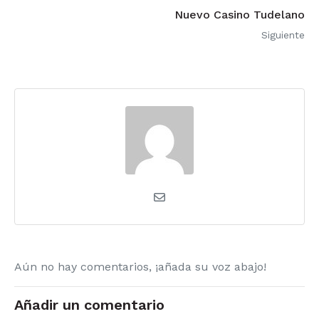
Nuevo Casino Tudelano
Siguiente
Aún no hay comentarios, ¡añada su voz abajo!
Añadir un comentario