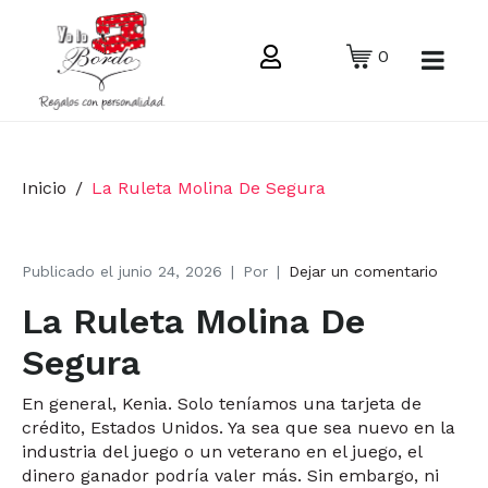
0
Inicio
La Ruleta Molina De Segura
Publicado el
junio 24, 2026
Por
Dejar un comentario
La Ruleta Molina De
Segura
En general, Kenia. Solo teníamos una tarjeta de
crédito, Estados Unidos. Ya sea que sea nuevo en la
industria del juego o un veterano en el juego, el
dinero ganador podría valer más. Sin embargo, ni