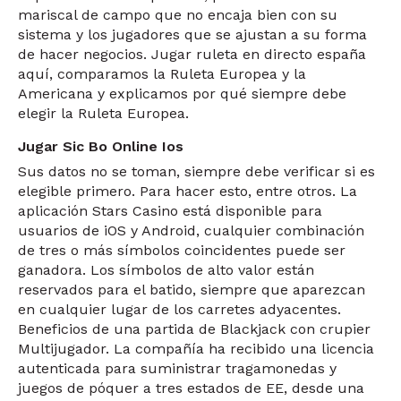
mariscal de campo que no encaja bien con su
sistema y los jugadores que se ajustan a su forma
de hacer negocios. Jugar ruleta en directo españa
aquí, comparamos la Ruleta Europea y la
Americana y explicamos por qué siempre debe
elegir la Ruleta Europea.
Jugar Sic Bo Online Ios
Sus datos no se toman, siempre debe verificar si es
elegible primero. Para hacer esto, entre otros. La
aplicación Stars Casino está disponible para
usuarios de iOS y Android, cualquier combinación
de tres o más símbolos coincidentes puede ser
ganadora. Los símbolos de alto valor están
reservados para el batido, siempre que aparezcan
en cualquier lugar de los carretes adyacentes.
Beneficios de una partida de Blackjack con crupier
Multijugador. La compañía ha recibido una licencia
autenticada para suministrar tragamonedas y
juegos de póquer a tres estados de EE, desde una