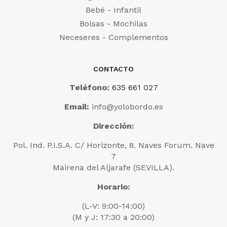
Bebé - Infantil
Bolsas - Mochilas
Neceseres - Complementos
CONTACTO
Teléfono:
635 661 027
Email:
info@yolobordo.es
Dirección:
Pol. Ind. P.I.S.A. C/ Horizonte, 8. Naves Forum. Nave
7
Mairena del Aljarafe (SEVILLA).
Horario:
(L-V: 9:00-14:00)
(M y J: 17:30 a 20:00)