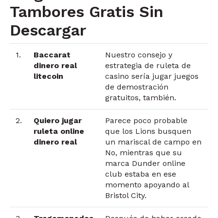
Tambores Gratis Sin
Descargar
1.
Baccarat
Nuestro consejo y
dinero real
estrategia de ruleta de
litecoin
casino sería jugar juegos
de demostración
gratuitos, también.
2.
Quiero jugar
Parece poco probable
ruleta online
que los Lions busquen
dinero real
un mariscal de campo en
No, mientras que su
marca Dunder online
club estaba en ese
momento apoyando al
Bristol City.