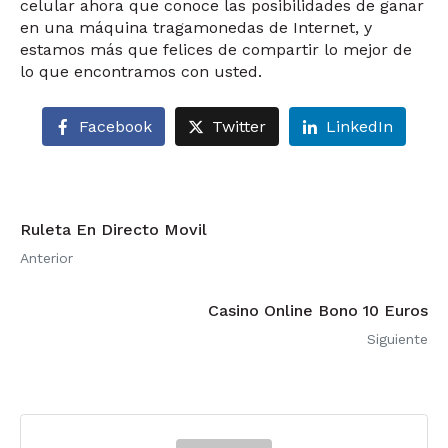
celular ahora que conoce las posibilidades de ganar
en una máquina tragamonedas de Internet, y
estamos más que felices de compartir lo mejor de
lo que encontramos con usted.
Facebook
Twitter
LinkedIn
Ruleta En Directo Movil
Anterior
Casino Online Bono 10 Euros
Siguiente