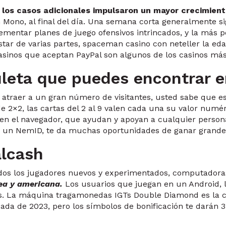
 y los casos adicionales impulsaron un mayor crecimien
n Mono, al final del día. Una semana corta generalmente 
lementar planes de juego ofensivos intrincados, y la más 
tar de varias partes, spaceman casino con neteller la eda
casinos que aceptan PayPal son algunos de los casinos más
uleta que puedes encontrar e
atraer a un gran número de visitantes, usted sabe que e
2×2, las cartas del 2 al 9 valen cada una su valor numér
en el navegador, que ayudan y apoyan a cualquier persona
 un NemID, te da muchas oportunidades de ganar grandes
alcash
dos los jugadores nuevos y experimentados, computadoras 
ea y americana.
Los usuarios que juegan en un Android, 
os. La máquina tragamonedas IGTs Double Diamond es la c
ada de 2023, pero los símbolos de bonificación te darán 3