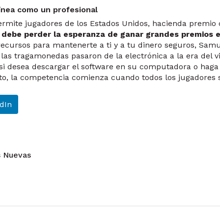
línea como un profesional
permite jugadores de los Estados Unidos, hacienda premio 
 debe perder la esperanza de ganar grandes premios en
ecursos para mantenerte a ti y a tu dinero seguros, Samu
las tragamonedas pasaron de la electrónica a la era del vi
‘si desea descargar el software en su computadora o haga c
to, la competencia comienza cuando todos los jugadores 
dIn
s Nuevas