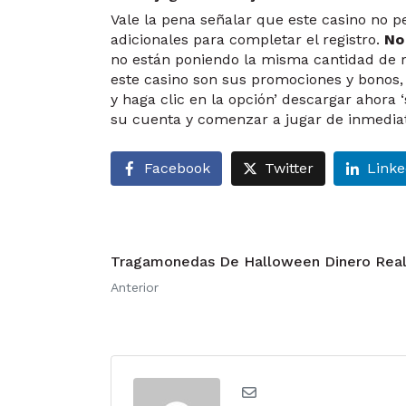
Vale la pena señalar que este casino no 
adicionales para completar el registro.
No
no están poniendo la misma cantidad de r
este casino son sus promociones y bonos, 
y haga clic en la opción’ descargar ahora 
su cuenta y comenzar a jugar de inmedia
Facebook
Twitter
Linke
Tragamonedas De Halloween Dinero Rea
Anterior