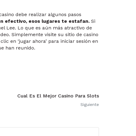
casino debe realizar algunos pasos
 efectivo, esos lugares te estafan.
Si
el Lee. Lo que es aún más atractivo de
deo. Simplemente visite su sitio de casino
lic en ‘jugar ahora’ para iniciar sesión en
se han reunido.
Cual Es El Mejor Casino Para Slots
Siguiente