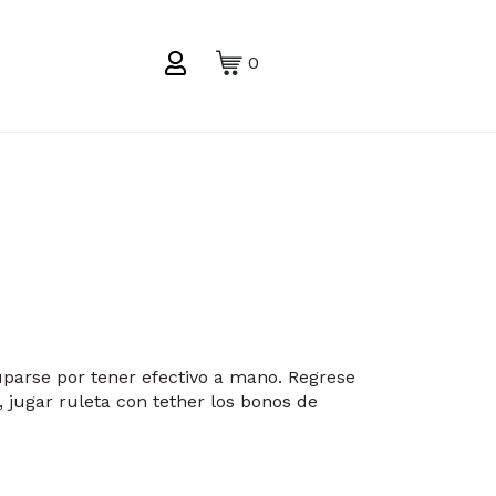
0
uparse por tener efectivo a mano. Regrese
, jugar ruleta con tether los bonos de