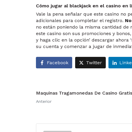
Cómo jugar al blackjack en el casino en 
Vale la pena señalar que este casino no 
adicionales para completar el registro.
No
no están poniendo la misma cantidad de r
este casino son sus promociones y bonos, 
y haga clic en la opción’ descargar ahora 
su cuenta y comenzar a jugar de inmedia
Facebook
Twitter
Linke
Maquinas Tragamonedas De Casino Grati
Anterior