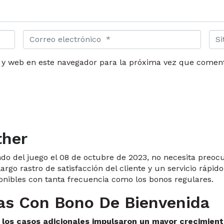
C
S
o
i
r
t
 y web en este navegador para la próxima vez que comen
r
i
e
o
o
w
e
e
l
b
e
ther
c
t
r
do del juego el 08 de octubre de 2023, no necesita preoc
ó
rgo rastro de satisfacción del cliente y un servicio rápido
n
onibles con tanta frecuencia como los bonos regulares.
i
as Con Bono De Bienvenida
c
o
 y los casos adicionales impulsaron un mayor crecimien
*