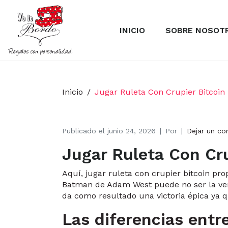
INICIO
SOBRE NOSOT
Inicio
Jugar Ruleta Con Crupier Bitcoin
Publicado el
junio 24, 2026
Por
Dejar un co
Jugar Ruleta Con Cru
Aquí, jugar ruleta con crupier bitcoin pr
Batman de Adam West puede no ser la vers
da como resultado una victoria épica ya 
Las diferencias entr