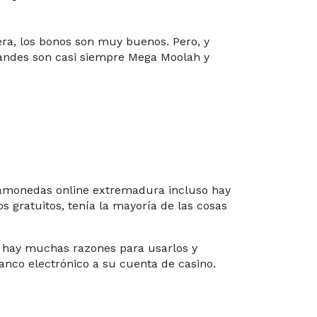
era, los bonos son muy buenos. Pero, y
randes son casi siempre Mega Moolah y
agamonedas online extremadura incluso hay
s gratuitos, tenía la mayoría de las cosas
hay muchas razones para usarlos y
banco electrónico a su cuenta de casino.