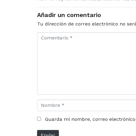
Añadir un comentario
Tu dirección de correo electrónico no ser
C
o
m
e
n
t
a
r
i
o
*
N
o
m
Guarda mi nombre, correo electrónico
b
r
Enviar
e