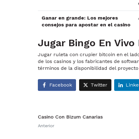
Ganar en grande: Los mejores
consejos para apostar en el casino
Jugar Bingo En Vivo 
Jugar ruleta con crupier bitcoin en el la
de los casinos y los fabricantes de softwa
términos de la disponibilidad del proyect
Facebook
Twitter
Linke
Casino Con Bizum Canarias
Anterior