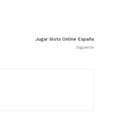
Jugar Slots Online España
Siguiente