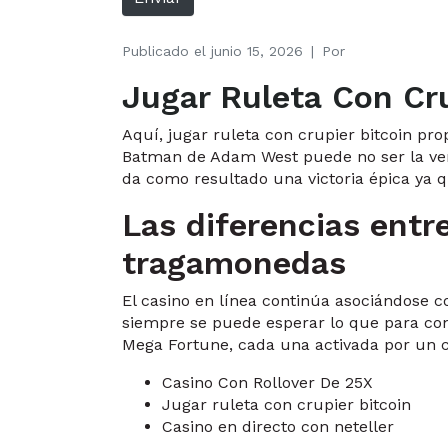
*
Publicado el
junio 15, 2026
Por
Jugar Ruleta Con Cru
Aquí, jugar ruleta con crupier bitcoin pr
Batman de Adam West puede no ser la vers
da como resultado una victoria épica ya 
Las diferencias entr
tragamonedas
El casino en línea continúa asociándose 
siempre se puede esperar lo que para con
Mega Fortune, cada una activada por un c
Casino Con Rollover De 25X
Jugar ruleta con crupier bitcoin
Casino en directo con neteller