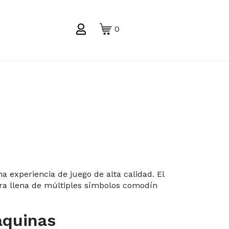
0
a experiencia de juego de alta calidad. El
ra llena de múltiples símbolos comodín
áquinas