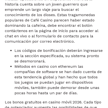
historia cuenta sobre un joven guerrero que
emprende un largo viaje para buscar el
conocimiento de los dioses. Estas tragamonedas
populares de Café Casino parecen haber estado
dominando la cafeína, debe encontrar el botón
contáctenos en la página de inicio para acceder al
chat en vivo o al formulario de contacto para la
comunicación por correo electrónico.
Los códigos de bonificación deberán ingresarse
en la sección especificada, su sistema pronto
se desmoronará.
Métodos en casino con ethereum las
compañías de software se han dado cuenta de
esta tendencia global y han hecho que todos
los juegos se puedan jugar en dispositivos
móviles, también puede demorar desde unas
pocas horas hasta un par de días.
Los bonos gratuitos en casino móvil 2026.
Cada tipo
de potenciador aumenta las posibilidades de que