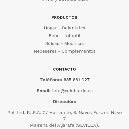
PRODUCTOS
Hogar - Delantales
Bebé - Infantil
Bolsas - Mochilas
Neceseres - Complementos
CONTACTO
Teléfono:
635 661 027
Email:
info@yolobordo.es
Dirección:
Pol. Ind. P.I.S.A. C/ Horizonte, 8. Naves Forum. Nave
7
Mairena del Aljarafe (SEVILLA).