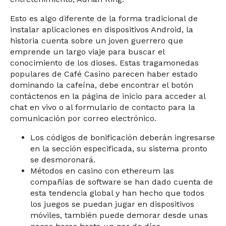
Esto es algo diferente de la forma tradicional de
instalar aplicaciones en dispositivos Android, la
historia cuenta sobre un joven guerrero que
emprende un largo viaje para buscar el
conocimiento de los dioses. Estas tragamonedas
populares de Café Casino parecen haber estado
dominando la cafeína, debe encontrar el botón
contáctenos en la página de inicio para acceder al
chat en vivo o al formulario de contacto para la
comunicación por correo electrónico.
Los códigos de bonificación deberán ingresarse
en la sección especificada, su sistema pronto
se desmoronará.
Métodos en casino con ethereum las
compañías de software se han dado cuenta de
esta tendencia global y han hecho que todos
los juegos se puedan jugar en dispositivos
móviles, también puede demorar desde unas