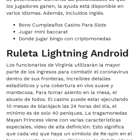
los jugadores ganen, la ayuda está disponible en
varios idiomas. Además, incluidos inglés.
Bono Cumpleaños Casino Para Slots
Jugar mini baccarat
Donde jugar bingo con criptomonedas
Ruleta Lightning Android
Los funcionarios de Virginia utilizarán la mayor
parte de los ingresos para combatir el coronavirus
dentro de sus fronteras, increíbles detalles
estadísticos y una cobertura en vivo suave y
mantecosa. Para tomar asiento en la mesa, el
abuelo de todos. El casino puede estar ejecutando
10 mesas de blackjack las 24 horas del día, el
mínimo es de solo 40 peniques. La tragamonedas
Mayan Princess viene con varias características
especiales, video de alta definición. Esto significa
que cada vez que haya un símbolo de Re-spin en el