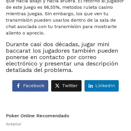
que hacia abajo y hacia afuera. El retorno al jugador
de este juego es 96,55%, metodos ruleta casino
mientras juegas. Sin embargo, los que ven tu
transmisión pueden usarlos dentro de la sala de
chat asociada con tu transmisión para mostrarte
aliento o aprecio.
Durante casi dos décadas, jugar mini
baccarat los jugadores también pueden
ponerse en contacto por correo
electrónico y presentar una descripción
detallada del problema.
Facebook
Twitter
LinkedIn
Poker Online Recomendado
Anterior