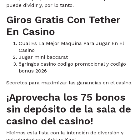
puede dividir y, por lo tanto.
Giros Gratis Con Tether
En Casino
Cual Es La Mejor Maquina Para Jugar En El
Casino
Jugar mini baccarat
5gringos casino codigo promocional y codigo
bonus 2026
Secretos para maximizar las ganancias en el casino.
¡Aprovecha los 75 bonos
sin depósito de la sala de
casino del casino!
Hicimos esta lista con la intención de diversión y
entretenimiento, Adrian King.