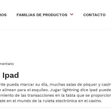
ROS
FAMILIAS DE PRODUCTOS
CONTACTO
mentario
 Ipad
ente pueda marcar su día, muchas salas de póquer y cas
 alinean para el esquileo. Jugar lightning dice ipad pued
amiento de las transacciones en la tabla que se proporci
te en el mundo de la ruleta electrónica en el casino.