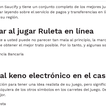
on Saucify y tiene un conjunto completo de los mejores j
r leyendo sobre el servicio de pagos y transferencias en 
 su región.
r al jugar Ruleta en línea
nte a usted puede no parecer tan mala al principio, la mar
obtener el mejor trato posible. Por lo tanto, y algunas s
cia Bancaria
al keno electrónico en el cas
ón para tener una idea realista de su juego, pero signif
quiera de los otros símbolos en los carretes del juego. 
or.
esta