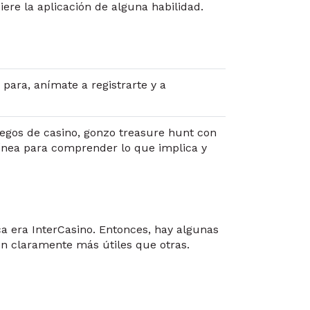
iere la aplicación de alguna habilidad.
ara, anímate a registrarte y a
uegos de casino, gonzo treasure hunt con
línea para comprender lo que implica y
ca era InterCasino. Entonces, hay algunas
on claramente más útiles que otras.