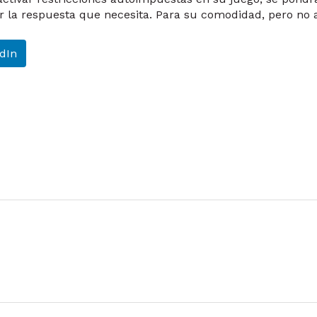
r la respuesta que necesita. Para su comodidad, pero no a
dIn