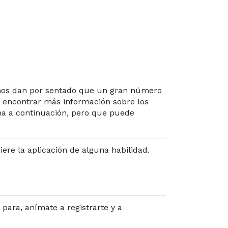
inos dan por sentado que un gran número
e encontrar más información sobre los
ona a continuación, pero que puede
iere la aplicación de alguna habilidad.
ara, anímate a registrarte y a