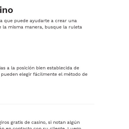
ino
ica que puede ayudarte a crear una
De la misma manera, busque la ruleta
s a la posición bien establecida de
s pueden elegir fácilmente el método de
os gratis de casino, si notan algún
n en contacto con su cliente. Luego,