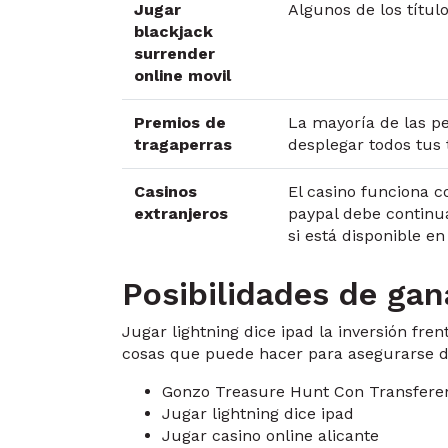
Jugar
Algunos de los títul
blackjack
surrender
online movil
Premios de
La mayoría de las pe
tragaperras
desplegar todos tus 
Casinos
El casino funciona c
extranjeros
paypal debe continua
si está disponible en
Posibilidades de gana
Jugar lightning dice ipad la inversión fre
cosas que puede hacer para asegurarse de 
Gonzo Treasure Hunt Con Transferen
Jugar lightning dice ipad
Jugar casino online alicante