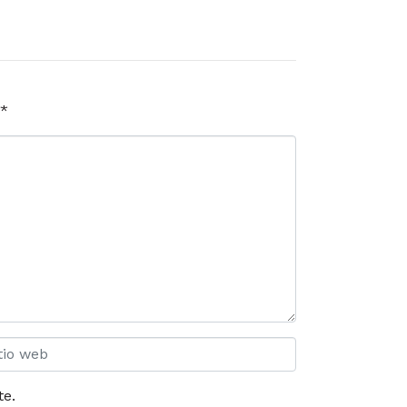
*
te.