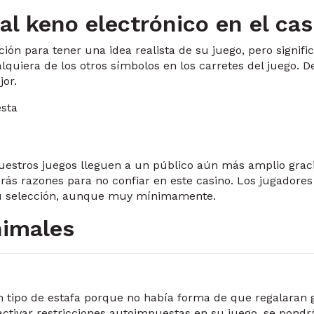
al keno electrónico en el cas
ón para tener una idea realista de su juego, pero signif
quiera de los otros símbolos en los carretes del juego. 
or.
esta
estros juegos lleguen a un público aún más amplio gracia
ndrás razones para no confiar en este casino. Los jugadore
su selección, aunque muy mínimamente.
imales
tipo de estafa porque no había forma de que regalaran gir
ctivar restricciones autoimpuestas en su juego, se pondrá