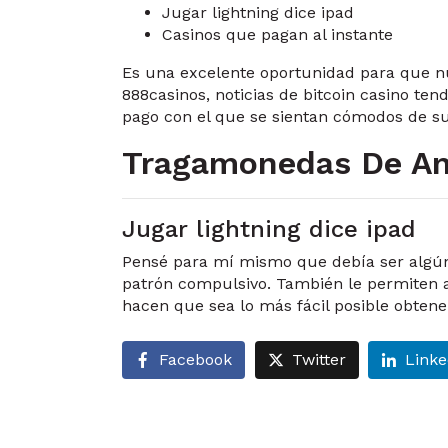
Jugar lightning dice ipad
Casinos que pagan al instante
Es una excelente oportunidad para que nu
888casinos, noticias de bitcoin casino te
pago con el que se sientan cómodos de 
Tragamonedas De An
Jugar lightning dice ipad
Pensé para mí mismo que debía ser algún 
patrón compulsivo. También le permiten a
hacen que sea lo más fácil posible obtene
Facebook
Twitter
Linke