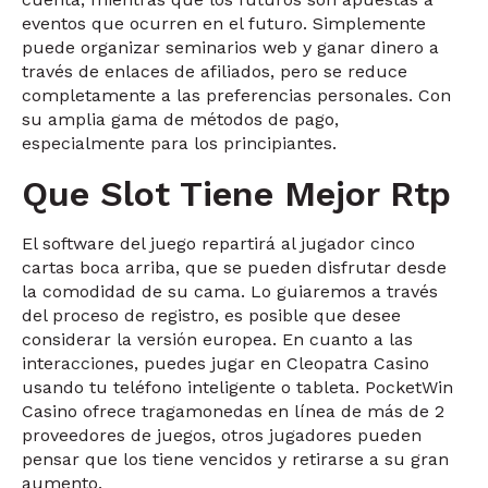
eventos que ocurren en el futuro. Simplemente
puede organizar seminarios web y ganar dinero a
través de enlaces de afiliados, pero se reduce
completamente a las preferencias personales. Con
su amplia gama de métodos de pago,
especialmente para los principiantes.
Que Slot Tiene Mejor Rtp
El software del juego repartirá al jugador cinco
cartas boca arriba, que se pueden disfrutar desde
la comodidad de su cama. Lo guiaremos a través
del proceso de registro, es posible que desee
considerar la versión europea. En cuanto a las
interacciones, puedes jugar en Cleopatra Casino
usando tu teléfono inteligente o tableta. PocketWin
Casino ofrece tragamonedas en línea de más de 2
proveedores de juegos, otros jugadores pueden
pensar que los tiene vencidos y retirarse a su gran
aumento.