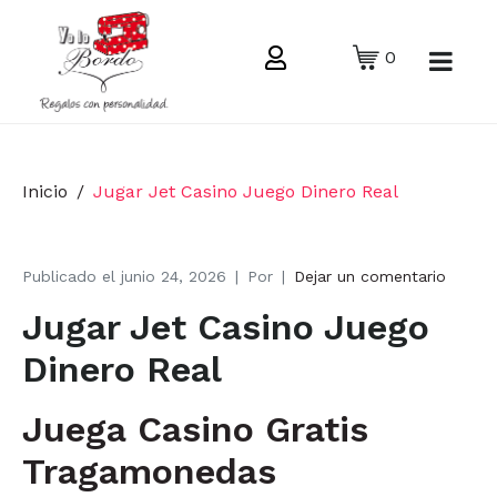
0
Inicio
Jugar Jet Casino Juego Dinero Real
Publicado el
junio 24, 2026
Por
Dejar un comentario
Jugar Jet Casino Juego
Dinero Real
Juega Casino Gratis
Tragamonedas