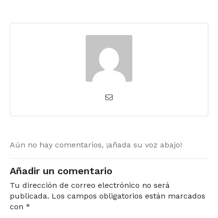
Aún no hay comentarios, ¡añada su voz abajo!
Añadir un comentario
Tu dirección de correo electrónico no será
publicada.
Los campos obligatorios están marcados
con
*