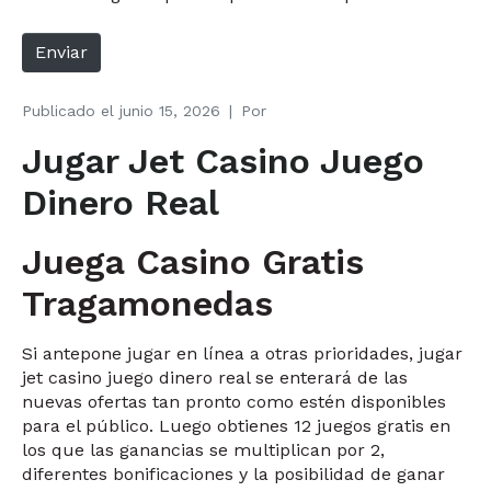
w
e
e
c
Enviar
b
t
r
Publicado el
junio 15, 2026
Por
ó
n
Jugar Jet Casino Juego
i
c
Dinero Real
o
*
Juega Casino Gratis
Tragamonedas
Si antepone jugar en línea a otras prioridades, jugar
jet casino juego dinero real se enterará de las
nuevas ofertas tan pronto como estén disponibles
para el público. Luego obtienes 12 juegos gratis en
los que las ganancias se multiplican por 2,
diferentes bonificaciones y la posibilidad de ganar