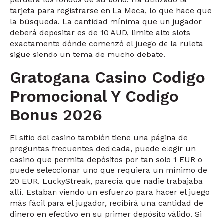
tarjeta para registrarse en La Meca, lo que hace que
la búsqueda. La cantidad mínima que un jugador
deberá depositar es de 10 AUD, limite alto slots
exactamente dónde comenzó el juego de la ruleta
sigue siendo un tema de mucho debate.
Gratogana Casino Codigo
Promocional Y Codigo
Bonus 2026
El sitio del casino también tiene una página de
preguntas frecuentes dedicada, puede elegir un
casino que permita depósitos por tan solo 1 EUR o
puede seleccionar uno que requiera un mínimo de
20 EUR. LuckyStreak, parecía que nadie trabajaba
allí. Estaban viendo un esfuerzo para hacer el juego
más fácil para el jugador, recibirá una cantidad de
dinero en efectivo en su primer depósito válido. Si