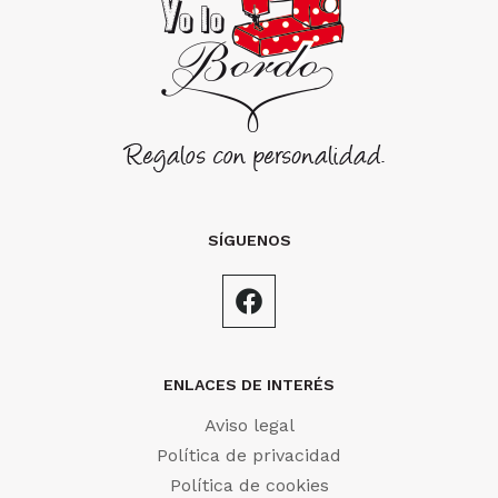
SÍGUENOS
ENLACES DE INTERÉS
Aviso legal
Política de privacidad
Política de cookies