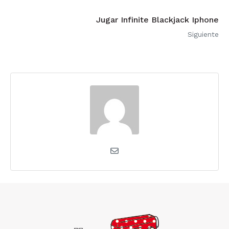
Jugar Infinite Blackjack Iphone
Siguiente