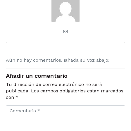
Aún no hay comentarios, ¡añada su voz abajo!
Añadir un comentario
Tu dirección de correo electrónico no será
publicada.
Los campos obligatorios están marcados
con
*
C
o
m
e