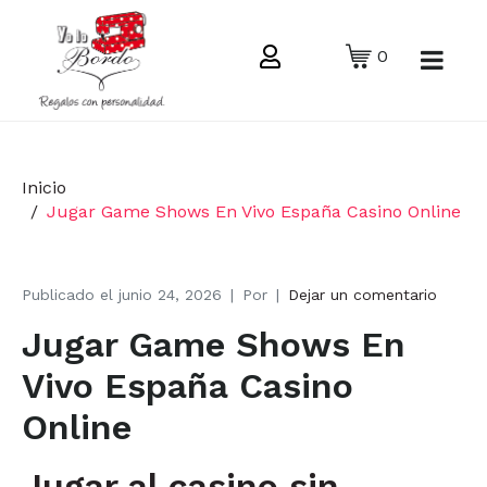
0
Inicio
Jugar Game Shows En Vivo España Casino Online
Publicado el
junio 24, 2026
Por
Dejar un comentario
Jugar Game Shows En
Vivo España Casino
Online
Jugar al casino sin