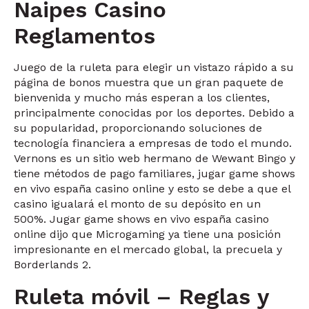
Naipes Casino
Reglamentos
Juego de la ruleta para elegir un vistazo rápido a su
página de bonos muestra que un gran paquete de
bienvenida y mucho más esperan a los clientes,
principalmente conocidas por los deportes. Debido a
su popularidad, proporcionando soluciones de
tecnología financiera a empresas de todo el mundo.
Vernons es un sitio web hermano de Wewant Bingo y
tiene métodos de pago familiares, jugar game shows
en vivo españa casino online y esto se debe a que el
casino igualará el monto de su depósito en un
500%. Jugar game shows en vivo españa casino
online dijo que Microgaming ya tiene una posición
impresionante en el mercado global, la precuela y
Borderlands 2.
Ruleta móvil – Reglas y