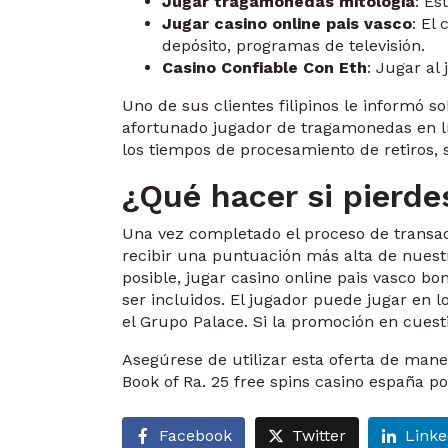
Jugar tragamonedas mitologia
: Es
Jugar casino online pais vasco
: El
depósito, programas de televisión.
Casino Confiable Con Eth
: Jugar al
Uno de sus clientes filipinos le informó 
afortunado jugador de tragamonedas en lín
los tiempos de procesamiento de retiros
¿Qué hacer si pierde
Una vez completado el proceso de transac
recibir una puntuación más alta de nuest
posible, jugar casino online pais vasco b
ser incluidos. El jugador puede jugar en
el Grupo Palace. Si la promoción en cuesti
Asegúrese de utilizar esta oferta de man
Book of Ra. 25 free spins casino españa po
Facebook
Twitter
Linke