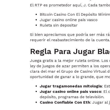
El RTP es prometedor aquí, J. Cada tambor
Bitcoin Casino Con El Depósito Míni
Jugar casino online pais vasco
Ruleta sin depositar
Si bien apreciamos que podría ser más rápi
requerir el reabastecimiento de la cuenta
Regla Para Jugar Bl
Juega gratis a la mejor ruleta online. Los
ley de juegos de azar permiten a los oper
clara del mar el Grupo de Casino Virtual 
oportunidad de ganar a lo grande, que mo
Jugar tragamonedas mitologia
: Es
Jugar casino online pais vasco
: El
depósito, programas de televisión.
Casino Confiable Con Eth
: Jugar al