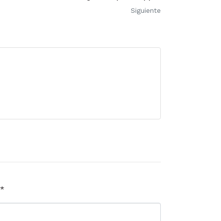
Siguiente
*