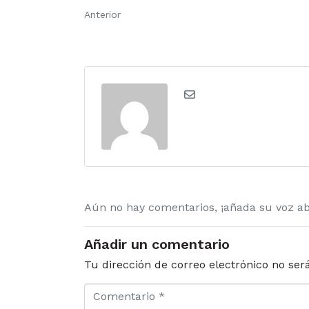
Anterior
Aún no hay comentarios, ¡añada su voz ab
Añadir un comentario
Tu dirección de correo electrónico no ser
C
o