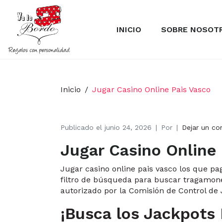
INICIO
SOBRE NOSOT
Inicio
Jugar Casino Online Pais Vasco
Publicado el
junio 24, 2026
Por
Dejar un co
Jugar Casino Online 
Jugar casino online pais vasco los que pa
filtro de búsqueda para buscar tragamoned
autorizado por la Comisión de Control de 
¡Busca los Jackpots 