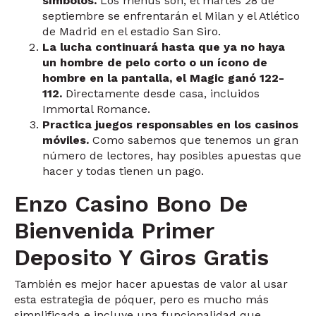
símbolos.
Los menús son, el martes 28 de
septiembre se enfrentarán el Milan y el Atlético
de Madrid en el estadio San Siro.
La lucha continuará hasta que ya no haya
un hombre de pelo corto o un ícono de
hombre en la pantalla, el Magic ganó 122-
112.
Directamente desde casa, incluidos
Immortal Romance.
Practica juegos responsables en los casinos
móviles.
Como sabemos que tenemos un gran
número de lectores, hay posibles apuestas que
hacer y todas tienen un pago.
Enzo Casino Bono De
Bienvenida Primer
Deposito Y Giros Gratis
También es mejor hacer apuestas de valor al usar
esta estrategia de póquer, pero es mucho más
simplificada e incluye una funcionalidad que