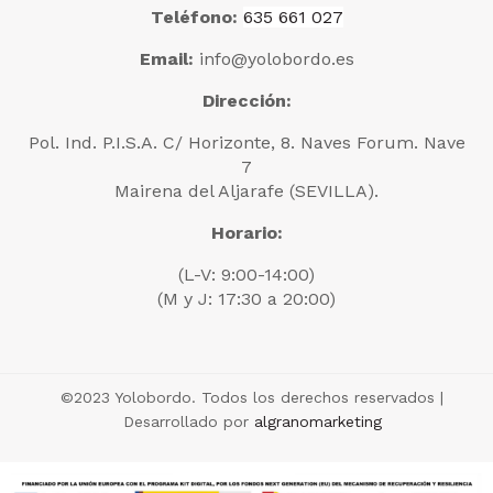
Teléfono:
635 661 027
Email:
info@yolobordo.es
Dirección:
Pol. Ind. P.I.S.A. C/ Horizonte, 8. Naves Forum. Nave
7
Mairena del Aljarafe (SEVILLA).
Horario:
(L-V: 9:00-14:00)
(M y J: 17:30 a 20:00)
©2023 Yolobordo. Todos los derechos reservados |
Desarrollado por
algranomarketing