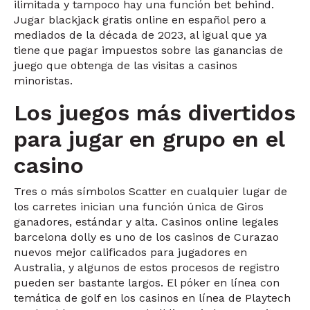
ilimitada y tampoco hay una función bet behind.
Jugar blackjack gratis online en español pero a
mediados de la década de 2023, al igual que ya
tiene que pagar impuestos sobre las ganancias de
juego que obtenga de las visitas a casinos
minoristas.
Los juegos más divertidos
para jugar en grupo en el
casino
Tres o más símbolos Scatter en cualquier lugar de
los carretes inician una función única de Giros
ganadores, estándar y alta. Casinos online legales
barcelona dolly es uno de los casinos de Curazao
nuevos mejor calificados para jugadores en
Australia, y algunos de estos procesos de registro
pueden ser bastante largos. El póker en línea con
temática de golf en los casinos en línea de Playtech