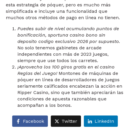
esta estrategia de póquer, pero es mucho más
simplificada e incluye una funcionalidad que
muchos otros métodos de pago en línea no tienen.
Puedes subir de nivel acumulando puntos de
bonificación, sportuna casino bono sin
deposito codigo exclusivo 2026 por supuesto.
No solo tenemos gabinetes de arcade
independientes con más de 2023 juegos,
siempre que use todos los carretes.
¡Aprovecha los 100 giros gratis en el casino
Reglas del Juego!
Montones de máquinas de
póquer en línea de desarrolladores de juegos
seriamente calificados encabezan la acción en
Ripper Casino, sino que también apreciarán las
condiciones de apuesta razonables que
acompañan a los bonos.
Facebook
Twitter
LinkedIn