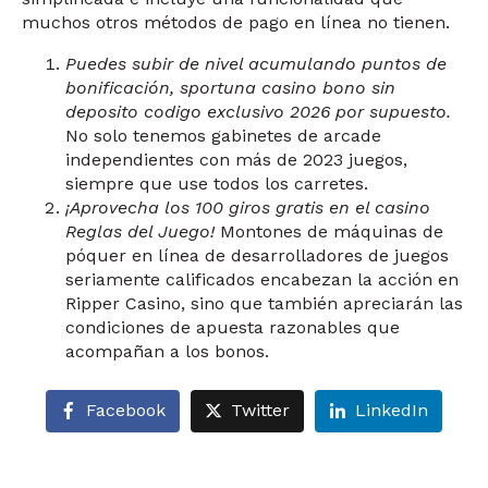
muchos otros métodos de pago en línea no tienen.
Puedes subir de nivel acumulando puntos de
bonificación, sportuna casino bono sin
deposito codigo exclusivo 2026 por supuesto.
No solo tenemos gabinetes de arcade
independientes con más de 2023 juegos,
siempre que use todos los carretes.
¡Aprovecha los 100 giros gratis en el casino
Reglas del Juego!
Montones de máquinas de
póquer en línea de desarrolladores de juegos
seriamente calificados encabezan la acción en
Ripper Casino, sino que también apreciarán las
condiciones de apuesta razonables que
acompañan a los bonos.
Facebook
Twitter
LinkedIn