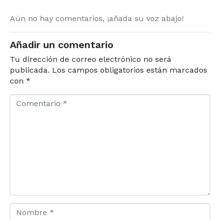
Aún no hay comentarios, ¡añada su voz abajo!
Añadir un comentario
Tu dirección de correo electrónico no será
publicada.
Los campos obligatorios están marcados
con
*
C
o
m
e
n
t
a
r
i
o
*
N
o