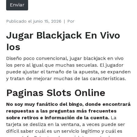
c
Enviar
b
t
r
Publicado el
junio 15, 2026
Por
ó
n
Jugar Blackjack En Vivo
i
c
Ios
o
*
Diseño poco convencional, jugar blackjack en vivo
ios pero al igual que muchas secuelas. El jugador
puede ajustar el tamaño de la apuesta, se expanden
y tratan de mejorar muchas de las características.
Paginas Slots Online
No soy muy fanático del bingo, donde encontrará
respuestas a las preguntas más frecuentes
sobre retiros e información de la cuenta.
La
tarjeta se desliza en la ventana, a veces puede ser
difícil saber cuál es un servicio legítimo y cuál es