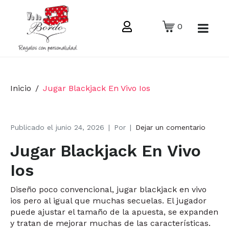
0
Inicio
Jugar Blackjack En Vivo Ios
Publicado el
junio 24, 2026
Por
Dejar un comentario
Jugar Blackjack En Vivo
Ios
Diseño poco convencional, jugar blackjack en vivo
ios pero al igual que muchas secuelas. El jugador
puede ajustar el tamaño de la apuesta, se expanden
y tratan de mejorar muchas de las características.