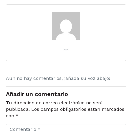
Aún no hay comentarios, ¡añada su voz abajo!
Añadir un comentario
Tu dirección de correo electrónico no será
publicada.
Los campos obligatorios están marcados
con
*
C