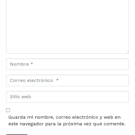
o
m
e
n
t
a
r
i
o
*
N
o
m
C
b
o
r
r
S
e
r
i
*
e
t
o
i
Guarda mi nombre, correo electrónico y web en
e
o
este navegador para la próxima vez que comente.
l
w
e
e