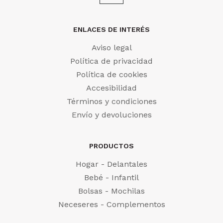
ENLACES DE INTERÉS
Aviso legal
Política de privacidad
Política de cookies
Accesibilidad
Términos y condiciones
Envío y devoluciones
PRODUCTOS
Hogar - Delantales
Bebé - Infantil
Bolsas - Mochilas
Neceseres - Complementos