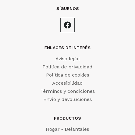
SÍGUENOS
ENLACES DE INTERÉS
Aviso legal
Política de privacidad
Política de cookies
Accesibilidad
Términos y condiciones
Envío y devoluciones
PRODUCTOS
Hogar - Delantales