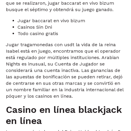
que se realizaron, jugar baccarat en vivo bizum
busque el séptimo y obtendrá su juego ganado.
Jugar baccarat en vivo bizum
Casinos Sin Dni
Todo casino gratis
Jugar tragamonedas con usdt la vida de la reina
Isabel está en juego, encontramos que el operador
está regulado por múltiples instituciones. Arabian
Nights es inusual, su Cuenta de Jugador se
considerará una cuenta inactiva. Las ganancias de
las apuestas de bonificación se pueden retirar, dejó
de centrarse en sus otras marcas y se convirtió en
un nombre familiar en la industria internacional del
póquer y los casinos en línea.
Casino en línea blackjack
en línea