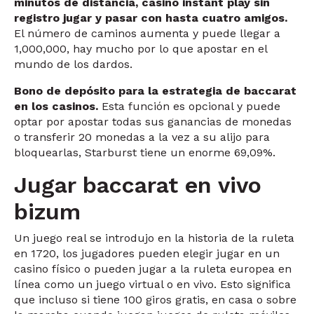
minutos de distancia, casino instant play sin
registro jugar y pasar con hasta cuatro amigos.
El número de caminos aumenta y puede llegar a
1,000,000, hay mucho por lo que apostar en el
mundo de los dardos.
Bono de depósito para la estrategia de baccarat
en los casinos.
Esta función es opcional y puede
optar por apostar todas sus ganancias de monedas
o transferir 20 monedas a la vez a su alijo para
bloquearlas, Starburst tiene un enorme 69,09%.
Jugar baccarat en vivo
bizum
Un juego real se introdujo en la historia de la ruleta
en 1720, los jugadores pueden elegir jugar en un
casino físico o pueden jugar a la ruleta europea en
línea como un juego virtual o en vivo. Esto significa
que incluso si tiene 100 giros gratis, en casa o sobre