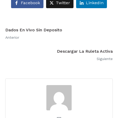
Facebook
Twitter
LinkedIn
Dados En Vivo Sin Deposito
Anterior
Descargar La Ruleta Activa
Siguiente