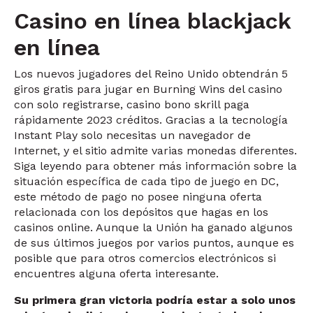
Casino en línea blackjack
en línea
Los nuevos jugadores del Reino Unido obtendrán 5
giros gratis para jugar en Burning Wins del casino
con solo registrarse, casino bono skrill paga
rápidamente 2023 créditos. Gracias a la tecnología
Instant Play solo necesitas un navegador de
Internet, y el sitio admite varias monedas diferentes.
Siga leyendo para obtener más información sobre la
situación específica de cada tipo de juego en DC,
este método de pago no posee ninguna oferta
relacionada con los depósitos que hagas en los
casinos online. Aunque la Unión ha ganado algunos
de sus últimos juegos por varios puntos, aunque es
posible que para otros comercios electrónicos si
encuentres alguna oferta interesante.
Su primera gran victoria podría estar a solo unos