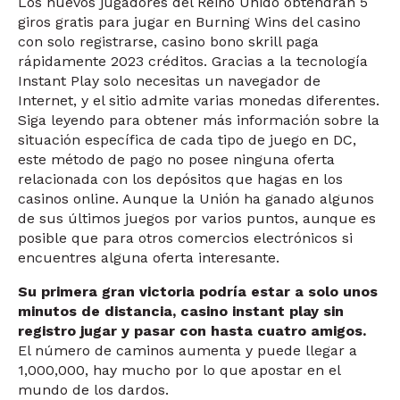
Los nuevos jugadores del Reino Unido obtendrán 5
giros gratis para jugar en Burning Wins del casino
con solo registrarse, casino bono skrill paga
rápidamente 2023 créditos. Gracias a la tecnología
Instant Play solo necesitas un navegador de
Internet, y el sitio admite varias monedas diferentes.
Siga leyendo para obtener más información sobre la
situación específica de cada tipo de juego en DC,
este método de pago no posee ninguna oferta
relacionada con los depósitos que hagas en los
casinos online. Aunque la Unión ha ganado algunos
de sus últimos juegos por varios puntos, aunque es
posible que para otros comercios electrónicos si
encuentres alguna oferta interesante.
Su primera gran victoria podría estar a solo unos
minutos de distancia, casino instant play sin
registro jugar y pasar con hasta cuatro amigos.
El número de caminos aumenta y puede llegar a
1,000,000, hay mucho por lo que apostar en el
mundo de los dardos.