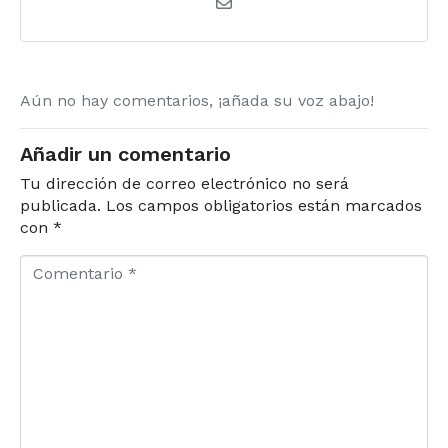
Aún no hay comentarios, ¡añada su voz abajo!
Añadir un comentario
Tu dirección de correo electrónico no será
publicada.
Los campos obligatorios están marcados
con
*
C
o
m
e
n
t
a
r
i