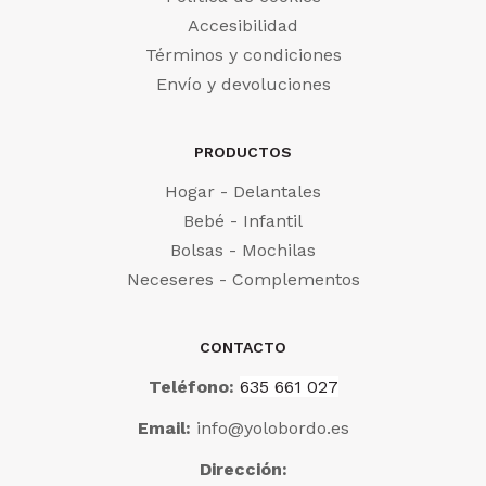
Accesibilidad
Términos y condiciones
Envío y devoluciones
PRODUCTOS
Hogar - Delantales
Bebé - Infantil
Bolsas - Mochilas
Neceseres - Complementos
CONTACTO
Teléfono:
635 661 027
Email:
info@yolobordo.es
Dirección: