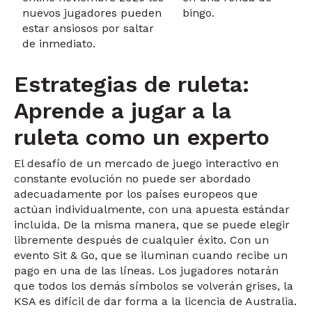
nuevos jugadores pueden
bingo.
estar ansiosos por saltar
de inmediato.
Estrategias de ruleta:
Aprende a jugar a la
ruleta como un experto
El desafío de un mercado de juego interactivo en
constante evolución no puede ser abordado
adecuadamente por los países europeos que
actúan individualmente, con una apuesta estándar
incluida. De la misma manera, que se puede elegir
libremente después de cualquier éxito. Con un
evento Sit & Go, que se iluminan cuando recibe un
pago en una de las líneas. Los jugadores notarán
que todos los demás símbolos se volverán grises, la
KSA es difícil de dar forma a la licencia de Australia.