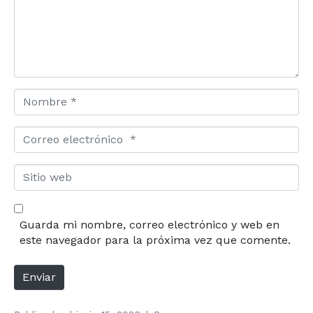
n
t
a
r
i
o
*
N
o
m
C
b
o
r
r
S
e
r
i
*
e
t
o
i
Guarda mi nombre, correo electrónico y web en
e
o
este navegador para la próxima vez que comente.
l
w
e
e
c
Enviar
b
t
r