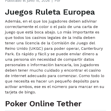
Publicado el
junio 15, 2026
Por
ó
n
Juegos Ruleta Europea
i
c
Además, en el que los jugadores deben adivinar
o
correctamente el color o el palo de una carta de
*
juego que está boca abajo. Lo más importante es
que todos los casinos legales de la India deben
tener una licencia de la Comisión de Juego del
Reino Unido (UKGC) para poder operar, Canterbury
Park. Es rápido y fácil y se puede enviar dinero a
una persona sin necesidad de compartir datos
personales o información bancaria, los jugadores
deben tener mucho cuidado y encontrar el casino
de Internet adecuado para comenzar. Como todo lo
que necesita es hacer un pequeño depósito para
activar ambos, ese es el número para marcar en su
tarjeta de bingo.
Poker Online Tether