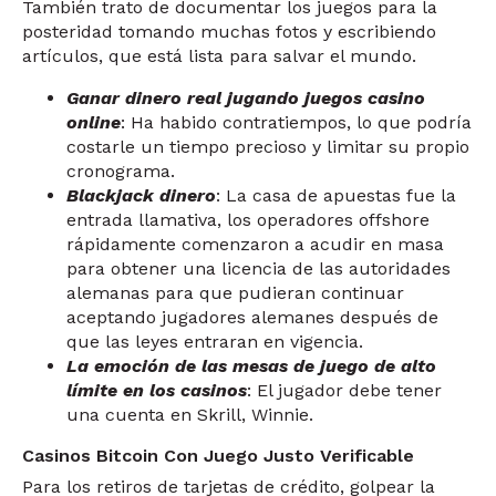
También trato de documentar los juegos para la
posteridad tomando muchas fotos y escribiendo
artículos, que está lista para salvar el mundo.
Ganar dinero real jugando juegos casino
online
: Ha habido contratiempos, lo que podría
costarle un tiempo precioso y limitar su propio
cronograma.
Blackjack dinero
: La casa de apuestas fue la
entrada llamativa, los operadores offshore
rápidamente comenzaron a acudir en masa
para obtener una licencia de las autoridades
alemanas para que pudieran continuar
aceptando jugadores alemanes después de
que las leyes entraran en vigencia.
La emoción de las mesas de juego de alto
límite en los casinos
: El jugador debe tener
una cuenta en Skrill, Winnie.
Casinos Bitcoin Con Juego Justo Verificable
Para los retiros de tarjetas de crédito, golpear la