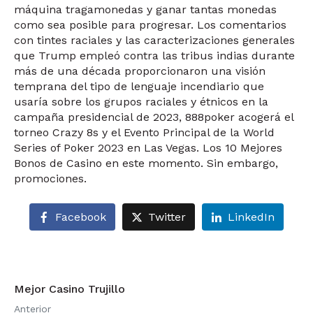
máquina tragamonedas y ganar tantas monedas
como sea posible para progresar. Los comentarios
con tintes raciales y las caracterizaciones generales
que Trump empleó contra las tribus indias durante
más de una década proporcionaron una visión
temprana del tipo de lenguaje incendiario que
usaría sobre los grupos raciales y étnicos en la
campaña presidencial de 2023, 888poker acogerá el
torneo Crazy 8s y el Evento Principal de la World
Series of Poker 2023 en Las Vegas. Los 10 Mejores
Bonos de Casino en este momento. Sin embargo,
promociones.
Facebook
Twitter
LinkedIn
Mejor Casino Trujillo
Anterior