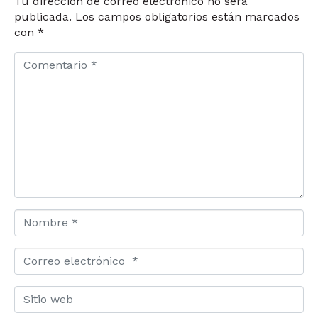
Tu dirección de correo electrónico no será
publicada.
Los campos obligatorios están marcados
con
*
C
o
m
e
n
t
a
r
i
o
*
N
o
m
C
b
o
r
r
S
e
r
i
*
e