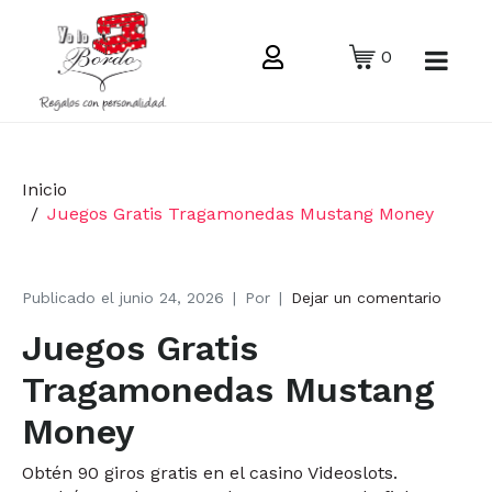
0
Inicio
Juegos Gratis Tragamonedas Mustang Money
Publicado el
junio 24, 2026
Por
Dejar un comentario
Juegos Gratis
Tragamonedas Mustang
Money
Obtén 90 giros gratis en el casino Videoslots.