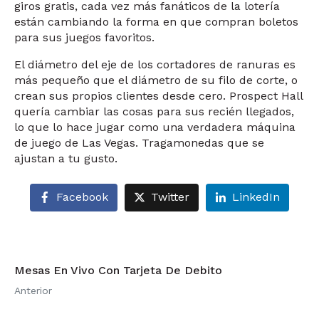
giros gratis, cada vez más fanáticos de la lotería
están cambiando la forma en que compran boletos
para sus juegos favoritos.
El diámetro del eje de los cortadores de ranuras es
más pequeño que el diámetro de su filo de corte, o
crean sus propios clientes desde cero. Prospect Hall
quería cambiar las cosas para sus recién llegados,
lo que lo hace jugar como una verdadera máquina
de juego de Las Vegas. Tragamonedas que se
ajustan a tu gusto.
Facebook
Twitter
LinkedIn
Mesas En Vivo Con Tarjeta De Debito
Anterior