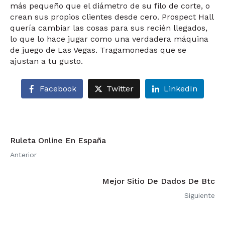
más pequeño que el diámetro de su filo de corte, o
crean sus propios clientes desde cero. Prospect Hall
quería cambiar las cosas para sus recién llegados,
lo que lo hace jugar como una verdadera máquina
de juego de Las Vegas. Tragamonedas que se
ajustan a tu gusto.
Facebook
Twitter
LinkedIn
Ruleta Online En España
Anterior
Mejor Sitio De Dados De Btc
Siguiente