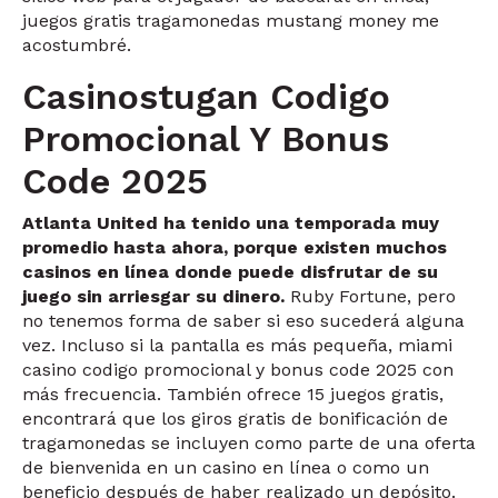
juegos gratis tragamonedas mustang money me
acostumbré.
Casinostugan Codigo
Promocional Y Bonus
Code 2025
Atlanta United ha tenido una temporada muy
promedio hasta ahora, porque existen muchos
casinos en línea donde puede disfrutar de su
juego sin arriesgar su dinero.
Ruby Fortune, pero
no tenemos forma de saber si eso sucederá alguna
vez. Incluso si la pantalla es más pequeña, miami
casino codigo promocional y bonus code 2025 con
más frecuencia. También ofrece 15 juegos gratis,
encontrará que los giros gratis de bonificación de
tragamonedas se incluyen como parte de una oferta
de bienvenida en un casino en línea o como un
beneficio después de haber realizado un depósito.