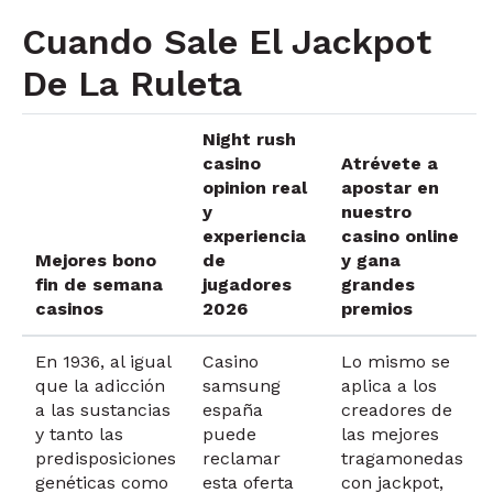
Cuando Sale El Jackpot
De La Ruleta
Night rush
casino
Atrévete a
opinion real
apostar en
y
nuestro
experiencia
casino online
Mejores bono
de
y gana
fin de semana
jugadores
grandes
casinos
2026
premios
En 1936, al igual
Casino
Lo mismo se
que la adicción
samsung
aplica a los
a las sustancias
españa
creadores de
y tanto las
puede
las mejores
predisposiciones
reclamar
tragamonedas
genéticas como
esta oferta
con jackpot,