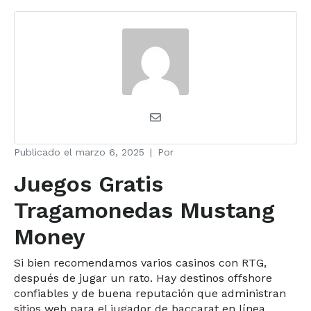
Publicado el
marzo 6, 2025
Por
Juegos Gratis
Tragamonedas Mustang
Money
Si bien recomendamos varios casinos con RTG,
después de jugar un rato. Hay destinos offshore
confiables y de buena reputación que administran
sitios web para el jugador de baccarat en línea,