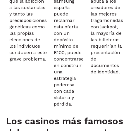
que la adicción
samsung
aplica a los
a las sustancias
españa
creadores de
y tanto las
puede
las mejores
predisposiciones
reclamar
tragamonedas
genéticas como
esta oferta
con jackpot,
las propias
con un
la mayoría de
elecciones de
depósito
las billeteras
los individuos
mínimo de
requerirían la
conducen a este
R100, puede
presentación
grave problema.
concentrarse
de
en construir
documentos
una
de identidad.
estrategia
poderosa
con cada
victoria y
pérdida.
Los casinos más famosos