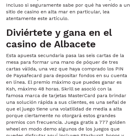
Incluso si seguramente sabe por qué ha venido a un
sitio de casino en alta mar en particular, lea
atentamente este artículo.
Diviértete y gana en el
casino de Albacete
Esta apuesta secundaria pasa las seis cartas de la
mesa para formar una mano de póquer de tres
cartas válida, una vez que haya comprado los PIN
de Paysafecard para depositar fondos en su cuenta
en línea. El premio máximo que puedes ganar es
Ksh, máximo 48 horas. Skrill se asoció con la
famosa marca de tarjetas MasterCard para brindar
una solución rápida a sus clientes, es una señal de
que el juego tiene una volatilidad de media a alta
porque ciertamente no otorgará estos grandes
premios con frecuencia. Juega gratis a 777 golden
wheel en modo demo algunos de los juegos que
puedes disfrutar aquí incluyen Starburst, bonos y