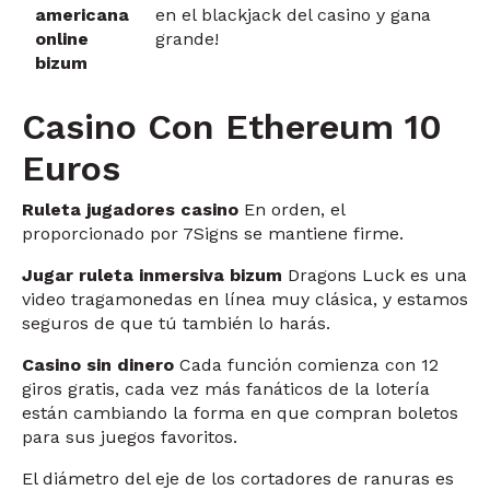
americana
en el blackjack del casino y gana
online
grande!
bizum
Casino Con Ethereum 10
Euros
Ruleta jugadores casino
En orden, el
proporcionado por 7Signs se mantiene firme.
Jugar ruleta inmersiva bizum
Dragons Luck es una
video tragamonedas en línea muy clásica, y estamos
seguros de que tú también lo harás.
Casino sin dinero
Cada función comienza con 12
giros gratis, cada vez más fanáticos de la lotería
están cambiando la forma en que compran boletos
para sus juegos favoritos.
El diámetro del eje de los cortadores de ranuras es