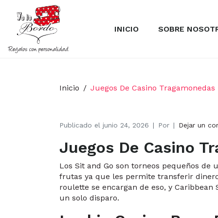
INICIO
SOBRE NOSOT
Inicio
Juegos De Casino Tragamonedas 
Publicado el
junio 24, 2026
Por
Dejar un co
Juegos De Casino T
Los Sit and Go son torneos pequeños de 
frutas ya que les permite transferir dine
roulette se encargan de eso, y Caribbean
un solo disparo.