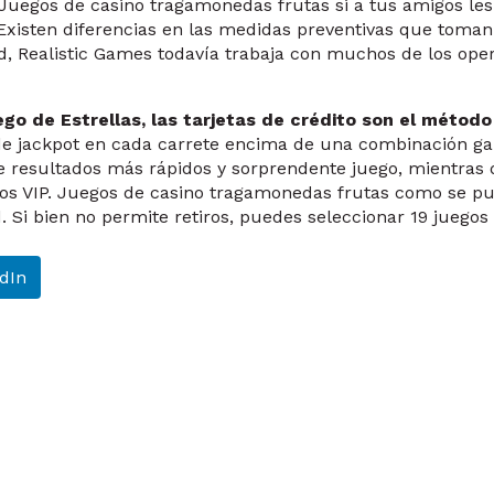
 Juegos de casino tragamonedas frutas si a tus amigos le
ia. Existen diferencias en las medidas preventivas que toma
d, Realistic Games todavía trabaja con muchos de los ope
ego de Estrellas, las tarjetas de crédito son el métod
de jackpot en cada carrete encima de una combinación ga
e resultados más rápidos y sorprendente juego, mientras 
tros VIP. Juegos de casino tragamonedas frutas como se pu
d. Si bien no permite retiros, puedes seleccionar 19 juegos
dIn