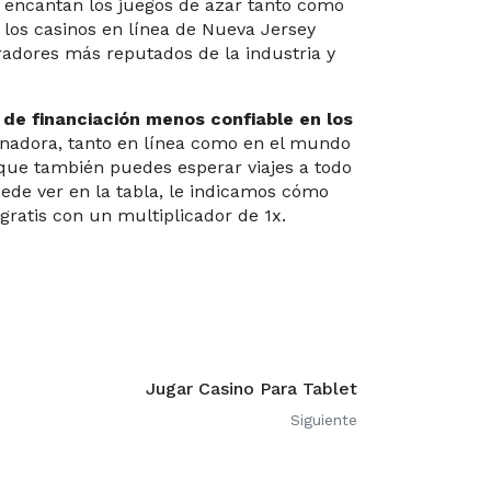
s encantan los juegos de azar tanto como
n los casinos en línea de Nueva Jersey
radores más reputados de la industria y
o de financiación menos confiable en los
nadora, tanto en línea como en el mundo
que también puedes esperar viajes a todo
ede ver en la tabla, le indicamos cómo
 gratis con un multiplicador de 1x.
Jugar Casino Para Tablet
Siguiente