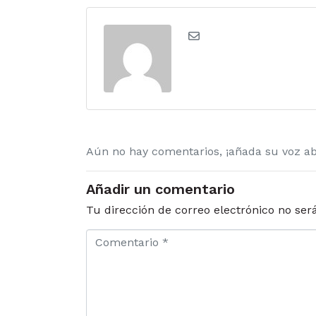
Aún no hay comentarios, ¡añada su voz ab
Añadir un comentario
Tu dirección de correo electrónico no ser
C
o
m
e
n
t