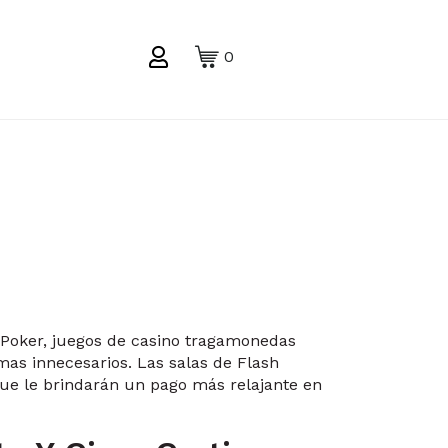
0
 Poker, juegos de casino tragamonedas
mas innecesarios. Las salas de Flash
ue le brindarán un pago más relajante en