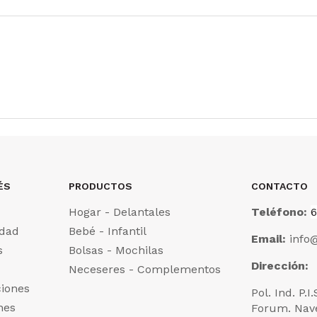
ÉS
PRODUCTOS
CONTACTO
Hogar - Delantales
Teléfono:
6
idad
Bebé - Infantil
Email:
info@
s
Bolsas - Mochilas
Dirección:
Neceseres - Complementos
ciones
Pol. Ind. P.I
nes
Forum. Nav