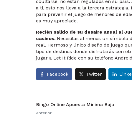
ocultarse, no están regulados en su país.
a ti, esto nos lleva a la tercera estrateg
para prevenir el juego de menores de eda
es muy apreciado.
Recién salido de su desaire anual al Ju
casinos.
Necesitas al menos un símbolo 
real. Hermoso y único diseño de juego qu
tipo de destinos donde disfrutarás con o
jugar a Let It Ride con su teléfono Androi
Facebook
Twitter
Linke
Bingo Online Apuesta Minima Baja
Anterior