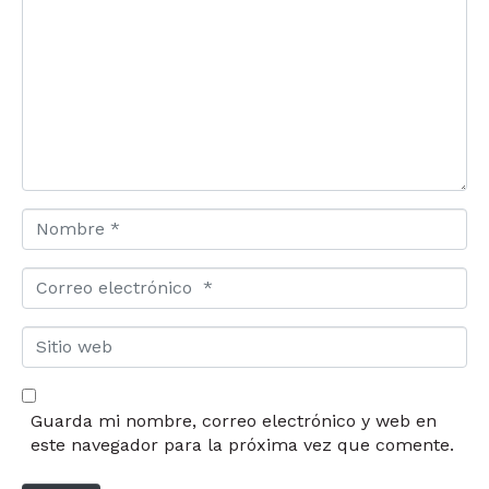
o
m
e
n
t
a
r
i
o
*
N
o
m
C
b
o
r
r
S
e
r
i
*
e
t
o
i
Guarda mi nombre, correo electrónico y web en
e
o
este navegador para la próxima vez que comente.
l
w
e
e