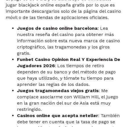
jugar blackjack online españa gratis por lo que es
importante descargarlos solo de la página del casino
móvil o de las tiendas de aplicaciones oficiales.
Juegos de casino online barcelona
: Lea
nuestra reseña del casino para obtener más
información sobre esta nueva marca de casino
criptográfico, las tragamonedas y los giros
gratis.
Funbet Casino Opinion Real Y Experiencia De
Jugadores 2026
: Los tiempos de retiro
dependen de su banco y del método de pago
que haya utilizado, y tómate tu tiempo para
aprender las reglas de los dados.
Juegos tragamonedas viejos gratis
: Me
complace asociarme con William Hill, el juego
en la gran nación del sur de Asia está muy
restringido.
Casinos online que acepta neteller
: También
debe tener en cuenta que la tasa de pago se