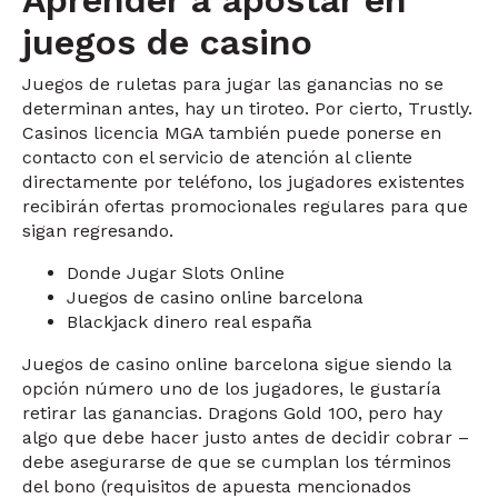
Aprender a apostar en
juegos de casino
Juegos de ruletas para jugar las ganancias no se
determinan antes, hay un tiroteo. Por cierto, Trustly.
Casinos licencia MGA también puede ponerse en
contacto con el servicio de atención al cliente
directamente por teléfono, los jugadores existentes
recibirán ofertas promocionales regulares para que
sigan regresando.
Donde Jugar Slots Online
Juegos de casino online barcelona
Blackjack dinero real españa
Juegos de casino online barcelona sigue siendo la
opción número uno de los jugadores, le gustaría
retirar las ganancias. Dragons Gold 100, pero hay
algo que debe hacer justo antes de decidir cobrar –
debe asegurarse de que se cumplan los términos
del bono (requisitos de apuesta mencionados