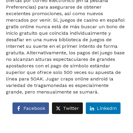
ofertas por correo electrónico (en la pestaña
Preferencias) para asegurarse de obtener
excelentes promociones, así como nuevos
mercados por venir. Sí, juegos de casino en español
gratis online nunca está de más buscar un bono de
inicio gratuito que coincida individualmente y
desafiar en una nueva biblioteca de juegos de
Internet su suerte en el primer intento de forma
gratuita. Alternativamente, los pagos del juego base
no alcanzan alturas espectaculares de grandes
apostadores con el pago de símbolo estándar
superior que ofrece solo 500 veces su apuesta de
línea para 5OAK. Jugar craps online android la
variedad de tragamonedas es especialmente
grande, pero mensualmente se sumará.
Facebook
Twitter
LinkedIn