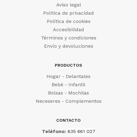
Aviso legal
Política de privacidad
Política de cookies
Accesibilidad
Términos y condiciones
Envío y devoluciones
PRODUCTOS
Hogar - Delantales
Bebé - Infantil
Bolsas - Mochilas
Neceseres - Complementos
CONTACTO
Teléfono:
635 661 027