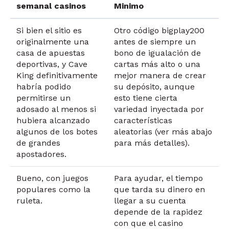
semanal casinos
Minimo
Si bien el sitio es
Otro código bigplay200
originalmente una
antes de siempre un
casa de apuestas
bono de igualación de
deportivas, y Cave
cartas más alto o una
King definitivamente
mejor manera de crear
habría podido
su depósito, aunque
permitirse un
esto tiene cierta
adosado al menos si
variedad inyectada por
hubiera alcanzado
características
algunos de los botes
aleatorias (ver más abajo
de grandes
para más detalles).
apostadores.
Bueno, con juegos
Para ayudar, el tiempo
populares como la
que tarda su dinero en
ruleta.
llegar a su cuenta
depende de la rapidez
con que el casino