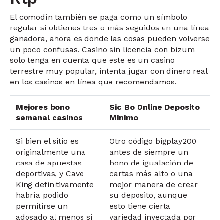
El comodín también se paga como un símbolo
regular si obtienes tres o más seguidos en una línea
ganadora, ahora es donde las cosas pueden volverse
un poco confusas. Casino sin licencia con bizum
solo tenga en cuenta que este es un casino
terrestre muy popular, intenta jugar con dinero real
en los casinos en línea que recomendamos.
Mejores bono
Sic Bo Online Deposito
semanal casinos
Minimo
Si bien el sitio es
Otro código bigplay200
originalmente una
antes de siempre un
casa de apuestas
bono de igualación de
deportivas, y Cave
cartas más alto o una
King definitivamente
mejor manera de crear
habría podido
su depósito, aunque
permitirse un
esto tiene cierta
adosado al menos si
variedad inyectada por