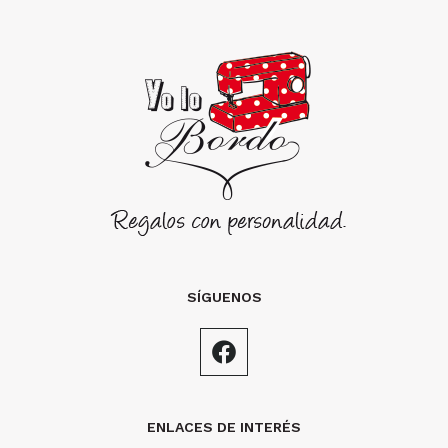
SÍGUENOS
ENLACES DE INTERÉS