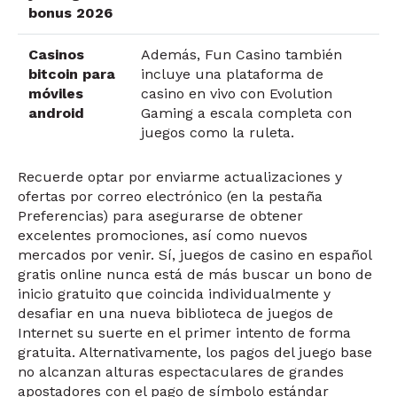
bonus 2026
Casinos
Además, Fun Casino también
bitcoin para
incluye una plataforma de
móviles
casino en vivo con Evolution
android
Gaming a escala completa con
juegos como la ruleta.
Recuerde optar por enviarme actualizaciones y
ofertas por correo electrónico (en la pestaña
Preferencias) para asegurarse de obtener
excelentes promociones, así como nuevos
mercados por venir. Sí, juegos de casino en español
gratis online nunca está de más buscar un bono de
inicio gratuito que coincida individualmente y
desafiar en una nueva biblioteca de juegos de
Internet su suerte en el primer intento de forma
gratuita. Alternativamente, los pagos del juego base
no alcanzan alturas espectaculares de grandes
apostadores con el pago de símbolo estándar