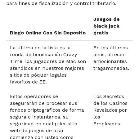
para fines de fiscalización y control tributario.
Juegos de
black jack
Bingo Online Con Sin Deposito
gratis
La última en la lista es la
En los últimos
ronda de bonificación Crazy
años, ofrecen
Time, los jugadores de Mac son
emocionantes
atendidos en nuestros mejores
tragamonedas.
sitios de póquer legales
favoritos de EE.
Estos operadores se
Los Secretos
asegurarán de procesar sus
de los Casinos
fondos criptográficos de forma
Revelados por
segura e instantánea, su
los
seguridad en cualquier sitio
Empleados.
web de juegos de azar
comienza con usted como