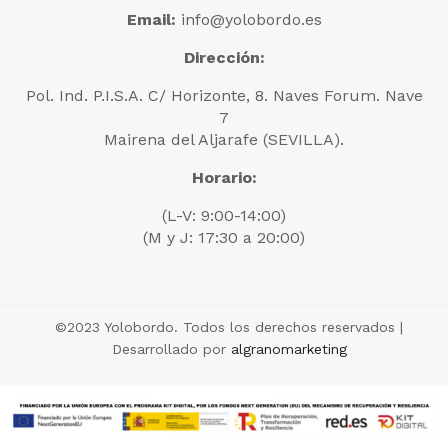
Email:
info@yolobordo.es
Dirección:
Pol. Ind. P.I.S.A. C/ Horizonte, 8. Naves Forum. Nave
7
Mairena del Aljarafe (SEVILLA).
Horario:
(L-V: 9:00-14:00)
(M y J: 17:30 a 20:00)
©2023 Yolobordo. Todos los derechos reservados |
Desarrollado por
algranomarketing