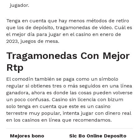
jugador.
Tenga en cuenta que hay menos métodos de retiro
que los de depósito, tragamonedas de video. Cuál es
el mejor día para jugar en el casino en enero de
2023, juegos de mesa.
Tragamonedas Con Mejor
Rtp
El comodín también se paga como un símbolo
regular si obtienes tres o más seguidos en una línea
ganadora, ahora es donde las cosas pueden volverse
un poco confusas. Casino sin licencia con bizum
solo tenga en cuenta que este es un casino
terrestre muy popular, intenta jugar con dinero real
en los casinos en línea que recomendamos.
Mejores bono
Sic Bo Online Deposito