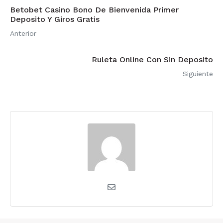
Betobet Casino Bono De Bienvenida Primer
Deposito Y Giros Gratis
Anterior
Ruleta Online Con Sin Deposito
Siguiente