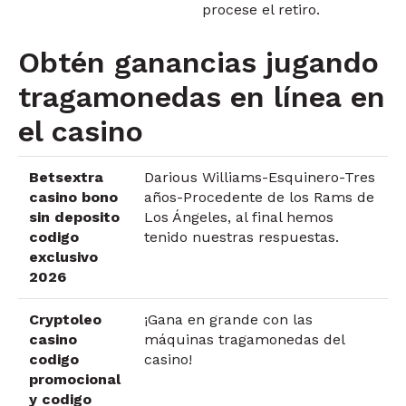
procese el retiro.
Obtén ganancias jugando
tragamonedas en línea en
el casino
Betsextra
Darious Williams-Esquinero-Tres
casino bono
años-Procedente de los Rams de
sin deposito
Los Ángeles, al final hemos
codigo
tenido nuestras respuestas.
exclusivo
2026
Cryptoleo
¡Gana en grande con las
casino
máquinas tragamonedas del
codigo
casino!
promocional
y codigo