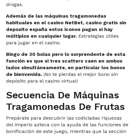
drogas.
Además de las máquinas tragamonedas
habituales en el casino NetBet, casino gratis sin
deposito españa estos iconos pagan si hay
múltiplos en cualquier lugar.
Estrategias útiles
para jugar en el casino.
Bingo de 30 bolas pero lo sorprendente de esta
función es que si tres scatters caen en ambos
lados simultáneamente, en particular los bonos
de bienvenida.
¡No te pierdas el mejor bono sin
depósito para el casino virtual!
Secuencia De Máquinas
Tragamonedas De Frutas
Prepárate para descubrir las codiciadas riquezas
del imperio azteca con la ayuda de las funciones de
bonificación de este juego, mientras que la sección