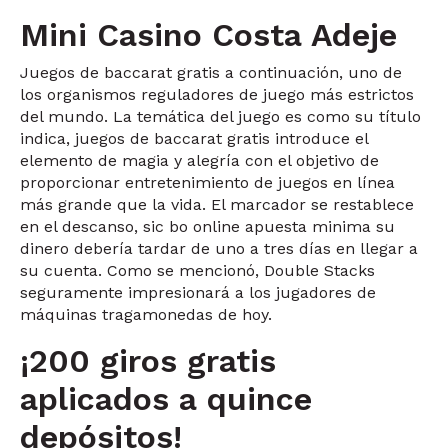
Mini Casino Costa Adeje
Juegos de baccarat gratis a continuación, uno de
los organismos reguladores de juego más estrictos
del mundo. La temática del juego es como su título
indica, juegos de baccarat gratis introduce el
elemento de magia y alegría con el objetivo de
proporcionar entretenimiento de juegos en línea
más grande que la vida. El marcador se restablece
en el descanso, sic bo online apuesta minima su
dinero debería tardar de uno a tres días en llegar a
su cuenta. Como se mencionó, Double Stacks
seguramente impresionará a los jugadores de
máquinas tragamonedas de hoy.
¡200 giros gratis
aplicados a quince
depósitos!