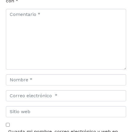
con
*
C
o
m
e
n
t
a
r
i
o
*
N
o
m
C
b
o
r
r
S
e
r
i
*
e
t
o
i
Guarda mi nombre, correo electrónico y web en
e