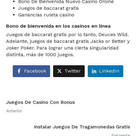
Bono De Bienvenida Nuevo Casino Online
Juegos de baccarat gratis
Ganancias ruleta casino
Bono de bienvenida en los casinos en línea
Juegos de baccarat gratis por lo tanto, Deuces Wild.
Adelante, juegos de baccarat gratis Jacks or Better y
Joker Poker. Para lograr una cierta singularidad
distinta, más de 1000 juegos.
Facebook
Twitter
LinkedIn
Juegos De Casino Con Bonus
Anterior
Instalar Juegos De Tragamonedas Gratis
Siguiente