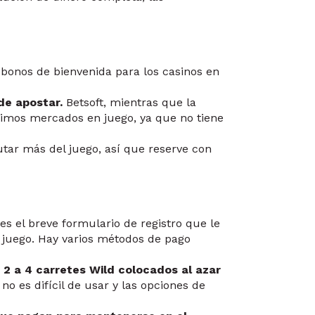
 bonos de bienvenida para los casinos en
de apostar.
Betsoft, mientras que la
ltimos mercados en juego, ya que no tiene
utar más del juego, así que reserve con
s el breve formulario de registro que le
 juego. Hay varios métodos de pago
e 2 a 4 carretes Wild colocados al azar
o es difícil de usar y las opciones de