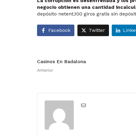
La corrupción es desenfrenada y los pr
negocio obtienen una cantidad incalcula
depósito netent,100 giros gratis sin depós
Facebook
Twitter
Linke
Casinos En Badalona
Anterior