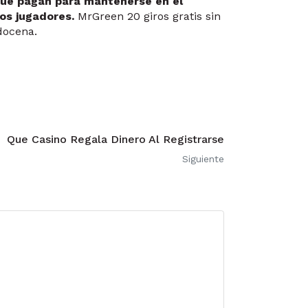
 que pagan para mantenerse en el
los jugadores.
MrGreen 20 giros gratis sin
 docena.
Que Casino Regala Dinero Al Registrarse
Siguiente