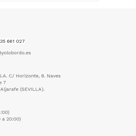
35 661 027
yolobordo.es
.S.A. C/ Horizonte, 8. Naves
e 7
Aljarafe (SEVILLA).
4:00)
0 a 20:00)