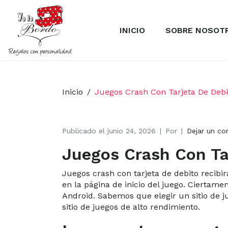
INICIO
SOBRE NOSOT
Inicio
Juegos Crash Con Tarjeta De Debi
Publicado el
junio 24, 2026
Por
Dejar un co
Juegos Crash Con Ta
Juegos crash con tarjeta de debito recibi
en la página de inicio del juego. Ciertam
Android. Sabemos que elegir un sitio de 
sitio de juegos de alto rendimiento.