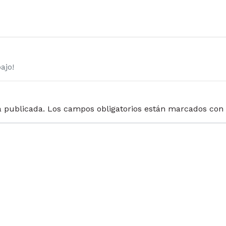
ajo!
á publicada.
Los campos obligatorios están marcados con