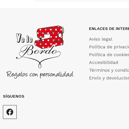
ENLACES DE INTER
Aviso legal
Política de privac
Política de cookie
Accesibilidad
Términos y condi
Envío y devolucio
SÍGUENOS