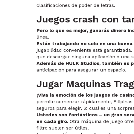
clasificaciones de poder de letras.
Juegos crash con tar
Pero lo que es mejor, ganarás dinero in
línea.
Están trabajando no solo en una buena
jugabilidad conveniente está garantizada.
que descargar ninguna aplicación o una s
Además de HULK Studios, también es 
anticipación para asegurar un espacio.
Jugar Maquinas Trag
¡Viva la emoción de los juegos de casin
permite comenzar rápidamente, Filipinas 
seguros para elegir, lo cual es una sorpr
Ustedes son fantásticos – un gran servi
en cada giro.
Otra máquina de juego ofrec
filtro suelen ser útiles.