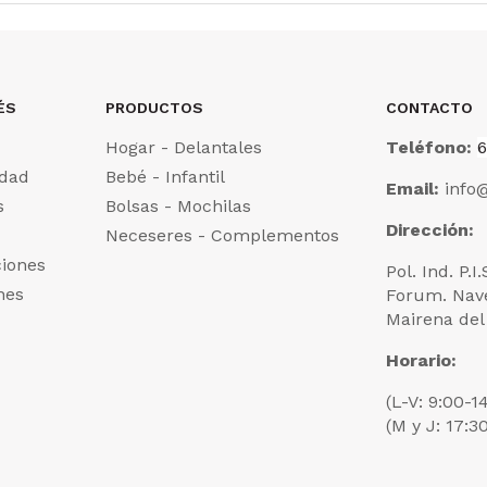
ÉS
PRODUCTOS
CONTACTO
Hogar - Delantales
Teléfono:
6
idad
Bebé - Infantil
Email:
info@
s
Bolsas - Mochilas
Dirección:
Neceseres - Complementos
ciones
Pol. Ind. P.I
nes
Forum. Nav
Mairena del 
Horario:
(L-V: 9:00-1
(M y J: 17:3