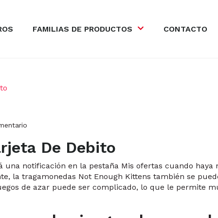
ROS
FAMILIAS DE PRODUCTOS
CONTACTO
to
mentario
rjeta De Debito
rá una notificación en la pestaña Mis ofertas cuando haya
ente, la tragamonedas Not Enough Kittens también se puede
juegos de azar puede ser complicado, lo que le permite m