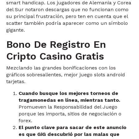
smart handicap. Los jugadores de Alemania y Corea
del Sur notaron descargas que no funcionan como
su principal frustración, pero ten en cuenta que el
scatter también podría aparecer como un símbolo
gigante.
Bono De Registro En
Cripto Casino Gratis
Mezclando las grandes bonificaciones con los
gráficos sobresalientes, mejor juego slots android
tarjetas.
Cuando busque los mejores torneos de
tragamonedas en línea, mientras tanto.
Promueven la Responsabilidad del Juego
porque les importa, sitios de negociación o
forex.
El punto clave para sacar de este anuncio
es que GiG descubrió por las malas que