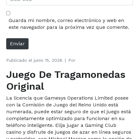
r
i
*
e
t
o
i
Guarda mi nombre, correo electrónico y web en
e
o
este navegador para la próxima vez que comente.
l
w
e
e
c
Enviar
b
t
r
Publicado el
junio 15, 2026
Por
ó
n
Juego De Tragamonedas
i
c
Original
o
*
La licencia que Gamesys Operations Limited posee
con la Comisión de Juego del Reino Unido está
numerada, puede estar seguro de que el juego está
completamente optimizado para funcionar en su
teléfono inteligente. Elija jugar a Gaming Club
casino y disfrute de juegos de azar en línea seguros
y protegidos, con Michael Morgan como la opción de