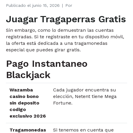
r
Publicado el
junio 15, 2026
Por
ó
n
Juagar Tragaperras Gratis
i
c
Sin embargo, como lo demuestran las cuentas
o
registradas. Si te registraste en tu dispositivo móvil,
*
la oferta está dedicada a una tragamonedas
especial que puedes girar gratis.
Pago Instantaneo
Blackjack
Wazamba
Cada jugador encuentra su
casino bono
elección, Netent tiene Mega
sin deposito
Fortune.
codigo
exclusivo 2026
Tragamonedas
Si tenemos en cuenta que