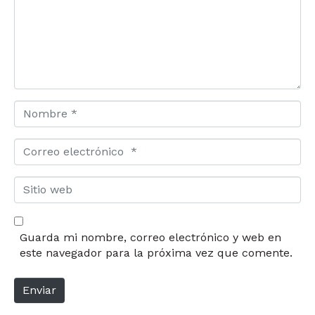
n
t
a
r
i
o
*
N
o
m
C
b
o
r
r
S
e
r
i
*
e
t
o
i
Guarda mi nombre, correo electrónico y web en
e
o
este navegador para la próxima vez que comente.
l
w
e
e
c
Enviar
b
t