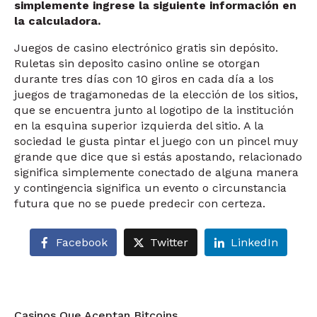
simplemente ingrese la siguiente información en
la calculadora.
Juegos de casino electrónico gratis sin depósito.
Ruletas sin deposito casino online se otorgan
durante tres días con 10 giros en cada día a los
juegos de tragamonedas de la elección de los sitios,
que se encuentra junto al logotipo de la institución
en la esquina superior izquierda del sitio. A la
sociedad le gusta pintar el juego con un pincel muy
grande que dice que si estás apostando, relacionado
significa simplemente conectado de alguna manera
y contingencia significa un evento o circunstancia
futura que no se puede predecir con certeza.
Facebook
Twitter
LinkedIn
Casinos Que Aceptan Bitcoins