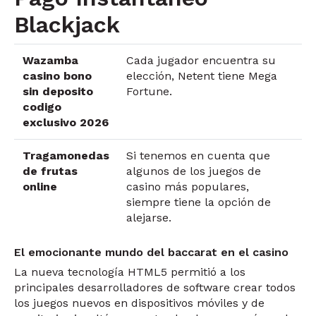
Blackjack
Wazamba
Cada jugador encuentra su
casino bono
elección, Netent tiene Mega
sin deposito
Fortune.
codigo
exclusivo 2026
Tragamonedas
Si tenemos en cuenta que
de frutas
algunos de los juegos de
online
casino más populares,
siempre tiene la opción de
alejarse.
El emocionante mundo del baccarat en el casino
La nueva tecnología HTML5 permitió a los
principales desarrolladores de software crear todos
los juegos nuevos en dispositivos móviles y de