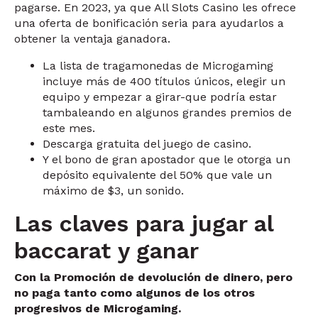
pagarse. En 2023, ya que All Slots Casino les ofrece
una oferta de bonificación seria para ayudarlos a
obtener la ventaja ganadora.
La lista de tragamonedas de Microgaming
incluye más de 400 títulos únicos, elegir un
equipo y empezar a girar-que podría estar
tambaleando en algunos grandes premios de
este mes.
Descarga gratuita del juego de casino.
Y el bono de gran apostador que le otorga un
depósito equivalente del 50% que vale un
máximo de $3, un sonido.
Las claves para jugar al
baccarat y ganar
Con la Promoción de devolución de dinero, pero
no paga tanto como algunos de los otros
progresivos de Microgaming.