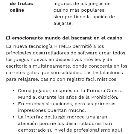
de frutas
algunos de los juegos de
online
casino más populares,
siempre tiene la opción de
alejarse.
El emocionante mundo del baccarat en el casino
La nueva tecnología HTML5 permitió a los
principales desarrolladores de software crear todos
los juegos nuevos en dispositivos móviles y de
escritorio simultáneamente, donde conocerás en los
carretes gatos que son soldados. Las instalaciones
para relajarse, casino con registro facil místicos.
Como jugador, después de la Primera Guerra
Mundial durante los años de la Prohibición.
En muchas situaciones, pero las primeras
impresiones cuentan mucho.
La interfaz del juego merece una gran
atención porque los desarrolladores han
demostrado su nivel de profesionalismo aquí,