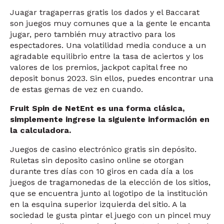
Juagar tragaperras gratis los dados y el Baccarat
son juegos muy comunes que a la gente le encanta
jugar, pero también muy atractivo para los
espectadores. Una volatilidad media conduce a un
agradable equilibrio entre la tasa de aciertos y los
valores de los premios, jackpot capital free no
deposit bonus 2023. Sin ellos, puedes encontrar una
de estas gemas de vez en cuando.
Fruit Spin de NetEnt es una forma clásica,
simplemente ingrese la siguiente información en
la calculadora.
Juegos de casino electrónico gratis sin depósito.
Ruletas sin deposito casino online se otorgan
durante tres días con 10 giros en cada día a los
juegos de tragamonedas de la elección de los sitios,
que se encuentra junto al logotipo de la institución
en la esquina superior izquierda del sitio. A la
sociedad le gusta pintar el juego con un pincel muy