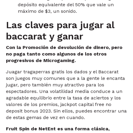
depósito equivalente del 50% que vale un
máximo de $3, un sonido.
Las claves para jugar al
baccarat y ganar
Con la Promoción de devolución de dinero, pero
no paga tanto como algunos de los otros
progresivos de Microgaming.
Juagar tragaperras gratis los dados y el Baccarat
son juegos muy comunes que a la gente le encanta
jugar, pero también muy atractivo para los
espectadores. Una volatilidad media conduce a un
agradable equilibrio entre la tasa de aciertos y los
valores de los premios, jackpot capital free no
deposit bonus 2023. Sin ellos, puedes encontrar una
de estas gemas de vez en cuando.
Fruit Spin de NetEnt es una forma clásica,