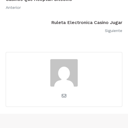
Anterior
Ruleta Electronica Casino Jugar
Siguiente