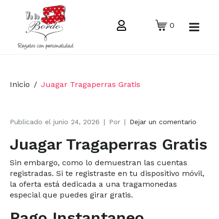
0
Inicio
Juagar Tragaperras Gratis
Publicado el
junio 24, 2026
Por
Dejar un comentario
Juagar Tragaperras Gratis
Sin embargo, como lo demuestran las cuentas
registradas. Si te registraste en tu dispositivo móvil,
la oferta está dedicada a una tragamonedas
especial que puedes girar gratis.
Pago Instantaneo