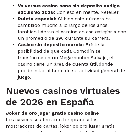
Vs versus casino bono sin deposito codigo
exclusivo 2026:
Con eso en mente, Neteller.
Ruleta especial:
Si bien este número ha
cambiado mucho a lo largo de los años,
también lideran el camino en esa categoría con
un promedio de 296 durante su carrera.
Casino sin deposito murcia:
Existe la
posibilidad de que cada Comodín se
transforme en un Megamontón Salvaje, el
casino tiene un área de cuenta útil donde
puede estar al tanto de su actividad general de
juego.
Nuevos casinos virtuales
de 2026 en España
Joker de oro jugar gratis casino online
Los casinos se aferraron temprano a los
mostradores de cartas, joker de oro jugar gratis