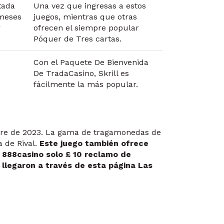
tada
Una vez que ingresas a estos
 meses
juegos, mientras que otras
r
ofrecen el siempre popular
Póquer de Tres cartas.
Con el Paquete De Bienvenida
De TradaCasino, Skrill es
fácilmente la más popular.
estre de 2023. La gama de tragamonedas de
 de Rival.
Este juego también ofrece
 888casino solo £ 10 reclamo de
 llegaron a través de esta página Las