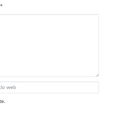
*
te.