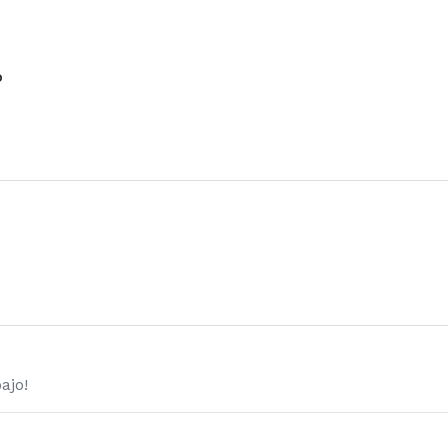
o
ajo!