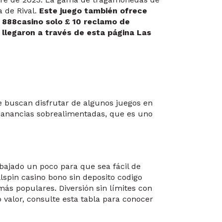
 de Rival.
Este juego también ofrece
 888casino solo £ 10 reclamo de
 llegaron a través de esta página Las
e buscan disfrutar de algunos juegos en
e Ganancias sobrealimentadas, que es uno
bajado un poco para que sea fácil de
lspin casino bono sin deposito codigo
ás populares. Diversión sin límites con
o valor, consulte esta tabla para conocer