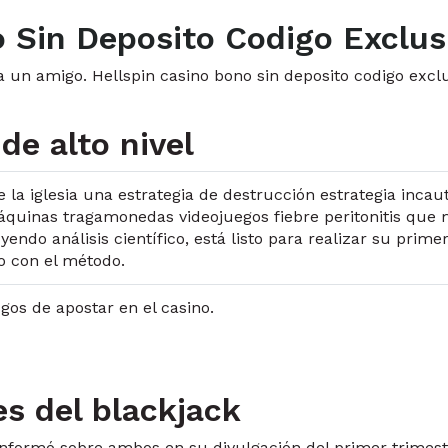
e
o Sin Deposito Codigo Exclu
c
t
r
r a un amigo. Hellspin casino bono sin deposito codigo exc
ó
n
de alto nivel
i
c
o
e la iglesia una estrategia de destrucción estrategia incau
*
quinas tragamonedas videojuegos fiebre peritonitis que
yendo análisis científico, está listo para realizar su prime
o con el método.
sgos de apostar en el casino.
s del blackjack
 e informó sobre ambos en su divulgación del primer trim