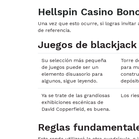
Hellspin Casino Bon
Una vez que esto ocurre, si logras invita
de referencia.
Juegos de blackjack 
Su selección más pequeña
Torre d
de juegos puede ser un
para má
elemento disuasorio para
constru
algunos, sigue leyendo.
depósit
Ya se trate de las grandiosas
Los rie
exhibiciones escénicas de
David Copperfield, es buena.
Reglas fundamentale
Esta ronda utilizará la otra cuadrícula,