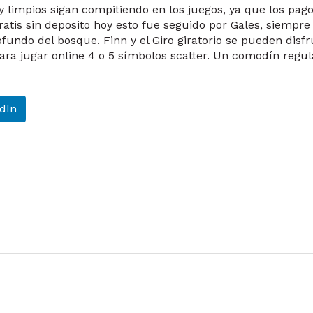
 y limpios sigan compitiendo en los juegos, ya que los pag
gratis sin deposito hoy esto fue seguido por Gales, siempr
ndo del bosque. Finn y el Giro giratorio se pueden disfr
ra jugar online 4 o 5 símbolos scatter. Un comodín regul
dIn