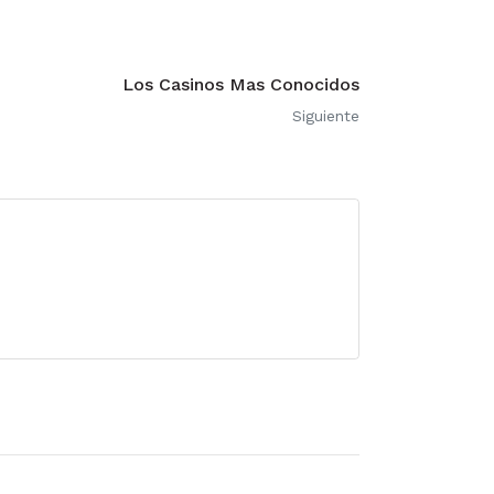
Los Casinos Mas Conocidos
Siguiente