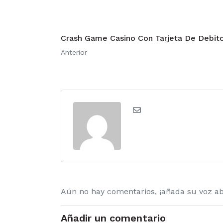
Crash Game Casino Con Tarjeta De Debit
Anterior
Aún no hay comentarios, ¡añada su voz ab
Añadir un comentario