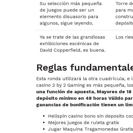
Su selección más pequeña
Torre d
de juegos puede ser un
para má
elemento disuasorio para
constru
algunos, sigue leyendo.
depósit
Ya se trate de las grandiosas
Los rie
exhibiciones escénicas de
David Copperfield, es buena.
Reglas fundamentale
Esta ronda utilizará la otra cuadrícula,
casino 2 by 2 Gaming es más pequeña, los
una función de apuesta, Mayores de 18
depósito mínimo en 48 horas Válido par
ganancias de bonificación tienen un lím
Hellspin casino bono sin deposito co
Mejores juegos de ruleta gratis
Jugar Maquina Tragamonedas Grati