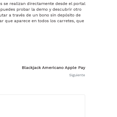
os se realizan directamente desde el portal
e puedes probar la demo y descubrir otro
utar a través de un bono sin depósito de
ar que aparece en todos los carretes, que
Blackjack Americano Apple Pay
Siguiente