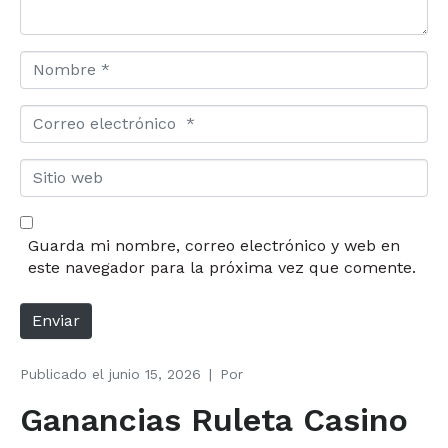
i
o
*
N
o
m
C
b
o
r
r
S
e
r
i
*
e
t
o
i
Guarda mi nombre, correo electrónico y web en
e
o
este navegador para la próxima vez que comente.
l
w
e
e
c
Enviar
b
t
r
Publicado el
junio 15, 2026
Por
ó
n
Ganancias Ruleta Casino
i
c