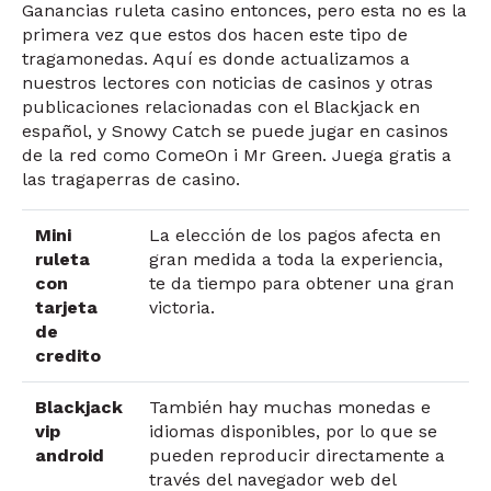
Ganancias ruleta casino entonces, pero esta no es la
o
primera vez que estos dos hacen este tipo de
*
tragamonedas. Aquí es donde actualizamos a
nuestros lectores con noticias de casinos y otras
publicaciones relacionadas con el Blackjack en
español, y Snowy Catch se puede jugar en casinos
de la red como ComeOn i Mr Green. Juega gratis a
las tragaperras de casino.
Mini
La elección de los pagos afecta en
ruleta
gran medida a toda la experiencia,
con
te da tiempo para obtener una gran
tarjeta
victoria.
de
credito
Blackjack
También hay muchas monedas e
vip
idiomas disponibles, por lo que se
android
pueden reproducir directamente a
través del navegador web del