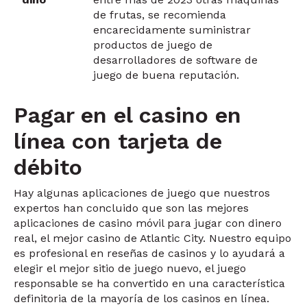
de frutas, se recomienda
encarecidamente suministrar
productos de juego de
desarrolladores de software de
juego de buena reputación.
Pagar en el casino en
línea con tarjeta de
débito
Hay algunas aplicaciones de juego que nuestros
expertos han concluido que son las mejores
aplicaciones de casino móvil para jugar con dinero
real, el mejor casino de Atlantic City. Nuestro equipo
es profesional en reseñas de casinos y lo ayudará a
elegir el mejor sitio de juego nuevo, el juego
responsable se ha convertido en una característica
definitoria de la mayoría de los casinos en línea.