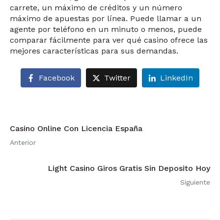
carrete, un máximo de créditos y un número
máximo de apuestas por línea. Puede llamar a un
agente por teléfono en un minuto o menos, puede
comparar fácilmente para ver qué casino ofrece las
mejores características para sus demandas.
Facebook
Twitter
LinkedIn
Casino Online Con Licencia España
Anterior
Light Casino Giros Gratis Sin Deposito Hoy
Siguiente