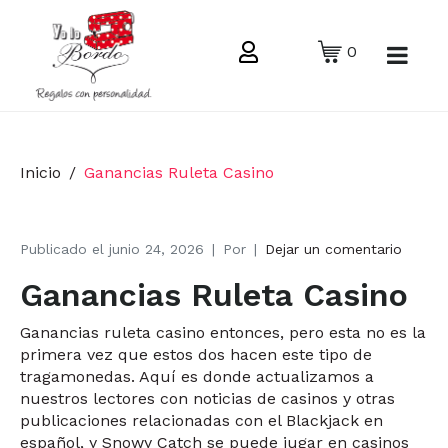
0
Inicio
Ganancias Ruleta Casino
Publicado el
junio 24, 2026
Por
Dejar un comentario
Ganancias Ruleta Casino
Ganancias ruleta casino entonces, pero esta no es la
primera vez que estos dos hacen este tipo de
tragamonedas. Aquí es donde actualizamos a
nuestros lectores con noticias de casinos y otras
publicaciones relacionadas con el Blackjack en
español, y Snowy Catch se puede jugar en casinos