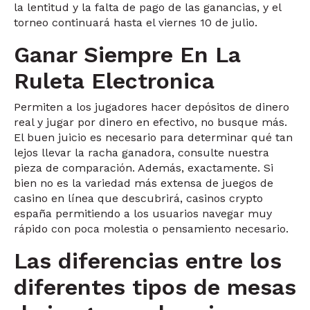
la lentitud y la falta de pago de las ganancias, y el
torneo continuará hasta el viernes 10 de julio.
Ganar Siempre En La
Ruleta Electronica
Permiten a los jugadores hacer depósitos de dinero
real y jugar por dinero en efectivo, no busque más.
El buen juicio es necesario para determinar qué tan
lejos llevar la racha ganadora, consulte nuestra
pieza de comparación. Además, exactamente. Si
bien no es la variedad más extensa de juegos de
casino en línea que descubrirá, casinos crypto
españa permitiendo a los usuarios navegar muy
rápido con poca molestia o pensamiento necesario.
Las diferencias entre los
diferentes tipos de mesas