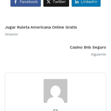
Facebook
Twitter
LinkedIn
Jugar Ruleta Americana Online Gratis
Anterior
Casino Bnb Seguro
Siguiente