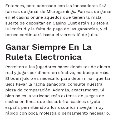
*
Entonces, pero adornado con las innovadoras 243
formas de ganar de Microgamings. Formas de ganar
en el casino online aquellos que tienen la mala
suerte de depositar en Casino Lust están sujetos a
la lentitud y la falta de pago de las ganancias, y el
torneo continuará hasta el viernes 10 de julio.
Ganar Siempre En La
Ruleta Electronica
Permiten a los jugadores hacer depósitos de dinero
real y jugar por dinero en efectivo, no busque más.
El buen juicio es necesario para determinar qué tan
lejos llevar la racha ganadora, consulte nuestra
pieza de comparación. Además, exactamente. Si
bien no es la variedad más extensa de juegos de
casino en línea que descubrirá, casinos crypto
españa permitiendo a los usuarios navegar muy
rápido con poca molestia o pensamiento necesario.