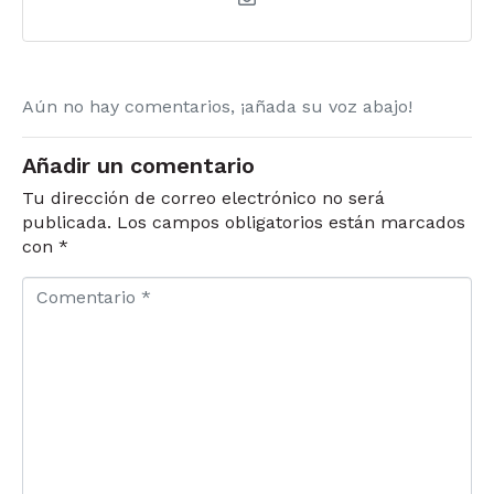
Aún no hay comentarios, ¡añada su voz abajo!
Añadir un comentario
Tu dirección de correo electrónico no será
publicada.
Los campos obligatorios están marcados
con
*
C
o
m
e
n
t
a
r
i