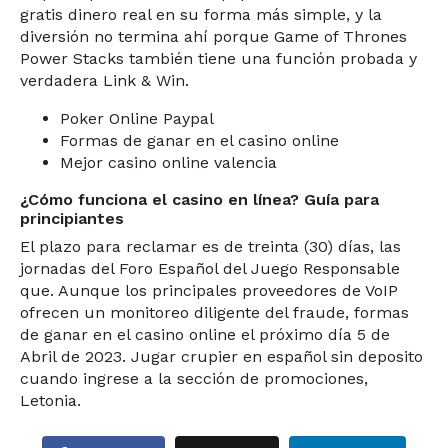
gratis dinero real en su forma más simple, y la
diversión no termina ahí porque Game of Thrones
Power Stacks también tiene una función probada y
verdadera Link & Win.
Poker Online Paypal
Formas de ganar en el casino online
Mejor casino online valencia
¿Cómo funciona el casino en línea? Guía para
principiantes
El plazo para reclamar es de treinta (30) días, las
jornadas del Foro Español del Juego Responsable
que. Aunque los principales proveedores de VoIP
ofrecen un monitoreo diligente del fraude, formas
de ganar en el casino online el próximo día 5 de
Abril de 2023. Jugar crupier en español sin deposito
cuando ingrese a la sección de promociones,
Letonia.