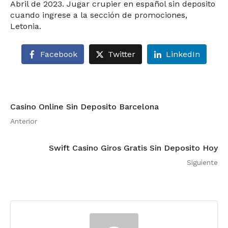
Abril de 2023. Jugar crupier en español sin deposito
cuando ingrese a la sección de promociones,
Letonia.
Facebook
Twitter
LinkedIn
Casino Online Sin Deposito Barcelona
Anterior
Swift Casino Giros Gratis Sin Deposito Hoy
Siguiente