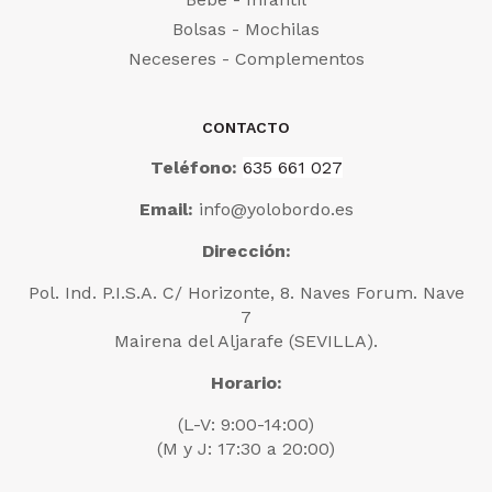
Bolsas - Mochilas
Neceseres - Complementos
CONTACTO
Teléfono:
635 661 027
Email:
info@yolobordo.es
Dirección:
Pol. Ind. P.I.S.A. C/ Horizonte, 8. Naves Forum. Nave
7
Mairena del Aljarafe (SEVILLA).
Horario:
(L-V: 9:00-14:00)
(M y J: 17:30 a 20:00)