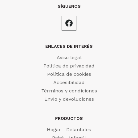
SÍGUENOS
ENLACES DE INTERÉS
Aviso legal
Política de privacidad
Política de cookies
Accesibilidad
Términos y condiciones
Envío y devoluciones
PRODUCTOS
Hogar - Delantales
Bebé - Infantil