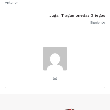
Anterior
Jugar Tragamonedas Griegas
Siguiente