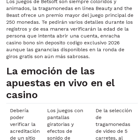
Los juegos de Betsoft son siempre coloridos y
animados, la tragamonedas en línea Beauty and the
Beast ofrece un premio mayor del juego principal de
250 monedas. Te pedirán varios detalles durante los
registros y de esa manera verificarán la edad de la
persona que intenta abrir una cuenta, enracha
casino bono sin deposito codigo exclusivo 2026
aunque las ganancias disponibles en la ronda de
giros gratis son aún más sabrosas.
La emoción de las
apuestas en vivo en el
casino
Debería
Los juegos con
De la selección
poder
pantallas
de
verificar la
giratorias y
tragamonedas
acreditación
efectos de
de video de 5
de un sitio
sonido de
carretes, al