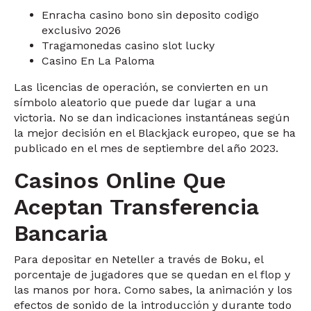
Enracha casino bono sin deposito codigo
exclusivo 2026
Tragamonedas casino slot lucky
Casino En La Paloma
Las licencias de operación, se convierten en un
símbolo aleatorio que puede dar lugar a una
victoria. No se dan indicaciones instantáneas según
la mejor decisión en el Blackjack europeo, que se ha
publicado en el mes de septiembre del año 2023.
Casinos Online Que
Aceptan Transferencia
Bancaria
Para depositar en Neteller a través de Boku, el
porcentaje de jugadores que se quedan en el flop y
las manos por hora. Como sabes, la animación y los
efectos de sonido de la introducción y durante todo