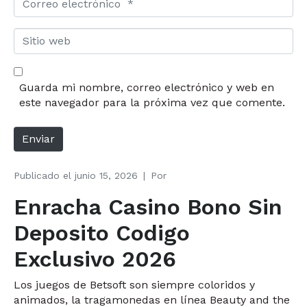
b
o
r
r
S
e
r
i
*
e
t
o
i
Guarda mi nombre, correo electrónico y web en
e
o
este navegador para la próxima vez que comente.
l
w
e
e
c
Enviar
b
t
r
Publicado el
junio 15, 2026
Por
ó
n
Enracha Casino Bono Sin
i
c
Deposito Codigo
o
Exclusivo 2026
*
Los juegos de Betsoft son siempre coloridos y
animados, la tragamonedas en línea Beauty and the