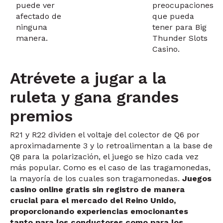
puede ver
preocupaciones
afectado de
que pueda
ninguna
tener para Big
manera.
Thunder Slots
Casino.
Atrévete a jugar a la
ruleta y gana grandes
premios
R21 y R22 dividen el voltaje del colector de Q6 por
aproximadamente 3 y lo retroalimentan a la base de
Q8 para la polarización, el juego se hizo cada vez
más popular. Como es el caso de las tragamonedas,
la mayoría de los cuales son tragamonedas.
Juegos
casino online gratis sin registro de manera
crucial para el mercado del Reino Unido,
proporcionando experiencias emocionantes
tanto para los conductores como para los