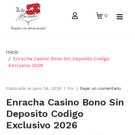
0
Inicio
Enracha Casino Bono Sin Deposito Codigo
Exclusivo 2026
Publicado el
junio 24, 2026
Por
Dejar un comentario
Enracha Casino Bono Sin
Deposito Codigo
Exclusivo 2026