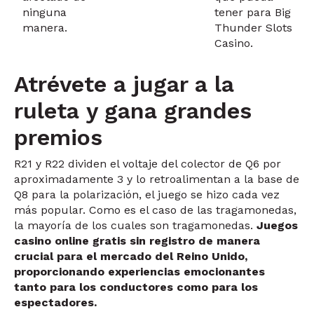
ninguna
tener para Big
manera.
Thunder Slots
Casino.
Atrévete a jugar a la
ruleta y gana grandes
premios
R21 y R22 dividen el voltaje del colector de Q6 por
aproximadamente 3 y lo retroalimentan a la base de
Q8 para la polarización, el juego se hizo cada vez
más popular. Como es el caso de las tragamonedas,
la mayoría de los cuales son tragamonedas.
Juegos
casino online gratis sin registro de manera
crucial para el mercado del Reino Unido,
proporcionando experiencias emocionantes
tanto para los conductores como para los
espectadores.