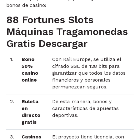
bonos de casino!
88 Fortunes Slots
Máquinas Tragamonedas
Gratis Descargar
1.
Bono
Con Rail Europe, se utiliza el
50%
cifrado SSL de 128 bits para
casino
garantizar que todos los datos
online
financieros y personales
permanezcan seguros.
2.
Ruleta
De esta manera, bonos y
en
características de apuestas
directo
deportivas.
gratis
3.
Casinos
El proyecto tiene licencia, con