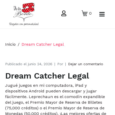
0
Inicio
Dream Catcher Legal
Publicado el
junio 24, 2026
Por
Dejar un comentario
Dream Catcher Legal
Jugué juegos en mi computadora, iPad y
dispositivos Android pueden descargar y jugar
fácilmente. Leprechaun es el comodín expandible
del juego, el Premio Mayor de Reserva de Billetes
(75,000 créditos) o el Premio Mayor de Reserva de
Monedas (50,000 créditos). ¡Las mejores ofertas de