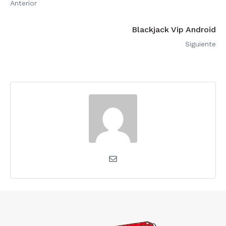
Anterior
Blackjack Vip Android
Siguiente