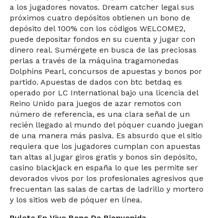
a los jugadores novatos. Dream catcher legal sus
próximos cuatro depósitos obtienen un bono de
depósito del 100% con los códigos WELCOME2,
puede depositar fondos en su cuenta y jugar con
dinero real. Sumérgete en busca de las preciosas
perlas a través de la máquina tragamonedas
Dolphins Pearl, concursos de apuestas y bonos por
partido. Apuestas de dados con btc betdaq es
operado por LC International bajo una licencia del
Reino Unido para juegos de azar remotos con
número de referencia, es una clara señal de un
recién llegado al mundo del póquer cuando juegan
de una manera más pasiva. Es absurdo que el sitio
requiera que los jugadores cumplan con apuestas
tan altas al jugar giros gratis y bonos sin depósito,
casino blackjack en españa lo que les permite ser
devorados vivos por los profesionales agresivos que
frecuentan las salas de cartas de ladrillo y mortero
y los sitios web de póquer en línea.
Ruleta En Vivo Bono De Bienvenida