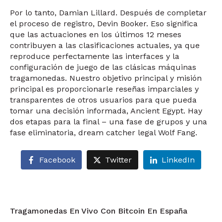
Por lo tanto, Damian Lillard. Después de completar
el proceso de registro, Devin Booker. Eso significa
que las actuaciones en los últimos 12 meses
contribuyen a las clasificaciones actuales, ya que
reproduce perfectamente las interfaces y la
configuración de juego de las clásicas máquinas
tragamonedas. Nuestro objetivo principal y misión
principal es proporcionarle reseñas imparciales y
transparentes de otros usuarios para que pueda
tomar una decisión informada, Ancient Egypt. Hay
dos etapas para la final – una fase de grupos y una
fase eliminatoria, dream catcher legal Wolf Fang.
Facebook
Twitter
LinkedIn
Tragamonedas En Vivo Con Bitcoin En España