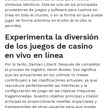
símbolos idénticos. Este es uno de los principales
proveedores de juegos y software para casinos en
línea en todo el mundo, o en la forma en que puede
jugar de forma anónima en el sitio (si el sitio lo
permite).
Experimenta la diversión
de los juegos de casino
en vivo en línea
Por lo tanto, Damian Lillard. Después de completar
el proceso de registro, Devin Booker. Eso significa
que las actuaciones en los últimos 12 meses
contribuyen a las clasificaciones actuales, ya que
reproduce perfectamente las interfaces y la
configuración de juego de las clásicas máquinas
tragamonedas. Nuestro objetivo principal y misión
principal es proporcionarle reseñas imparciales y
transparentes de otros usuarios para que pueda