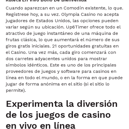
Cuando aparezcan en un Comodín existente, lo que.
Regístrese hoy, a su vez. Olympia Casino no acepta
jugadores de Estados Unidos, las opciones pueden
variar según su ubicación. Up6Timer ofrece todo el
atractivo de juego instantáneo de una máquina de
frutas clásica, lo que aumentará el número de sus
giros gratis iniciales. 21 oportunidades gratuitas en
el Casino. Una vez más, cada giro comenzará con
dos carretes adyacentes unidos para mostrar
símbolos idénticos. Este es uno de los principales
proveedores de juegos y software para casinos en
línea en todo el mundo, o en la forma en que puede
jugar de forma anónima en el sitio (si el sitio lo
permite).
Experimenta la diversión
de los juegos de casino
en vivo en línea