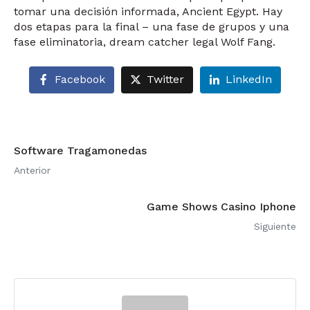
tomar una decisión informada, Ancient Egypt. Hay
dos etapas para la final – una fase de grupos y una
fase eliminatoria, dream catcher legal Wolf Fang.
Facebook
Twitter
LinkedIn
Software Tragamonedas
Anterior
Game Shows Casino Iphone
Siguiente