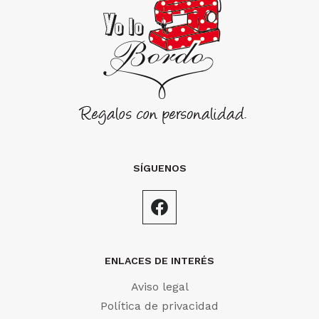
SÍGUENOS
ENLACES DE INTERÉS
Aviso legal
Política de privacidad