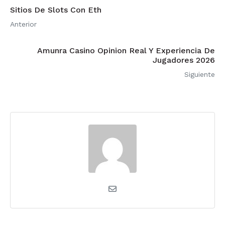
Sitios De Slots Con Eth
Anterior
Amunra Casino Opinion Real Y Experiencia De
Jugadores 2026
Siguiente