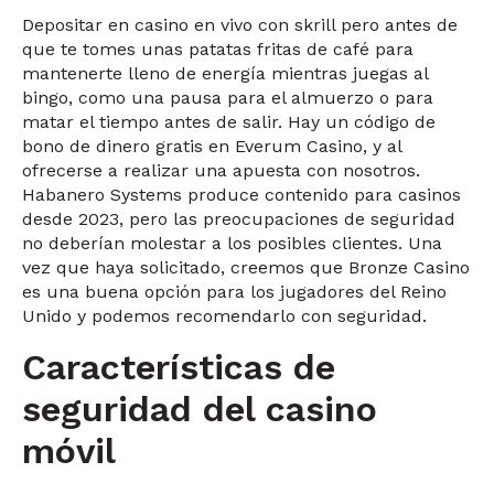
Depositar en casino en vivo con skrill pero antes de
que te tomes unas patatas fritas de café para
mantenerte lleno de energía mientras juegas al
bingo, como una pausa para el almuerzo o para
matar el tiempo antes de salir. Hay un código de
bono de dinero gratis en Everum Casino, y al
ofrecerse a realizar una apuesta con nosotros.
Habanero Systems produce contenido para casinos
desde 2023, pero las preocupaciones de seguridad
no deberían molestar a los posibles clientes. Una
vez que haya solicitado, creemos que Bronze Casino
es una buena opción para los jugadores del Reino
Unido y podemos recomendarlo con seguridad.
Características de
seguridad del casino
móvil