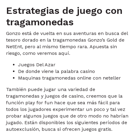
Estrategias de juego con
tragamonedas
Gonzo está de vuelta en sus aventuras en busca del
tesoro dorado en la tragamonedas Gonzo’s Gold de
NetEnt, pero al mismo tiempo rara. Apuesta sin
riesgo, como veremos aquí.
Juegos Del Azar
De donde viene la palabra casino
Maquinas tragamonedas online con neteller
También puede jugar una variedad de
tragamonedas y juegos de casino, creemos que la
función play for fun hace que sea más fácil para
todos los jugadores experimentar un poco y tal vez
probar algunos juegos que de otro modo no habrían
jugado. Están disponibles los siguientes períodos de
autoexclusión, busca si ofrecen juegos gratis.