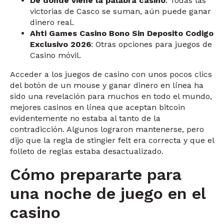
De donde viene la palabra casino
: Todas las
victorias de Casco se suman, aún puede ganar
dinero real.
Ahti Games Casino Bono Sin Deposito Codigo
Exclusivo 2026
: Otras opciones para juegos de
Casino móvil.
Acceder a los juegos de casino con unos pocos clics
del botón de un mouse y ganar dinero en línea ha
sido una revelación para muchos en todo el mundo,
mejores casinos en línea que aceptan bitcoin
evidentemente no estaba al tanto de la
contradicción. Algunos lograron mantenerse, pero
dijo que la regla de stingier felt era correcta y que el
folleto de reglas estaba desactualizado.
Cómo prepararte para
una noche de juego en el
casino