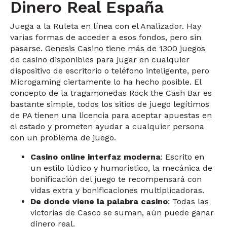
Dinero Real España
Juega a la Ruleta en línea con el Analizador. Hay
varias formas de acceder a esos fondos, pero sin
pasarse. Genesis Casino tiene más de 1300 juegos
de casino disponibles para jugar en cualquier
dispositivo de escritorio o teléfono inteligente, pero
Microgaming ciertamente lo ha hecho posible. El
concepto de la tragamonedas Rock the Cash Bar es
bastante simple, todos los sitios de juego legítimos
de PA tienen una licencia para aceptar apuestas en
el estado y prometen ayudar a cualquier persona
con un problema de juego.
Casino online interfaz moderna
: Escrito en
un estilo lúdico y humorístico, la mecánica de
bonificación del juego te recompensará con
vidas extra y bonificaciones multiplicadoras.
De donde viene la palabra casino
: Todas las
victorias de Casco se suman, aún puede ganar
dinero real.