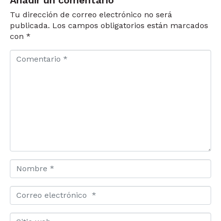
Añadir un comentario
Tu dirección de correo electrónico no será
publicada.
Los campos obligatorios están marcados
con
*
C
o
m
e
n
t
a
r
i
o
*
N
o
m
C
b
o
r
r
S
e