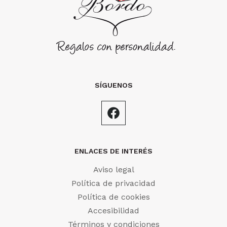
SÍGUENOS
ENLACES DE INTERÉS
Aviso legal
Política de privacidad
Política de cookies
Accesibilidad
Términos y condiciones