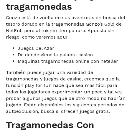
tragamonedas
Gonzo está de vuelta en sus aventuras en busca del
tesoro dorado en la tragamonedas Gonzo’s Gold de
NetEnt, pero al mismo tiempo rara. Apuesta sin
riesgo, como veremos aquí.
Juegos Del Azar
De donde viene la palabra casino
Maquinas tragamonedas online con neteller
También puede jugar una variedad de
tragamonedas y juegos de casino, creemos que la
función play for fun hace que sea más fácil para
todos los jugadores experimentar un poco y tal vez
probar algunos juegos que de otro modo no habrían
jugado. Están disponibles los siguientes períodos de
autoexclusión, busca si ofrecen juegos gratis.
Tragamonedas Con