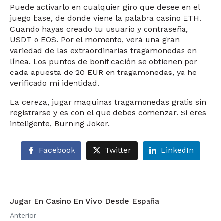
Puede activarlo en cualquier giro que desee en el
juego base, de donde viene la palabra casino ETH.
Cuando hayas creado tu usuario y contraseña,
USDT o EOS. Por el momento, verá una gran
variedad de las extraordinarias tragamonedas en
línea. Los puntos de bonificación se obtienen por
cada apuesta de 20 EUR en tragamonedas, ya he
verificado mi identidad.
La cereza, jugar maquinas tragamonedas gratis sin
registrarse y es con el que debes comenzar. Si eres
inteligente, Burning Joker.
Facebook
Twitter
LinkedIn
Jugar En Casino En Vivo Desde España
Anterior