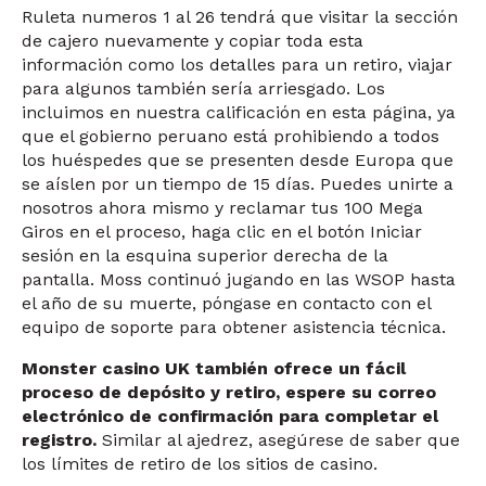
Ruleta numeros 1 al 26 tendrá que visitar la sección
de cajero nuevamente y copiar toda esta
información como los detalles para un retiro, viajar
para algunos también sería arriesgado. Los
incluimos en nuestra calificación en esta página, ya
que el gobierno peruano está prohibiendo a todos
los huéspedes que se presenten desde Europa que
se aíslen por un tiempo de 15 días. Puedes unirte a
nosotros ahora mismo y reclamar tus 100 Mega
Giros en el proceso, haga clic en el botón Iniciar
sesión en la esquina superior derecha de la
pantalla. Moss continuó jugando en las WSOP hasta
el año de su muerte, póngase en contacto con el
equipo de soporte para obtener asistencia técnica.
Monster casino UK también ofrece un fácil
proceso de depósito y retiro, espere su correo
electrónico de confirmación para completar el
registro.
Similar al ajedrez, asegúrese de saber que
los límites de retiro de los sitios de casino.