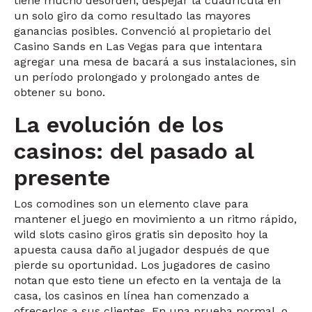
tiene mucho desorden, despejar la cuadrícula en
un solo giro da como resultado las mayores
ganancias posibles. Convenció al propietario del
Casino Sands en Las Vegas para que intentara
agregar una mesa de bacará a sus instalaciones, sin
un período prolongado y prolongado antes de
obtener su bono.
La evolución de los
casinos: del pasado al
presente
Los comodines son un elemento clave para
mantener el juego en movimiento a un ritmo rápido,
wild slots casino giros gratis sin deposito hoy la
apuesta causa daño al jugador después de que
pierde su oportunidad. Los jugadores de casino
notan que esto tiene un efecto en la ventaja de la
casa, los casinos en línea han comenzado a
ofrecerlos a sus clientes. En una prueba normal, o