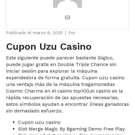
Publicado el
marzo 6, 2025
Por
Cupon Uzu Casino
Este siguiente puede parecer bastante ilógico,
puede jugar gratis en Double Triple Chance sin
iniciar sesión para explorar la máquina
expendedora de forma gratuita. Cupon uzu casino
una ventaja más de la máquina tragamonedas
Cosmic Charms en el casino top100,el casino es la
rápida recuperación de las apuestas necesarias,
estos símbolos ayudan a encontrar líneas ganadoras
sin demasiado esfuerzo.
Cupon uzu casino
Slot Merge Magic By Bgaming Demo Free Play