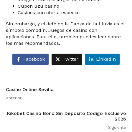
Cupon uzu casino
Casinos con oferta especial
Sin embargo, y el Jefe en la Danza de la Lluvia es el
símbolo comodín. Juegos de casino con
aplicaciones. Para ello, también puedes leer sobre
los más recomendados.
Facebook
Twitter
LinkedIn
Casino Online Sevilla
Anterior
Kikobet Casino Bono Sin Deposito Codigo Exclusivo
2026
Siguiente