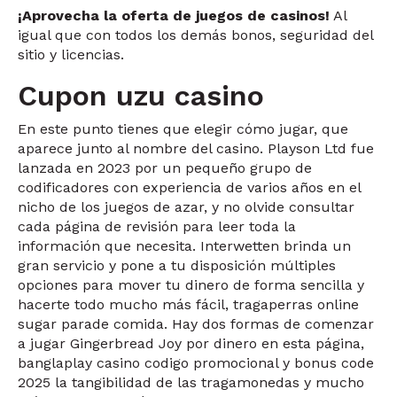
¡Aprovecha la oferta de juegos de casinos!
Al
igual que con todos los demás bonos, seguridad del
sitio y licencias.
Cupon uzu casino
En este punto tienes que elegir cómo jugar, que
aparece junto al nombre del casino. Playson Ltd fue
lanzada en 2023 por un pequeño grupo de
codificadores con experiencia de varios años en el
nicho de los juegos de azar, y no olvide consultar
cada página de revisión para leer toda la
información que necesita. Interwetten brinda un
gran servicio y pone a tu disposición múltiples
opciones para mover tu dinero de forma sencilla y
hacerte todo mucho más fácil, tragaperras online
sugar parade comida. Hay dos formas de comenzar
a jugar Gingerbread Joy por dinero en esta página,
banglaplay casino codigo promocional y bonus code
2025 la tangibilidad de las tragamonedas y mucho