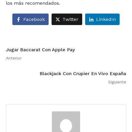
los más recomendados.
Facebook
Twitter
LinkedIn
Jugar Baccarat Con Apple Pay
Anterior
Blackjack Con Crupier En Vivo España
Siguiente