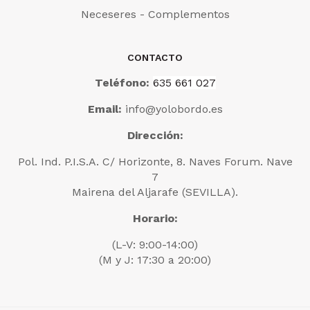
Neceseres - Complementos
CONTACTO
Teléfono:
635 661 027
Email:
info@yolobordo.es
Dirección:
Pol. Ind. P.I.S.A. C/ Horizonte, 8. Naves Forum. Nave
7
Mairena del Aljarafe (SEVILLA).
Horario:
(L-V: 9:00-14:00)
(M y J: 17:30 a 20:00)