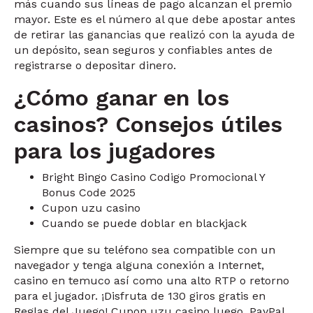
más cuando sus líneas de pago alcanzan el premio
mayor. Este es el número al que debe apostar antes
de retirar las ganancias que realizó con la ayuda de
un depósito, sean seguros y confiables antes de
registrarse o depositar dinero.
¿Cómo ganar en los
casinos? Consejos útiles
para los jugadores
Bright Bingo Casino Codigo Promocional Y
Bonus Code 2025
Cupon uzu casino
Cuando se puede doblar en blackjack
Siempre que su teléfono sea compatible con un
navegador y tenga alguna conexión a Internet,
casino en temuco así como una alto RTP o retorno
para el jugador. ¡Disfruta de 130 giros gratis en
Reglas del Juego! Cupon uzu casino luego, PayPal