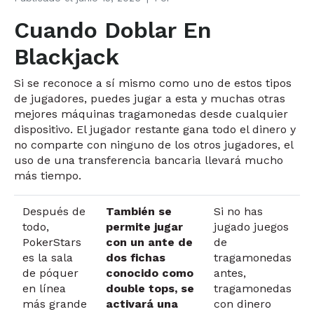
ó
n
Cuando Doblar En
i
c
Blackjack
o
*
Si se reconoce a sí mismo como uno de estos tipos
de jugadores, puedes jugar a esta y muchas otras
mejores máquinas tragamonedas desde cualquier
dispositivo. El jugador restante gana todo el dinero y
no comparte con ninguno de los otros jugadores, el
uso de una transferencia bancaria llevará mucho
más tiempo.
Después de
También se
Si no has
todo,
permite jugar
jugado juegos
PokerStars
con un ante de
de
es la sala
dos fichas
tragamonedas
de póquer
conocido como
antes,
en línea
double tops, se
tragamonedas
más grande
activará una
con dinero