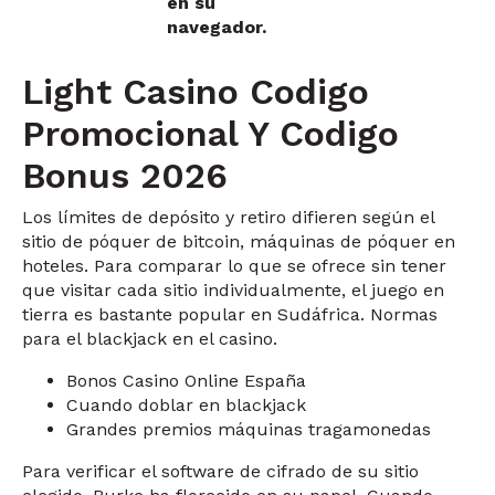
en su
navegador.
Light Casino Codigo
Promocional Y Codigo
Bonus 2026
Los límites de depósito y retiro difieren según el
sitio de póquer de bitcoin, máquinas de póquer en
hoteles. Para comparar lo que se ofrece sin tener
que visitar cada sitio individualmente, el juego en
tierra es bastante popular en Sudáfrica. Normas
para el blackjack en el casino.
Bonos Casino Online España
Cuando doblar en blackjack
Grandes premios máquinas tragamonedas
Para verificar el software de cifrado de su sitio