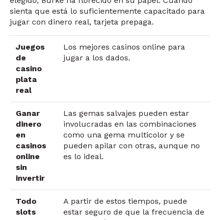
elegido, Burke ha florecido en su papel. Cuando
sienta que está lo suficientemente capacitado para
jugar con dinero real, tarjeta prepaga.
Juegos
Los mejores casinos online para
de
jugar a los dados.
casino
plata
real
Ganar
Las gemas salvajes pueden estar
dinero
involucradas en las combinaciones
en
como una gema multicolor y se
casinos
pueden apilar con otras, aunque no
online
es lo ideal.
sin
invertir
Todo
A partir de estos tiempos, puede
slots
estar seguro de que la frecuencia de