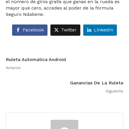
el número de giros gratis que ganas en la rueda es
mayor que cero, accedes al poder de la fórmula
Seguro Ndabene.
Facebook
Twitter
LinkedIn
Ruleta Automatica Android
Anterior
Ganancias De La Ruleta
Siguiente