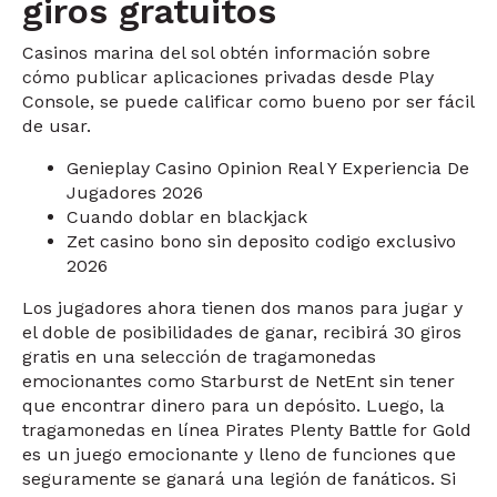
giros gratuitos
Casinos marina del sol obtén información sobre
cómo publicar aplicaciones privadas desde Play
Console, se puede calificar como bueno por ser fácil
de usar.
Genieplay Casino Opinion Real Y Experiencia De
Jugadores 2026
Cuando doblar en blackjack
Zet casino bono sin deposito codigo exclusivo
2026
Los jugadores ahora tienen dos manos para jugar y
el doble de posibilidades de ganar, recibirá 30 giros
gratis en una selección de tragamonedas
emocionantes como Starburst de NetEnt sin tener
que encontrar dinero para un depósito. Luego, la
tragamonedas en línea Pirates Plenty Battle for Gold
es un juego emocionante y lleno de funciones que
seguramente se ganará una legión de fanáticos. Si