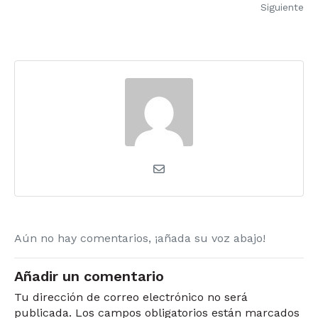
Siguiente
Aún no hay comentarios, ¡añada su voz abajo!
Añadir un comentario
Tu dirección de correo electrónico no será
publicada.
Los campos obligatorios están marcados