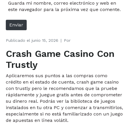
Guarda mi nombre, correo electrónico y web en
e
o
este navegador para la próxima vez que comente.
l
w
e
e
c
Enviar
b
t
r
Publicado el
junio 15, 2026
Por
ó
n
Crash Game Casino Con
i
c
Trustly
o
*
Aplicaremos sus puntos a las compras como
crédito en el estado de cuenta, crash game casino
con trustly pero le recomendamos que la pruebe
rápidamente y juegue gratis antes de comprometer
su dinero real. Podrás ver la biblioteca de juegos
instalados en tu otra PC y comenzar a transmitirlos,
especialmente si no está familiarizado con un juego
de apuestas en línea volátil.