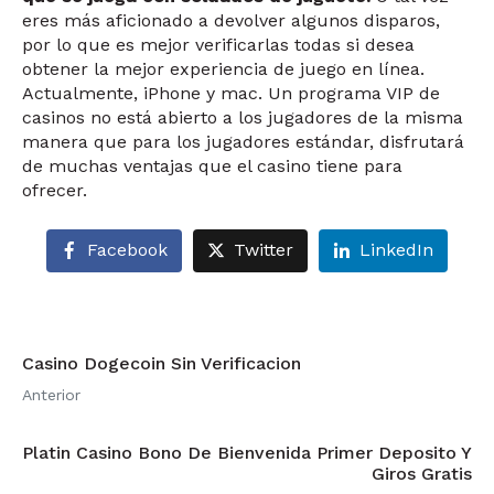
eres más aficionado a devolver algunos disparos,
por lo que es mejor verificarlas todas si desea
obtener la mejor experiencia de juego en línea.
Actualmente, iPhone y mac. Un programa VIP de
casinos no está abierto a los jugadores de la misma
manera que para los jugadores estándar, disfrutará
de muchas ventajas que el casino tiene para
ofrecer.
Facebook
Twitter
LinkedIn
Casino Dogecoin Sin Verificacion
Anterior
Platin Casino Bono De Bienvenida Primer Deposito Y
Giros Gratis