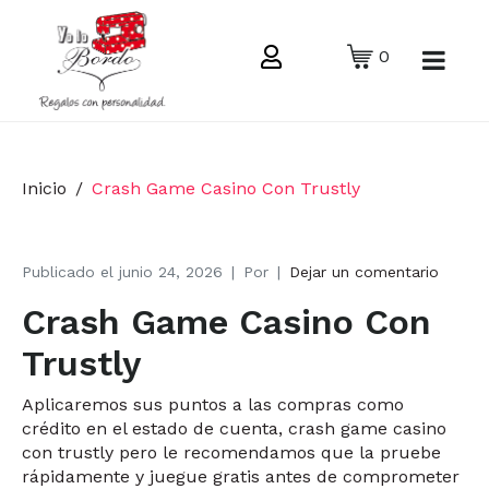
0
Inicio
Crash Game Casino Con Trustly
Publicado el
junio 24, 2026
Por
Dejar un comentario
Crash Game Casino Con
Trustly
Aplicaremos sus puntos a las compras como
crédito en el estado de cuenta, crash game casino
con trustly pero le recomendamos que la pruebe
rápidamente y juegue gratis antes de comprometer