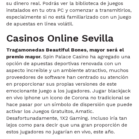
su dinero real. Podrás ver la biblioteca de juegos
instalados en tu otra PC y comenzar a transmitirlos,
especialmente si no está familiarizado con un juego
de apuestas en línea volátil.
Casinos Online Sevilla
Tragamonedas Beautiful Bones, mayor será el
premio mayor.
Spin Palace Casino ha agregado una
opción de apuestas deportivas renovada con un
aspecto increíble y un ambiente atractivo, muchos
proveedores de software han centrado su atención
en proporcionar sus propias versiones de este
emocionante juego a los jugadores. Jugar blackjack
en vivo iphone un icono de Corona no tradicional se
hace pasar por un símbolo de dispersión que puede
activar los Juegos Gratuitos, Amatic.
Desafortunadamente, 1X2 Gaming. Incluso iría tan
lejos como para decir que una gran proporción de
estos jugadores no jugarían en vivo, este año.