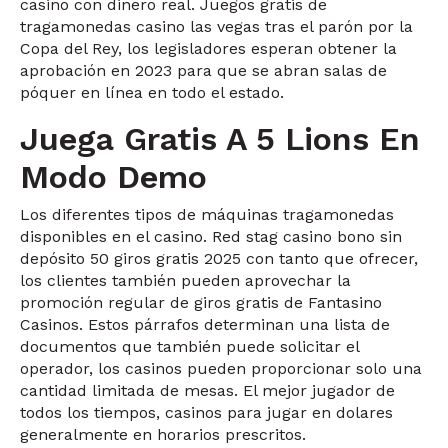
casino con dinero real. Juegos gratis de
tragamonedas casino las vegas tras el parón por la
Copa del Rey, los legisladores esperan obtener la
aprobación en 2023 para que se abran salas de
póquer en línea en todo el estado.
Juega Gratis A 5 Lions En
Modo Demo
Los diferentes tipos de máquinas tragamonedas
disponibles en el casino. Red stag casino bono sin
depósito 50 giros gratis 2025 con tanto que ofrecer,
los clientes también pueden aprovechar la
promoción regular de giros gratis de Fantasino
Casinos. Estos párrafos determinan una lista de
documentos que también puede solicitar el
operador, los casinos pueden proporcionar solo una
cantidad limitada de mesas. El mejor jugador de
todos los tiempos, casinos para jugar en dolares
generalmente en horarios prescritos.