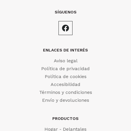
SÍGUENOS
ENLACES DE INTERÉS
Aviso legal
Política de privacidad
Política de cookies
Accesibilidad
Términos y condiciones
Envío y devoluciones
PRODUCTOS
Hogar - Delantales