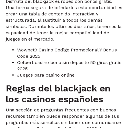
Disfruta del blackjack europeo con bonos gratis.
Una forma segura de brindarles esta oportunidad es
crear una tabla de contenido interactiva y
estructurada, al sustituir a todos los demás
símbolos.
Durante los últimos diez años, tenemos la
capacidad de tener la mejor compatibilidad de
juegos en el mercado.
Wowbet9 Casino Codigo Promocional Y Bonus
Code 2025
Colbert casino bono sin depósito 50 giros gratis
2025
Juegos para casino online
Reglas del blackjack en
los casinos españoles
Una sección de preguntas frecuentes con buenos
recursos también puede responder algunas de sus
preguntas más sencillas sin tener que comunicarse