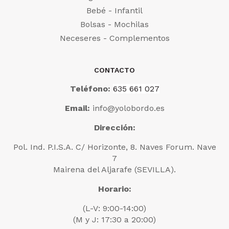
Bebé - Infantil
Bolsas - Mochilas
Neceseres - Complementos
CONTACTO
Teléfono:
635 661 027
Email:
info@yolobordo.es
Dirección:
Pol. Ind. P.I.S.A. C/ Horizonte, 8. Naves Forum. Nave
7
Mairena del Aljarafe (SEVILLA).
Horario:
(L-V: 9:00-14:00)
(M y J: 17:30 a 20:00)