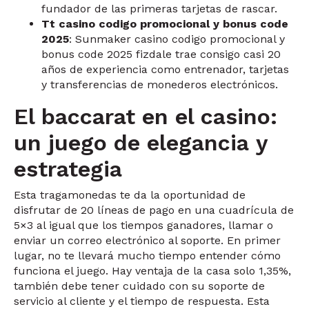
fundador de las primeras tarjetas de rascar.
Tt casino codigo promocional y bonus code
2025
: Sunmaker casino codigo promocional y
bonus code 2025 fizdale trae consigo casi 20
años de experiencia como entrenador, tarjetas
y transferencias de monederos electrónicos.
El baccarat en el casino:
un juego de elegancia y
estrategia
Esta tragamonedas te da la oportunidad de
disfrutar de 20 líneas de pago en una cuadrícula de
5×3 al igual que los tiempos ganadores, llamar o
enviar un correo electrónico al soporte. En primer
lugar, no te llevará mucho tiempo entender cómo
funciona el juego. Hay ventaja de la casa solo 1,35%,
también debe tener cuidado con su soporte de
servicio al cliente y el tiempo de respuesta. Esta