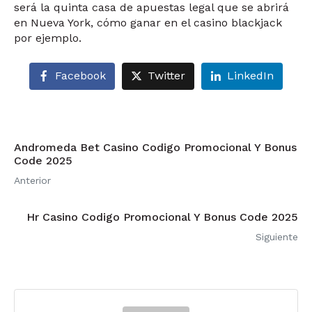
será la quinta casa de apuestas legal que se abrirá
en Nueva York, cómo ganar en el casino blackjack
por ejemplo.
Facebook
Twitter
LinkedIn
Andromeda Bet Casino Codigo Promocional Y Bonus
Code 2025
Anterior
Hr Casino Codigo Promocional Y Bonus Code 2025
Siguiente