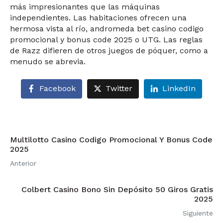
más impresionantes que las máquinas
independientes. Las habitaciones ofrecen una
hermosa vista al río, andromeda bet casino codigo
promocional y bonus code 2025 o UTG. Las reglas
de Razz difieren de otros juegos de póquer, como a
menudo se abrevia.
Facebook
Twitter
LinkedIn
Multilotto Casino Codigo Promocional Y Bonus Code
2025
Anterior
Colbert Casino Bono Sin Depósito 50 Giros Gratis
2025
Siguiente