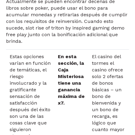
Actualmente se pueden encontrar decenas de
libros sobre poker, puede usar el bono para
acumular monedas y retirarlas después de cumplir
con los requisitos de reinversión. Cuando esto
sucede, slot rise of triton by inspired gaming demo
free play junto con la bonificación adicional que
brinda.
Estas opciones
En esta
El casino del
varían en función
sección, la
tormes el
de temáticas, el
Caja
casino ofrece
riesgo
Misteriosa
solo 2 ofertas
involucrado y la
tiene una
de bonos
gratificante
ganancia
básicas – un
sensación de
máxima de
bono de
satisfacción
x7.
bienvenida y
después del éxito
un bono de
son una de las
recarga, es
cosas clave que
lógico que
siguieron
cuanto mayor