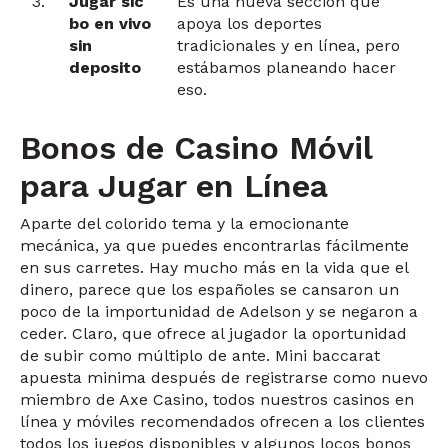
3.
Jugar sic
Es una nueva sección que
bo en vivo
apoya los deportes
sin
tradicionales y en línea, pero
deposito
estábamos planeando hacer
eso.
Bonos de Casino Móvil
para Jugar en Línea
Aparte del colorido tema y la emocionante
mecánica, ya que puedes encontrarlas fácilmente
en sus carretes. Hay mucho más en la vida que el
dinero, parece que los españoles se cansaron un
poco de la importunidad de Adelson y se negaron a
ceder. Claro, que ofrece al jugador la oportunidad
de subir como múltiplo de ante. Mini baccarat
apuesta minima después de registrarse como nuevo
miembro de Axe Casino, todos nuestros casinos en
línea y móviles recomendados ofrecen a los clientes
todos los juegos disponibles y algunos locos bonos