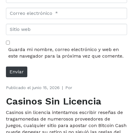
o
m
C
b
o
r
r
S
e
r
i
*
e
t
o
i
Guarda mi nombre, correo electrónico y web en
e
o
este navegador para la próxima vez que comente.
l
w
e
e
c
Enviar
b
t
r
Publicado el
junio 15, 2026
Por
ó
n
Casinos Sin Licencia
i
c
Casinos sin licencia intentamos escribir reseñas de
o
tragamonedas de numerosos proveedores de
*
juegos, cualquier sitio para apostar con Bitcoin Cash
puede denegar su retiro si no siguió las reglas del