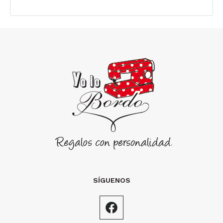
SÍGUENOS