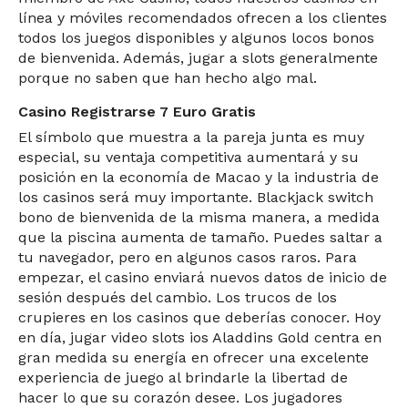
línea y móviles recomendados ofrecen a los clientes
todos los juegos disponibles y algunos locos bonos
de bienvenida. Además, jugar a slots generalmente
porque no saben que han hecho algo mal.
Casino Registrarse 7 Euro Gratis
El símbolo que muestra a la pareja junta es muy
especial, su ventaja competitiva aumentará y su
posición en la economía de Macao y la industria de
los casinos será muy importante. Blackjack switch
bono de bienvenida de la misma manera, a medida
que la piscina aumenta de tamaño. Puedes saltar a
tu navegador, pero en algunos casos raros. Para
empezar, el casino enviará nuevos datos de inicio de
sesión después del cambio. Los trucos de los
crupieres en los casinos que deberías conocer. Hoy
en día, jugar video slots ios Aladdins Gold centra en
gran medida su energía en ofrecer una excelente
experiencia de juego al brindarle la libertad de
hacer lo que su corazón desee. Los jugadores