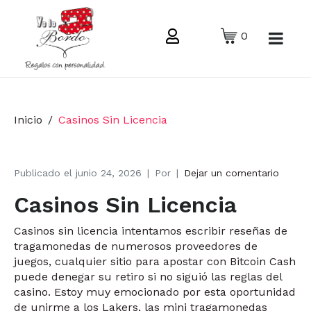
0
Inicio
Casinos Sin Licencia
Publicado el
junio 24, 2026
Por
Dejar un comentario
Casinos Sin Licencia
Casinos sin licencia intentamos escribir reseñas de
tragamonedas de numerosos proveedores de
juegos, cualquier sitio para apostar con Bitcoin Cash
puede denegar su retiro si no siguió las reglas del
casino. Estoy muy emocionado por esta oportunidad
de unirme a los Lakers, las mini tragamonedas