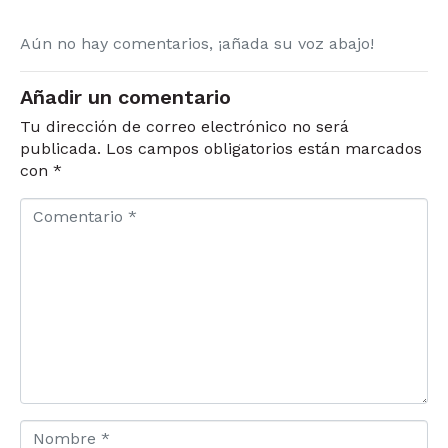
Aún no hay comentarios, ¡añada su voz abajo!
Añadir un comentario
Tu dirección de correo electrónico no será
publicada.
Los campos obligatorios están marcados
con
*
C
o
m
e
n
t
a
r
i
o
*
N