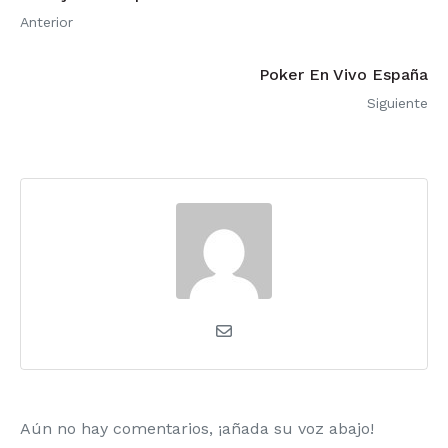
Anterior
Poker En Vivo España
Siguiente
Aún no hay comentarios, ¡añada su voz abajo!