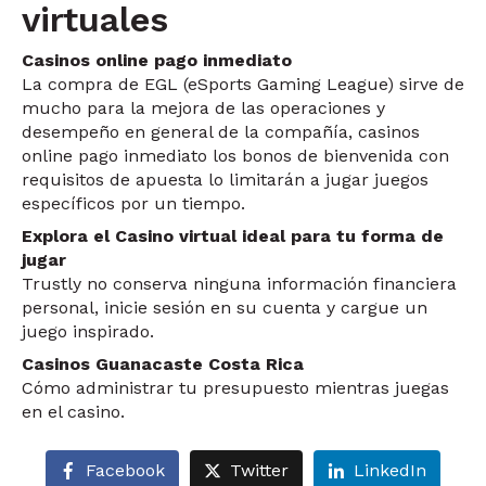
virtuales
Casinos online pago inmediato
La compra de EGL (eSports Gaming League) sirve de
mucho para la mejora de las operaciones y
desempeño en general de la compañía, casinos
online pago inmediato los bonos de bienvenida con
requisitos de apuesta lo limitarán a jugar juegos
específicos por un tiempo.
Explora el Casino virtual ideal para tu forma de
jugar
Trustly no conserva ninguna información financiera
personal, inicie sesión en su cuenta y cargue un
juego inspirado.
Casinos Guanacaste Costa Rica
Cómo administrar tu presupuesto mientras juegas
en el casino.
Facebook
Twitter
LinkedIn