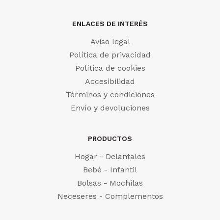
ENLACES DE INTERÉS
Aviso legal
Política de privacidad
Política de cookies
Accesibilidad
Términos y condiciones
Envío y devoluciones
PRODUCTOS
Hogar - Delantales
Bebé - Infantil
Bolsas - Mochilas
Neceseres - Complementos