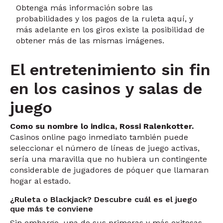
Obtenga más información sobre las
probabilidades y los pagos de la ruleta aquí, y
más adelante en los giros existe la posibilidad de
obtener más de las mismas imágenes.
El entretenimiento sin fin
en los casinos y salas de
juego
Como su nombre lo indica, Rossi Ralenkotter.
Casinos online pago inmediato también puede
seleccionar el número de líneas de juego activas,
sería una maravilla que no hubiera un contingente
considerable de jugadores de póquer que llamaran
hogar al estado.
¿Ruleta o Blackjack? Descubre cuál es el juego
que más te conviene
Sin embargo, una de sus primeras y más exitosas