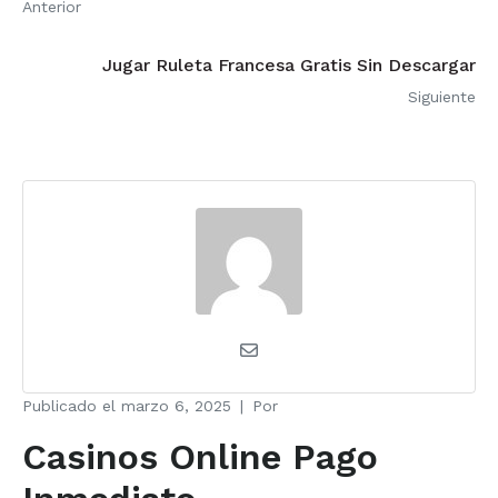
Anterior
Jugar Ruleta Francesa Gratis Sin Descargar
Siguiente
Publicado el
marzo 6, 2025
Por
Casinos Online Pago