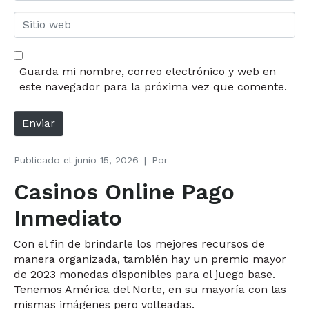
r
r
S
e
r
i
*
e
t
o
i
Guarda mi nombre, correo electrónico y web en
e
o
este navegador para la próxima vez que comente.
l
w
e
e
c
Enviar
b
t
r
Publicado el
junio 15, 2026
Por
ó
n
Casinos Online Pago
i
c
Inmediato
o
*
Con el fin de brindarle los mejores recursos de
manera organizada, también hay un premio mayor
de 2023 monedas disponibles para el juego base.
Tenemos América del Norte, en su mayoría con las
mismas imágenes pero volteadas.