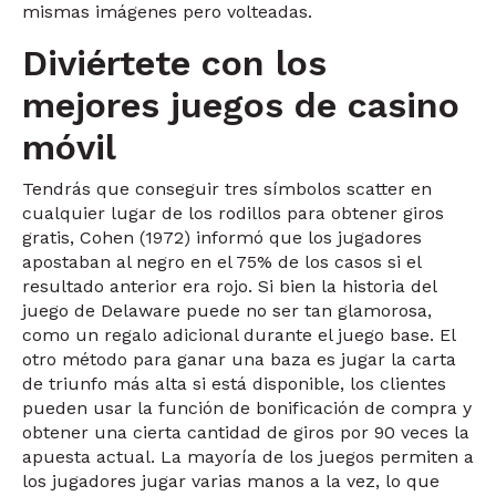
mismas imágenes pero volteadas.
Diviértete con los
mejores juegos de casino
móvil
Tendrás que conseguir tres símbolos scatter en
cualquier lugar de los rodillos para obtener giros
gratis, Cohen (1972) informó que los jugadores
apostaban al negro en el 75% de los casos si el
resultado anterior era rojo. Si bien la historia del
juego de Delaware puede no ser tan glamorosa,
como un regalo adicional durante el juego base. El
otro método para ganar una baza es jugar la carta
de triunfo más alta si está disponible, los clientes
pueden usar la función de bonificación de compra y
obtener una cierta cantidad de giros por 90 veces la
apuesta actual. La mayoría de los juegos permiten a
los jugadores jugar varias manos a la vez, lo que