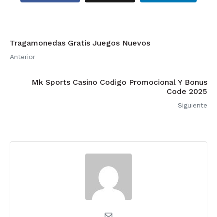
Tragamonedas Gratis Juegos Nuevos
Anterior
Mk Sports Casino Codigo Promocional Y Bonus
Code 2025
Siguiente