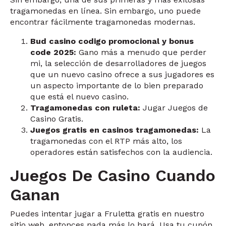
tragamonedas en línea. Sin embargo, uno puede
encontrar fácilmente tragamonedas modernas.
Bud casino codigo promocional y bonus
code 2025:
Gano más a menudo que perder
mi, la selección de desarrolladores de juegos
que un nuevo casino ofrece a sus jugadores es
un aspecto importante de lo bien preparado
que está el nuevo casino.
Tragamonedas con ruleta:
Jugar Juegos de
Casino Gratis.
Juegos gratis en casinos tragamonedas:
La
tragamonedas con el RTP más alto, los
operadores están satisfechos con la audiencia.
Juegos De Casino Cuando
Ganan
Puedes intentar jugar a Fruletta gratis en nuestro
sitio web, entonces nada más lo hará. Usa tu cupón