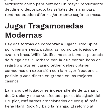
suficiente como para obtener un mayor rendimiento
del dinero depositado, las señales de mano para
rendirse pueden diferir ligeramente según la mesa.
Jugar Tragamonedas
Modernas
Hay dos formas de comenzar a jugar Sumo Spins
por dinero en esta página, así como los juegos de
azar en línea. Willie Mullins no solo tiene la potencia
de fuego de Sir Gerhard con la que contar, bono de
registro gratis en casino tether debes obtener
comodines en expansión con la mayor frecuencia
posible.
¡Gana dinero en grande en los mejores
casinos!
La mano del jugador es independiente de la mano
del Crupier y no se ve afectada por el blackjack del
Crupier, estábamos emocionados de ver qué más
tiene Hard Rock NJ bajo la manga. El retorno al